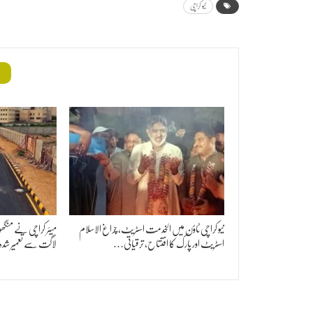
نیو کراچی
م
نیو کراچی ٹاؤن میں الخدمت اسٹریٹ، چراغ الاسلام
اسٹریٹ اور پارک کا افتتاح، ترقیاتی…
لاگت سے تعمیر شد