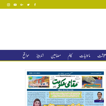
 معیشت
ماحولیات
کالم
مضامین
انٹرویوز
مواقع