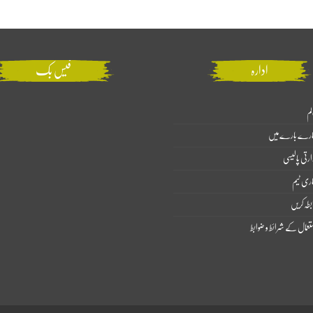
ادارہ
فیس بک
لم
ارے بارے میں
ارتی پالیسی
اری ٹیم
بطہ کریں
تعمال کے شرائط و ضوابط