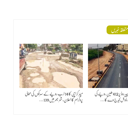
تعلقہ خبریں
میئر کراچی نے منگھوپیر روڈ پر 412 ملین روپے کی
میئر کراچی کا 14 ارب روپے کے سڑکوں کی بحالی
ہ ڈوئل کیرج وے کا…
پروگرام کا اعلان، شہر بھر میں 139…