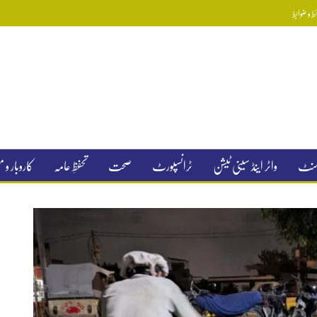
 و ضوابط
جمنٹ
واٹر اینڈ سینی ٹیشن
ٹرانسپورٹ
صحت
تحفظِ عامہ
کاروبار و