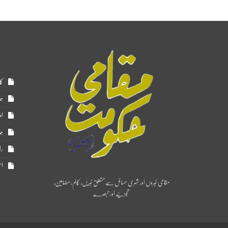
کا
ہم
اد
ہم
را
اس
مقامی خبروں اور شہری مسائل سے متعلق خبریں، کالم، مضامین،
تجزیے اور تبصرے