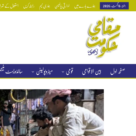
ہفتہ, 8 اگست, 2026
ہمارے بارے میں
ادارتی پالیسی
ہماری ٹیم
رابطہ کریں
استعمال کے شرائط
صفحہ اول
بین الاقوامی
قومی
میٹروپولیٹن
سالڈویسٹ منی
کلاسیفائیڈ