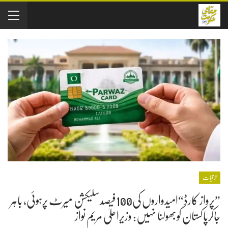
ترقیات
”پرواز کارڈ“امیدواروں کی100فیصدسلیکشن میرٹ پرہوئی، باہر
جاکرپاکستان کوبھولنا نہیں: وزیراعلیٰ مریم نواز