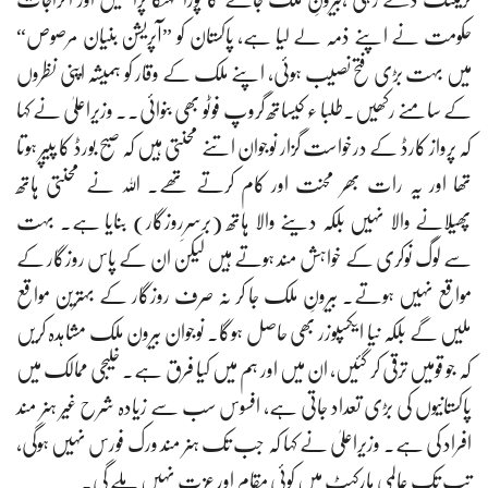
حکومت نے اپنے ذمہ لے لیا ہے، پاکستان کو ”آپریشن بنیان مرصوص“
میں بہت بڑی فتح نصیب ہوئی، اپنے ملک کے وقار کو ہمیشہ اپنی نظروں
کے سامنے رکھیں۔طلبا ء کیساتھ گروپ فوٹو بھی بنوائی۔۔ وزیراعلیٰ نے کہا
کہ پرواز کارڈ کے درخواست گزار نوجوان اتنے محنتی ہیں کہ صبح بورڈ کا پیپر ہوتا
تھا اور یہ رات بھر محنت اور کام کرتے تھے۔ اللہ نے محنتی ہاتھ
پھیلانے والا نہیں بلکہ دینے والا ہاتھ (برسرِروزگار) بنایا ہے۔ بہت
سے لوگ نوکری کے خواہش مند ہوتے ہیں لیکن ان کے پاس روزگار کے
مواقع نہیں ہوتے۔ بیرونِ ملک جا کر نہ صرف روزگار کے بہترین مواقع
ملیں گے بلکہ نیا ایکسپوزر بھی حاصل ہوگا۔ نوجوان بیرون ملک مشاہدہ کریں
کہ جو قومیں ترقی کر گئیں، ان میں اور ہم میں کیا فرق ہے۔ خلیجی ممالک میں
پاکستانیوں کی بڑی تعداد جاتی ہے، افسوس سب سے زیادہ شرح غیر ہنر مند
افراد کی ہے۔ وزیراعلیٰ نے کہا کہ جب تک ہنر مند ورک فورس نہیں ہوگی،
تب تک عالمی مارکیٹ میں کوئی مقام اور عزت نہیں ملے گی۔