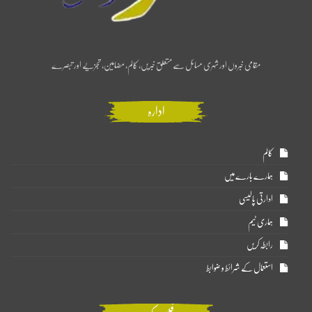
مقامی خبروں اور شہری مسائل سے متعلق خبریں، کالم، مضامین، تجزیے اور تبصرے
ادارہ
کالم
ہمارے بارے میں
ادارتی پالیسی
ہماری ٹیم
رابطہ کریں
استعمال کے شرائط و ضوابط