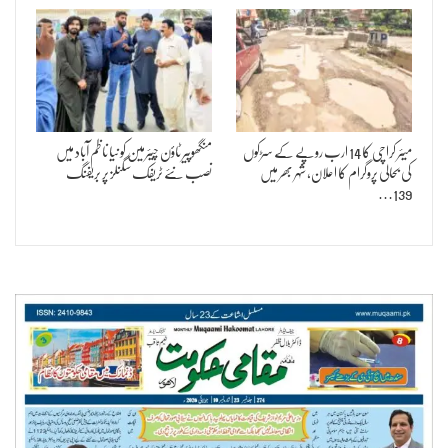
میئر کراچی کا 14 ارب روپے کے سڑکوں
منگھوپیر ٹاؤن چیئرمین کو نیا ناظم آباد میں
کی بحالی پروگرام کا اعلان، شہر بھر میں
نصب نئے ٹریفک سگنلز پر بریفنگ
139…