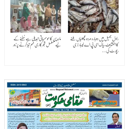
راول جھیل میں دوبارہ مردہ مچھلیاں ملنے
ماہرین کا موسمیاتی تبدیلی سے نمٹنے کے
کا انکشاف، پاک ای پی اے لیبارٹری
لیے مسلسل شجرکاری مہم تیز کرنے پر زور
رپورٹ کی…