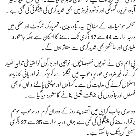
آباد، خیرپور، گھوٹکی اور نوشہرو فیروز میں بھی شدید گرمی کی پیشگوئی کی گئی ہے۔
محکمہ موسمیات کے مطابق حیدرآباد، بدین، تھرپارکر، عمرکوٹ اور مِٹھی میں
درجہ حرارت 44 سے 47 ڈگری تک رہنے کا امکان ہے جبکہ جامشورو،
مٹیاری اور سانگھڑ بھی شدید گرمی سے متاثر ہوں گے۔
پی ایم ڈی نے شہریوں خصوصاً بچوں، خواتین اور بزرگوں کو احتیاطی تدابیر اختیار
کرنے، غیر ضروری طور پر دھوپ میں نکلنے سے گریز کرنے اور پانی کا زیادہ
استعمال کرنے کی ہدایت کی ہے۔ کسانوں اور مویشی پالنے والوں کو بھی
فصلوں اور جانوروں کی حفاظت یقینی بنانے کا مشورہ دیا گیا ہے۔
دوسری جانب کراچی میں آئندہ چند روز کے دوران گرم اور مرطوب موسم
برقرار رہنے کی پیشگوئی کی گئی ہے جہاں درجہ حرارت 35 سے 37 ڈگری
سینٹی گریڈ تک جا سکتا ہے۔