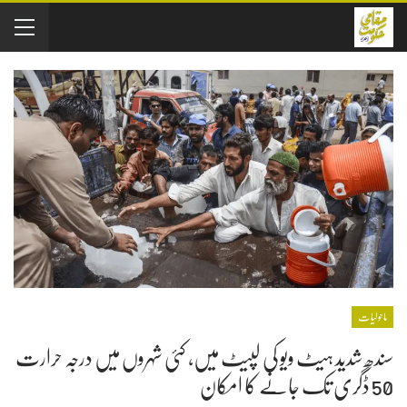
ماحولیات
سندھ شدید ہیٹ ویو کی لپیٹ میں، کئی شہروں میں درجہ حرارت
50 ڈگری تک جانے کا امکان