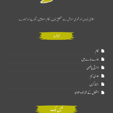
مقامی خبروں اور شہری مسائل سے متعلق خبریں، کالم، مضامین، تجزیے اور تبصرے
ادارہ
کالم
ہمارے بارے میں
ادارتی پالیسی
ہماری ٹیم
رابطہ کریں
استعمال کے شرائط و ضوابط
فیس بک