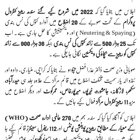
اجلاس میں بتایا گیا کہ
2022 میں شروع کیے گئے سندھ ریبیز کنٹرول
پروگرام
کے تحت صوبے کے
20 اضلاع
میں آوارہ کتوں کی نس بندی
(Neutering & Spaying) اور ویکسینیشن کا عمل جاری ہے۔ اب
تک
25 ہزار 500 سے زائد کتوں کی نس بندی
جبکہ
36 ہزار 900 سے زائد
کتوں کو ریبیز سے بچاؤ کی ویکسین
لگائی جا چکی ہے۔
صوبائی وزیر صحت ڈاکٹر عذرا فضل پیچوہو نے بتایا کہ کراچی، مٹیاری، دادو اور
ٹنڈو الہ یار سمیت مختلف اضلاع میں قائم مراکز کے علاوہ جلد ہی
حیدرآباد،
سکھر، لاڑکانہ، جامشورو، خیرپور، میرپورخاص، عمرکوٹ
اور دیگر اضلاع میں
مزید
11 ریبیز کنٹرول مراکز
فعال کیے جائیں گے۔
اجلاس کو آگاہ کیا گیا کہ سندھ بھر میں
278 عالمی ادارہ صحت (WHO)
کے معیار کے مطابق ریبیز پریوینشن یونٹس
اور
112 ریفرل سینٹرز
قائم کیے جا
چکے ہیں، جہاں اینٹی ریبیز ویکسین اور ریبیز امیونوگلوبیولن چوبیس گھنٹے