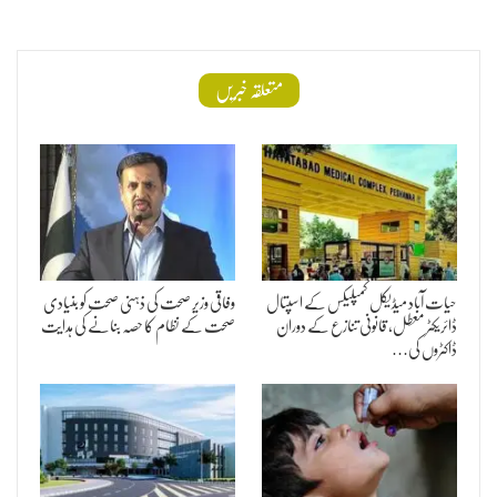
متعلقہ خبریں
حیات آباد میڈیکل کمپلیکس کے اسپتال
وفاقی وزیر صحت کی ذہنی صحت کو بنیادی
ڈائریکٹر معطل، قانونی تنازع کے دوران
صحت کے نظام کا حصہ بنانے کی ہدایت
ڈاکٹروں کی…