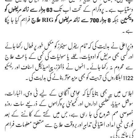
دستیاب ہے۔ پروگرام کے تحت اب تک
63 ہزار سے زائد مریضوں کو
ویکسین
جبکہ
8 ہزار 700 سے زائد مریضوں کو RIG علاج
فراہم کیا جا چکا
ہے۔
وزیراعلیٰ نے ہدایت کی کہ تمام ریفرل سینٹرز کو مکمل طور پر فعال رکھا جائے
اور کسی بھی مریض کو ادویات، عملے یا سہولیات کی کمی کے باعث علاج
سے محروم نہ رکھا جائے۔ انہوں نے ڈاکٹرز، پیرامیڈیکل اسٹاف اور ریسکیو
1122 اہلکاروں کی تربیت کو بھی مزید مؤثر بنانے کی ہدایت کی۔
اجلاس میں یہ بھی بتایا گیا کہ عوامی آگاہی کے لیے ٹی وی، اخبارات،
سوشل میڈیا، تعلیمی اداروں اور کمیونٹی پروگراموں کے ذریعے سات روزہ
خصوصی مہم شروع کی جا رہی ہے، جس میں کتے کے کاٹنے کے بعد
فوری طبی امداد، احتیاطی تدابیر اور بروقت علاج سے متعلق معلومات فراہم
کی جائیں گی۔