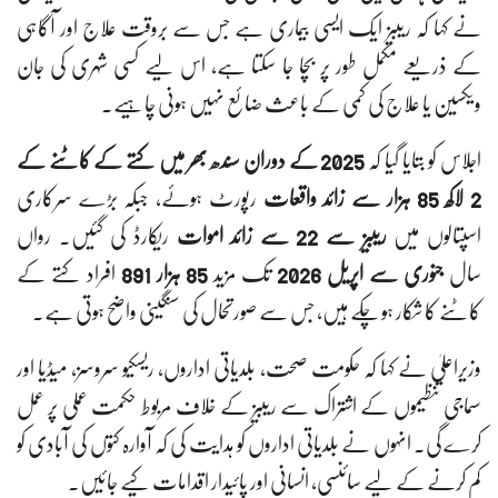
نے کہا کہ ریبیز ایک ایسی بیماری ہے جس سے بروقت علاج اور آگاہی
کے ذریعے مکمل طور پر بچا جا سکتا ہے، اس لیے کسی شہری کی جان
ویکسین یا علاج کی کمی کے باعث ضائع نہیں ہونی چاہیے۔
اجلاس کو بتایا گیا کہ
2025 کے دوران سندھ بھر میں کتے کے کاٹنے کے
2 لاکھ 85 ہزار سے زائد واقعات
رپورٹ ہوئے، جبکہ بڑے سرکاری
اسپتالوں میں
ریبیز سے 22 سے زائد اموات
ریکارڈ کی گئیں۔ رواں
سال
جنوری سے اپریل 2026
تک مزید
85 ہزار 891
افراد کتے کے
کاٹنے کا شکار ہو چکے ہیں، جس سے صورتحال کی سنگینی واضح ہوتی ہے۔
وزیراعلیٰ نے کہا کہ حکومت صحت، بلدیاتی اداروں، ریسکیو سروسز، میڈیا اور
سماجی تنظیموں کے اشتراک سے ریبیز کے خلاف مربوط حکمت عملی پر عمل
کرے گی۔ انہوں نے بلدیاتی اداروں کو ہدایت کی کہ آوارہ کتوں کی آبادی کو
کم کرنے کے لیے سائنسی، انسانی اور پائیدار اقدامات کیے جائیں۔