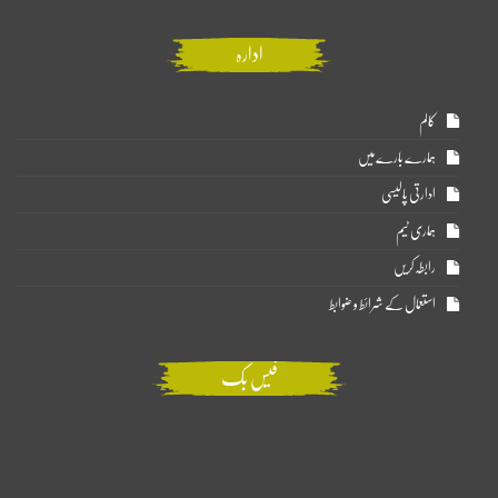
ادارہ
کالم
ہمارے بارے میں
ادارتی پالیسی
ہماری ٹیم
رابطہ کریں
استعمال کے شرائط و ضوابط
فیس بک