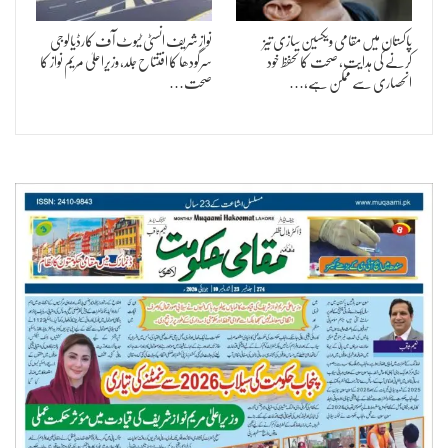
پاکستان میں مقامی ویکسین سازی تیز
نواز شریف انسٹی ٹیوٹ آف کارڈیالوجی
کرنے کی ہدایت، صحت کا تحفظ خود
سرگودھا کا افتتاح جلد، وزیراعلیٰ مریم نواز کا
انحصاری سے ممکن ہے،…
صحت…