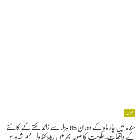
صحت
سندھ میں چار ماہ کے دوران 85 ہزار سے زائد کتے کے کاٹنے
کے واقعات، حکومت کا صوبہ بھر میں ریبیز کنٹرول مہم شروع