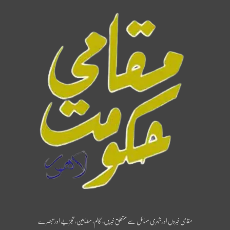
مقامی خبروں اور شہری مسائل سے متعلق خبریں، کالم، مضامین، تجزیے اور تبصرے