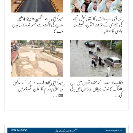
سی ڈی اے ملازمین کا سینی ٹیشن شعبے
میئر کراچی نے منگھوپیر روڈ پر 412 ملین
کی نجکاری کے خلاف احتجاج، فیصلے کی
روپے کی لاگت سے تعمیر شدہ ڈوئل کیرج
واپسی کا مطالبہ
وے کا…
پنجاب اور سندھ کے متعدد شہروں میں اربن
میئر کراچی کا 14 ارب روپے کے سڑکوں
فلڈنگ کا خدشہ، دریاؤں اور ڈیموں میں پانی
کی بحالی پروگرام کا اعلان، شہر بھر میں
کی…
139…