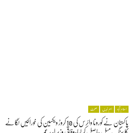
اسلام آباد
اہم خبریں
صحت
پاکستان نے کورونا وائرس کی 10 کروڑ ویکسین کی خوراکیں لگانے
کا سنگِ میل حاصل کر لیا:وفاقی وزیر اسد عمر