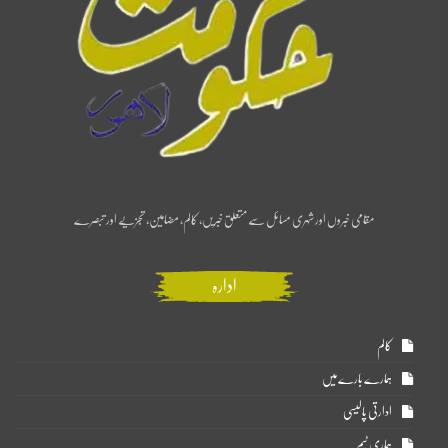
مقامی خبروں اور شہری مسائل سے متعلق خبریں، کالم، مضامین، تجزیے اور تبصرے
ادارہ
کالم
ہمارے بارے میں
ادارتی پالیسی
ہماری ٹیم