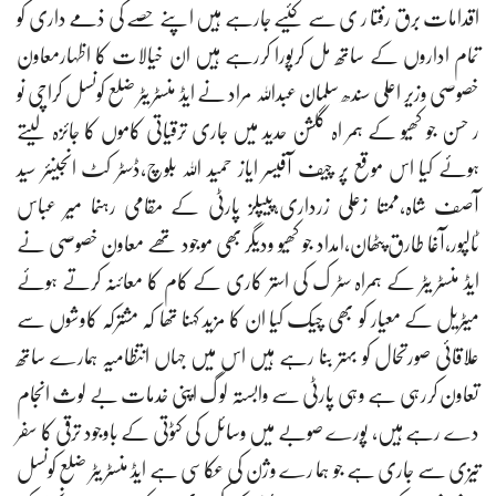
اقدامات برق رفتا ر ی سے کئیے جارہے ہیں اپنے حصے کی ذمے داری کو
تمام اداروں کے ساتھ مل کرپورا کررہے ہیں ان خیالات کا اظہارمعاون
خصوصی وزیر اعلی سندھ سلمان عبداللہ مراد نے ایڈ منسٹر یٹر ضلع کونسل کراچی نو
ر حسن جو کھیو کے ہمر اہ گلشن حدید میں جاری ترقیاتی کاموں کا جائزہ لیتے
ہوئے کیا اس موقع پر چیف آفیسر ایاز حمید اللہ بلوچ،ڈسٹر کٹ انجینئر سید
آصف شاہ،ممتا زعلی زرداری،پیپلز پارٹی کے مقامی رہنما میر عباس
ٹالپور،آغا طارق پٹھان،امداد جو کھیو ودیگر بھی موجود تھے معاون خصوصی نے
ایڈ منسٹر یٹر کے ہمراہ سٹر ک کی استر کاری کے کام کا معائنہ کرتے ہوئے
میٹریل کے معیار کو بھی چیک کیا ان کا مزید کہنا تھا کہ مشترکہ کاوشوں سے
علاقائی صورتحال کو بہتر بنا رہے ہیں اس میں جہاں انتظامیہ ہمارے ساتھ
تعاون کررہی ہے وہی پارٹی سے وابستہ لو گ اپنی خدمات بے لوث انجام
دے رہے ہیں، پورے صوبے میں وسائل کی کٹوتی کے باوجود ترقی کا سفر
تیزی سے جاری ہے جو ہما رے وژن کی عکاسی ہے ایڈ منسٹر یٹر ضلع کونسل