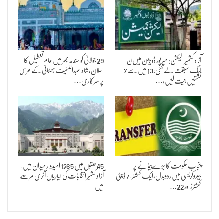
آزاد کشمیر الیکشن: میرپور ڈویژن میں ن
29 جولائی کو سندھ بھر میں عام تعطیل کا
لیگ سبقت لے گئی، 13 میں سے 7
اعلان، شاہ عبداللطیف بھٹائیؒ کے عرس
نشستیں جیت لیں،…
پر سرکاری…
پنجاب حکومت کا بڑے پیمانے پر
45 حلقوں میں 1265 امیدوار میدان میں،
بیوروکریسی میں ردوبدل، ایک کمشنر، 7 ڈپٹی
آزاد کشمیر انتخابات کی تیاریاں آخری مرحلے
کمشنرز اور 22…
میں