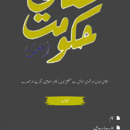
مقامی خبروں اور شہری مسائل سے متعلق خبریں، کالم، مضامین، تجزیے اور تبصرے
ادارہ
کالم
ہمارے بارے میں