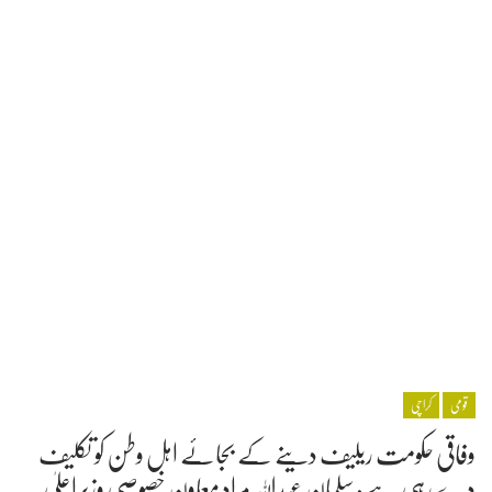
قومی
کراچی
وفاقی حکومت ریلیف دینے کے بجائے اہل وطن کو تکلیف
دے رہی ہے: سلمان عبداللہ مراد معاون خصوصی وزیراعلیٰ