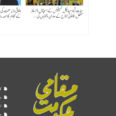
حیات آباد میڈیکل کمپلیکس کے اسپتال ڈائریکٹر
وفاقی وزیر صحت کی
معطل، قانونی تنازع کے دوران ڈاکٹروں کی…
کے نظام کا حصہ بن
کا
ہم
اد
ہم