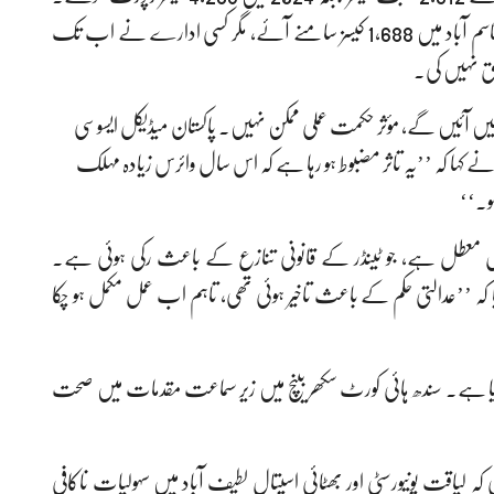
2025 میں صرف 14 اکتوبر تک لطیف آباد میں 2,013 اور قاسم آباد میں 1,688 کیسز سامنے آئے، مگر کسی ادارے نے اب تک
یق نہیں کی۔
یں آئیں گے، مؤثر حکمت عملی ممکن نہیں۔ پاکستان میڈیکل ایسوسی
نے کہا کہ ’’یہ تاثر مضبوط ہو رہا ہے کہ اس سال وائرس زیادہ مہلک
ال معطل ہے، جو ٹینڈر کے قانونی تنازع کے باعث رکی ہوئی ہے۔
ا کہ ’’عدالتی حکم کے باعث تاخیر ہوئی تھی، تاہم اب عمل مکمل ہو چکا
ایا ہے۔ سندھ ہائی کورٹ سکھر بینچ میں زیر سماعت مقدمات میں صحت
کہ لیاقت یونیورسٹی اور بھٹائی اسپتال لطیف آباد میں سہولیات ناکافی