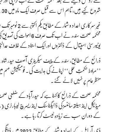
سے ردعمل دینے کے بعد محکمہ صحت نے اب کراچی اور حیدرآ
شروع کیے ہیں، تاہم اس سے قبل صرف ایک ماہ میں 30 کے قریب قیمتی جانیں ضائع ہو چکی ہیں۔
محکمہ صحت سندھ نے اب تک
یونیورسٹی ہسپتال کے ڈاکٹروں اور ایک استاد کے خلاف عدالت
ذرائع کے مطابق، سندھ کے چیف سیکریٹری آصف حیدر شاہ نے بڑ
’’مربوط حکمتِ عملی‘‘ اپنانے کی ہدایت کی۔ فومیگیشن مہم می
منظر عام پر نہیں لائے گئے۔
محکمہ صحت کے ذرائع کا کہنا ہے کہ حیدرآباد کے ضلعی صحت
کے دوران سب سے زیادہ ٹیسٹ کرتا رہا ہے۔