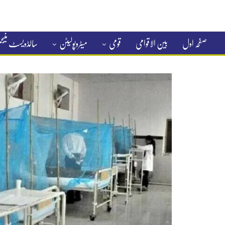
صفحہ اول
بین الاقوامی
قومی
میٹروپولیٹن
سالڈویسٹ منی
کلاسیفائیڈ