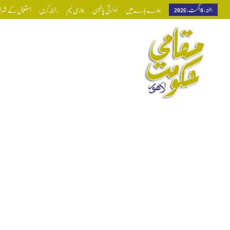
ہفتہ, 8 اگست, 2026
ہمارے بارے میں
ادارتی پالیسی
ہماری ٹیم
رابطہ کریں
استعمال کے شرائط