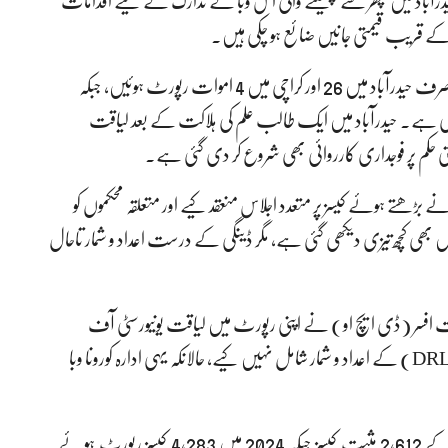
باد میں مچھر سے پھیلنے والی اس وبا کے تدارک کے لیے اقدامات
غیر سرکاری اعداد و شمار کے مطابق یکم اکتوبر سے 2 نومبر تک صرف حیدرآباد میں 26 اور کراچی میں 4 اموات رپورٹ ہوئیں، جبکہ
 صرف 6 اموات کی تصدیق کی ہے۔ حیدرآباد میں ایک طالب علم کی ہلاکت کے بعد لیاقت
ی حکم پر فوجداری کارروائی بھی شروع کر دی گئی ہے۔
ھتے ہوئے کیسز پر متعدد اجلاس منعقد کیے اور متعلقہ محکموں کو
ں بھی کچھ تیزی دیکھی گئی ہے، مگر ڈینگی کے درست اعداد و شمار تاحال
 افسر (ڈی ایچ او) نے اپنی رپورٹ میں لیاقت یونیورسٹی آف
میڈیکل اینڈ ہیلتھ سائنسز کی ڈائیگناسٹک اینڈ ریسرچ لیبارٹری (DRL) کے اعداد و شمار شامل نہیں کیے، حالانکہ یہی ادارہ کورونا وبا
ڈی آر ایل کے اعداد و شمار کے مطابق 2023 میں ڈینگی کے 2,612 مثبت کیسز جبکہ 2024 میں 4,283 کیسز رپورٹ ہوئے۔