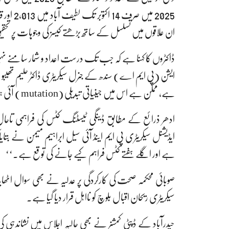
ان علاقوں میں تسلسل کے ساتھ بڑھتے کیسز کی وجوہات پر تحق
ڈاکٹروں کا کہنا ہے کہ جب تک درست اعداد و شمار سامنے نہ
ایشن (پی ایم اے) سندھ کے جنرل سیکریٹری ڈاکٹر حلیم تھیبو 
ہے، ممکن ہے اس میں جینیاتی تبدیلی (mutation) آئی ہو۔‘‘
ادھر ذرائع کے مطابق ڈینگی ٹیسٹنگ کٹس کی فراہمی تاح
ایڈیشنل سیکریٹری پی ایم اینڈ آئی سیل ابراہیم میمن نے بتای
ہے اور اگلے ہفتے کٹس فراہم کیے جانے کی توقع ہے۔‘‘
صوبائی محکمہ صحت کی کارکردگی پر عدلیہ نے بھی سوال اٹھ
سیکریٹری ریحان اقبال بلوچ کو نااہل قرار دیا گیا ہے۔
حیدرآباد کے ڈپٹی کمشنر نے بھی حالیہ اجلاس میں نشاندہی کی 