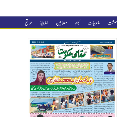
 معیشت
ماحولیات
کالم
مضامین
انٹرویوز
مواقع