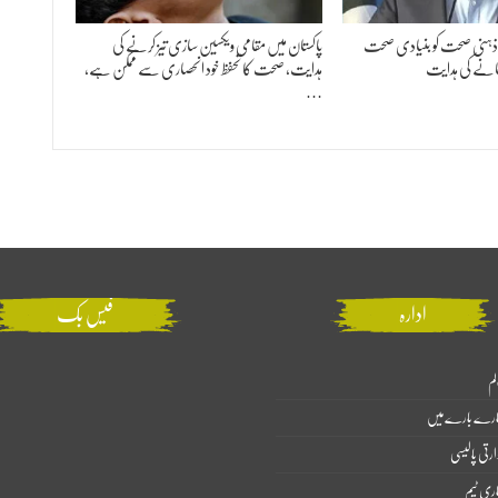
 ذہنی صحت کو بنیادی صحت
پاکستان میں مقامی ویکسین سازی تیز کرنے کی
انے کی ہدایت
ہدایت، صحت کا تحفظ خود انحصاری سے ممکن ہے،
…
ادارہ
فیس بک
لم
ارے بارے میں
ارتی پالیسی
اری ٹیم