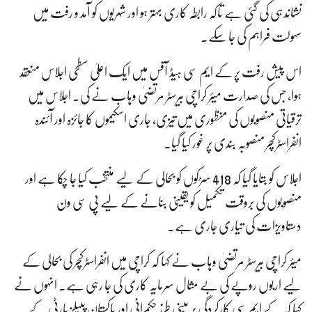
نشاندہی کی گئی ہے تاکہ رابطہ کاری بہتر ہو اور شہریوں کو آمد و رفت میں
سہولت فراہم کی جا سکے۔
اس پیش رفت پر کے ایم سی ہیڈ آفس میں ایک اعلیٰ سطحی اجلاس منعقد
ہوا، جس کی صدارت میئر کراچی بیرسٹر مرتضیٰ وہاب نے کی۔ اجلاس میں
ترقیاتی منصوبوں کی منظوری میں تیزی، جاری اسکیموں کا جائزہ اور آئندہ
انفراسٹرکچر منصوبہ بندی پر غور کیا گیا۔
اجلاس کو بتایا گیا کہ 418 سڑکوں کو بحالی کے لیے منتخب کیا جا چکا ہے اور
منصوبوں کی بروقت تکمیل کو یقینی بنانے کے لیے پی سی ون
دستاویزات کی تیاری جاری ہے۔
میئر کراچی بیرسٹر مرتضیٰ وہاب نے کہا کہ کراچی میں انفراسٹرکچر کی بحالی کے
لیے اربوں روپے کی بے مثال سرمایہ کاری کی جا رہی ہے۔ انہوں نے
کہا کہ کے ایم سی کارکردگی پر مبنی طرزِ حکمرانی اور پاکستان پیپلز پارٹی کے