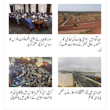
حیدرآباد میں سہولتی پلاٹ کی نیلامی کا
سندھ کابینہ نے اینٹی انکروچمنٹ فورس کا
منصوبہ، ڈپٹی کمشنر نے وضاحت طلب کر
سروس اسٹرکچر منظور کرلیا۔
لی۔
ملیر ندی میں کچرا پھینکنے اور جلانے پر مکمل
کراچی سٹی کونسل اجلاس میں پیپلز پارٹی اور
پابندی کا حکم
جماعت اسلامی کے ارکان میں ہاتھا پائی