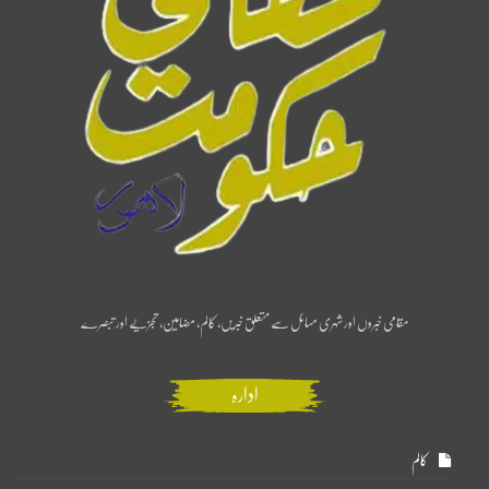
مقامی خبروں اور شہری مسائل سے متعلق خبریں، کالم، مضامین، تجزیے اور تبصرے
ادارہ
کالم