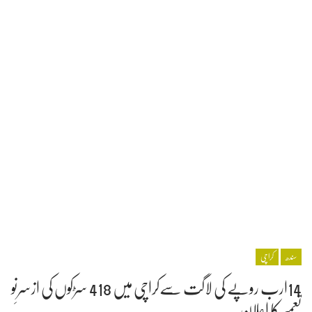
سندھ
کراچی
14ارب روپے کی لاگت سےکراچی میں 418 سڑکوں کی ازسرِنو
تعمیر کا اعلان