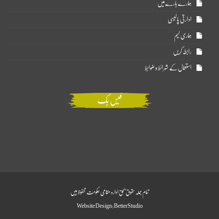
ہمارے بارے میں
ادارتی پالیسی
ہماری ٹیم
رابطہ کریں
استعمال کے شرائط و ضوابط
فیس بک
تمام جملہ حقوق بحق ادارہ مقامی حکومت محفوظ ہیں
Website Design:
BetterStudio