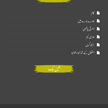
کالم
ہمارے بارے میں
ادارتی پالیسی
ہماری ٹیم
رابطہ کریں
استعمال کے شرائط و ضوابط
فیس بک