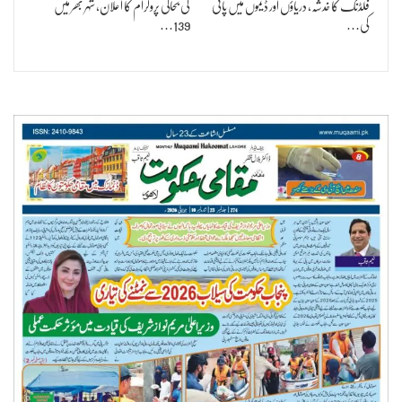
فلڈنگ کا خدشہ، دریاؤں اور ڈیموں میں پانی
کی بحالی پروگرام کا اعلان، شہر بھر میں
کی…
139…