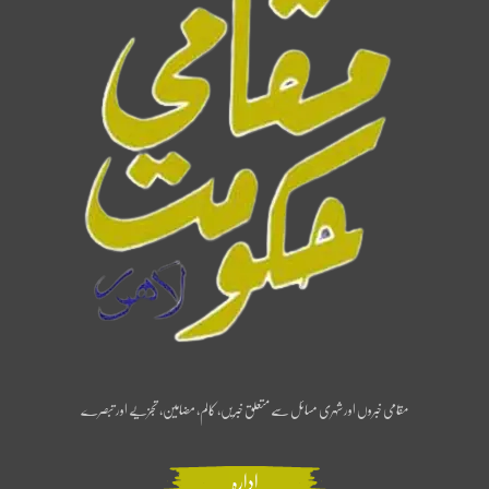
مقامی خبروں اور شہری مسائل سے متعلق خبریں، کالم، مضامین، تجزیے اور تبصرے
ادارہ