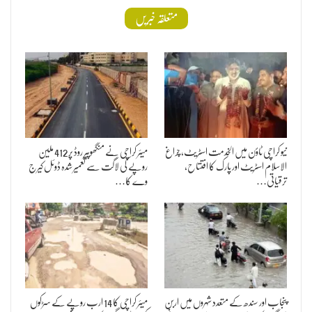
متعلقہ خبریں
نیو کراچی ٹاؤن میں الخدمت اسٹریٹ، چراغ
میئر کراچی نے منگھوپیر روڈ پر 412 ملین
الاسلام اسٹریٹ اور پارک کا افتتاح،
روپے کی لاگت سے تعمیر شدہ ڈوئل کیرج
ترقیاتی…
وے کا…
پنجاب اور سندھ کے متعدد شہروں میں اربن
میئر کراچی کا 14 ارب روپے کے سڑکوں