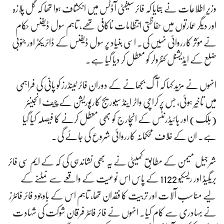
وزیرِ اطلاعات نے بتایا کہ فائر سیفٹی آڈٹس میں انکشاف ہوا تھا کہ گل پلازہ
اور دیگر عمارتوں میں حفاظتی انتظامات ناکافی تھے، تاہم سول ڈیفنس حکام
نے مؤثر کارروائی نہیں کی۔ اسی بنیاد پر سول ڈیفنس کے ڈائریکٹر اور جنوبی
ضلع کے ایڈیشنل کنٹرولر کو معطل کر دیا گیا ہے۔
انہوں نے مزید کہا کہ آگ بجھانے کے دوران فائر ٹینڈرز کو پانی کی فراہمی
میں تاخیر ہوئی، جس پر کراچی واٹر اینڈ سیوریج کارپوریشن کے چیف انجینئر
(بلک) اور ہائیڈرنٹس کے انچارج کو بھی معطل کرنے کا فیصلہ کیا گیا
ہے۔ ان کے خلاف محکمانہ کارروائی شروع کی جائے گی۔
شرجیل میمن کے مطابق کمیٹی نے یہ بھی نشاندہی کی کہ کے ایم سی فائر
بریگیڈ اور ریسکیو 1122 کے پاس اس نوعیت کے واقعے سے نمٹنے کے
لیے مناسب آلات اور تربیت کا فقدان تھا، تاہم اس کے باوجود فائر فائٹرز
نے بہادری سے کام کیا۔ انہوں نے فائر فائٹر فرقان شوکت کی شہادت