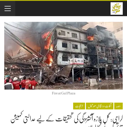
Fire at Gul Plaza
سندھ
آفات و ہنگامی صورتحال
ترقیات
کراچی: گل پلازہ آتشزدگی کی تحقیقات کے لیے عدالتی کمیشن