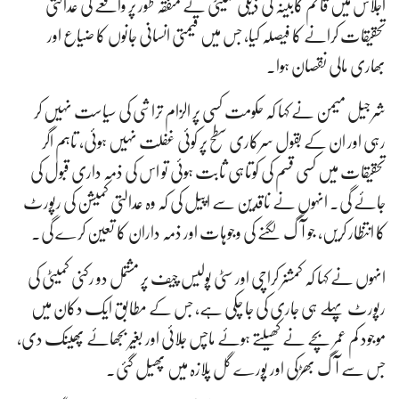
اجلاس میں قائم کابینہ کی ذیلی کمیٹی نے متفقہ طور پر واقعے کی عدالتی
تحقیقات کرانے کا فیصلہ کیا، جس میں قیمتی انسانی جانوں کا ضیاع اور
بھاری مالی نقصان ہوا۔
شرجیل میمن نے کہا کہ حکومت کسی پر الزام تراشی کی سیاست نہیں کر
رہی اور ان کے بقول سرکاری سطح پر کوئی غفلت نہیں ہوئی، تاہم اگر
تحقیقات میں کسی قسم کی کوتاہی ثابت ہوئی تو اس کی ذمہ داری قبول کی
جائے گی۔ انہوں نے ناقدین سے اپیل کی کہ وہ عدالتی کمیشن کی رپورٹ
کا انتظار کریں، جو آگ لگنے کی وجوہات اور ذمہ داران کا تعین کرے گی۔
انہوں نے کہا کہ کمشنر کراچی اور سٹی پولیس چیف پر مشتمل دو رکنی کمیٹی کی
رپورٹ پہلے ہی جاری کی جا چکی ہے، جس کے مطابق ایک دکان میں
موجود کم عمر بچے نے کھیلتے ہوئے ماچس جلائی اور بغیر بجھائے پھینک دی،
جس سے آگ بھڑکی اور پورے گل پلازہ میں پھیل گئی۔