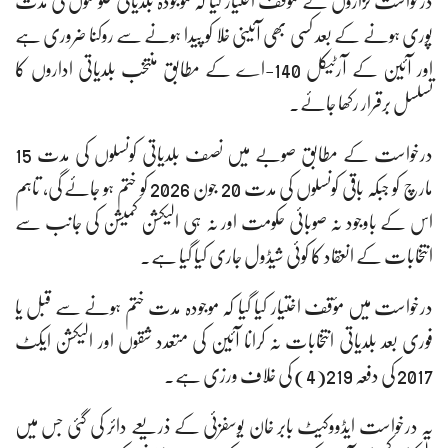
درخواست گزاروں نے مؤقف اختیار کیا کہ موجودہ بلدیاتی حکومتوں کی مدت
پوری ہونے کے بعد کسی بھی آئینی خلا کو پیدا ہونے سے روکنا ضروری ہے
اور آئین کے آرٹیکل 140-اے کے مطابق منتخب بلدیاتی اداروں کا
تسلسل برقرار رکھا جائے۔
درخواست کے مطابق صوبے میں نصف بلدیاتی کونسلوں کی مدت 15
مارچ کو جبکہ باقی کونسلوں کی مدت 20 جون 2026 کو ختم ہو جائے گی، تاہم
اس کے باوجود نہ صوبائی حکومت اور نہ ہی الیکشن کمیشن کی جانب سے
انتخابات کے انعقاد کا کوئی شیڈول جاری کیا گیا ہے۔
درخواست میں مؤقف اختیار کیا گیا کہ موجودہ مدت ختم ہونے سے قبل یا
فوری بعد بلدیاتی انتخابات نہ کرانا آئین کی متعدد شقوں اور الیکشن ایکٹ
2017 کی دفعہ 219(4) کی خلاف ورزی ہے۔
یہ درخواست ایڈووکیٹ بابر خان یوسفزئی کے ذریعے دائر کی گئی جس میں