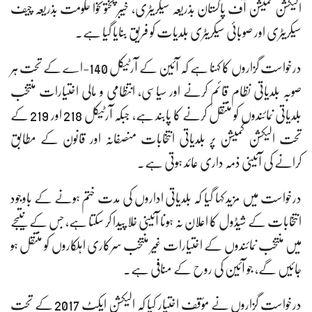
الیکشن کمیشن آف پاکستان بذریعہ سیکریٹری، خیبر پختونخوا حکومت بذریعہ چیف
سیکریٹری اور صوبائی سیکریٹری بلدیات کو فریق بنایا گیا ہے۔
درخواست گزاروں کا کہنا ہے کہ آئین کے آرٹیکل 140-اے کے تحت ہر
صوبہ بلدیاتی نظام قائم کرنے اور سیاسی، انتظامی و مالی اختیارات منتخب
بلدیاتی نمائندوں کو منتقل کرنے کا پابند ہے، جبکہ آرٹیکل 218 اور 219 کے
تحت الیکشن کمیشن پر بلدیاتی انتخابات منصفانہ اور قانون کے مطابق
کرانے کی آئینی ذمہ داری عائد ہوتی ہے۔
درخواست میں مزید کہا گیا کہ بلدیاتی اداروں کی مدت ختم ہونے کے باوجود
انتخابات کے شیڈول کا اعلان نہ ہونا آئینی خلا پیدا کر سکتا ہے، جس کے نتیجے
میں منتخب نمائندوں کے اختیارات غیر منتخب سرکاری اہلکاروں کو منتقل ہو
جائیں گے، جو آئین کی روح کے منافی ہے۔
درخواست گزاروں نے مؤقف اختیار کیا کہ الیکشن ایکٹ 2017 کے تحت