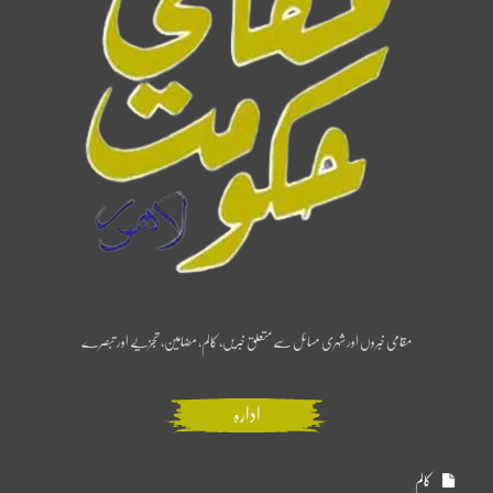
مقامی خبروں اور شہری مسائل سے متعلق خبریں، کالم، مضامین، تجزیے اور تبصرے
ادارہ
کالم