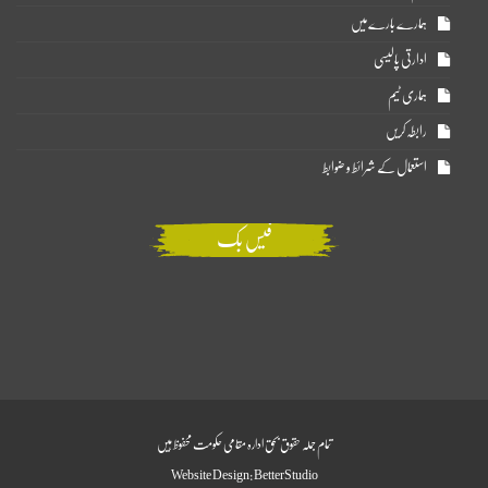
ہمارے بارے میں
ادارتی پالیسی
ہماری ٹیم
رابطہ کریں
استعمال کے شرائط و ضوابط
فیس بک
تمام جملہ حقوق بحق ادارہ مقامی حکومت محفوظ ہیں
Website Design:
BetterStudio