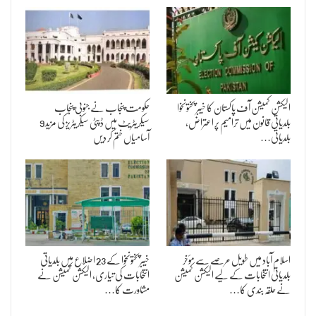
الیکشن کمیشن آف پاکستان کا خیبر پختونخوا
حکومت پنجاب نے جنوبی پنجاب
بلدیاتی قانون میں ترامیم پر اعتراض،
سیکریٹریٹ میں ڈپٹی سیکریٹریز کی مزید 9
بلدیاتی…
آسامیاں ختم کر دیں
اسلام آباد میں طویل عرصے سے مؤخر
خیبرپختونخوا کے 23 اضلاع میں بلدیاتی
بلدیاتی انتخابات کے لیے الیکشن کمیشن
انتخابات کی تیاری، الیکشن کمیشن نے
نے حلقہ بندی کا…
مشاورت کا…