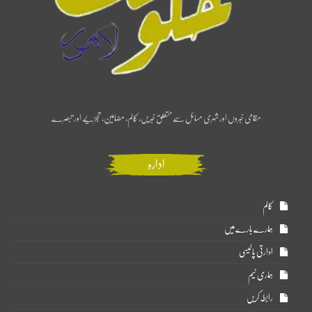
مقامی خبروں اور شہری مسائل سے متعلق خبریں، کالم، مضامین، تجزیے اور تبصرے
ادارہ
کالم
ہمارے بارے میں
ادارتی پالیسی
ہماری ٹیم
رابطہ کریں