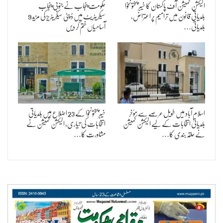
الیکشن کمیشن آف پاکستان کا خیبر پختونخوا
حکومت پنجاب نے جنوبی پنجاب
بلدیاتی قانون میں ترامیم پر اعتراض،
سیکریٹریٹ میں ڈپٹی سیکریٹریز کی مزید 9
بلدیاتی…
آسامیاں ختم کر دیں
اسلام آباد میں طویل عرصے سے مؤخر
خیبرپختونخوا کے 23 اضلاع میں بلدیاتی
بلدیاتی انتخابات کے لیے الیکشن کمیشن
انتخابات کی تیاری، الیکشن کمیشن نے
نے حلقہ بندی کا…
مشاورت کا…