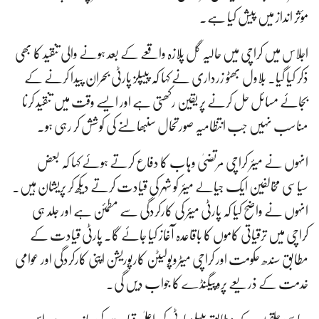
مؤثر انداز میں پیش کیا ہے۔
اجلاس میں کراچی میں حالیہ گل پلازہ واقعے کے بعد ہونے والی تنقید کا بھی
ذکر کیا گیا۔ بلاول بھٹو زرداری نے کہا کہ پیپلز پارٹی بحران پیدا کرنے کے
بجائے مسائل حل کرنے پر یقین رکھتی ہے اور ایسے وقت میں تنقید کرنا
مناسب نہیں جب انتظامیہ صورتحال سنبھالنے کی کوشش کر رہی ہو۔
انہوں نے میئر کراچی مرتضیٰ وہاب کا دفاع کرتے ہوئے کہا کہ بعض
سیاسی مخالفین ایک جیالے میئر کو شہر کی قیادت کرتے دیکھ کر پریشان ہیں۔
انہوں نے واضح کیا کہ پارٹی میئر کی کارکردگی سے مطمئن ہے اور جلد ہی
کراچی میں ترقیاتی کاموں کا باقاعدہ آغاز کیا جائے گا۔ پارٹی قیادت کے
مطابق سندھ حکومت اور کراچی میٹروپولیٹن کارپوریشن اپنی کارکردگی اور عوامی
خدمت کے ذریعے پروپیگنڈے کا جواب دیں گی۔