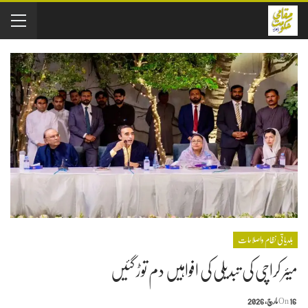
بلدیاتی نظام واصلاحات
میئر کراچی کی تبدیلی کی افواہیں دم توڑ گئیں
16 مارچ, 2026
On