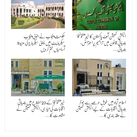
الیکشن کمیشن آف پاکستان کا خیبر پختونخوا
حکومت پنجاب نے جنوبی پنجاب
بلدیاتی قانون میں ترامیم پر اعتراض،
سیکریٹریٹ میں ڈپٹی سیکریٹریز کی مزید 9
بلدیاتی…
آسامیاں ختم کر دیں
اسلام آباد میں طویل عرصے سے مؤخر
خیبرپختونخوا کے 23 اضلاع میں بلدیاتی
بلدیاتی انتخابات کے لیے الیکشن کمیشن
انتخابات کی تیاری، الیکشن کمیشن نے
نے حلقہ بندی کا…
مشاورت کا…