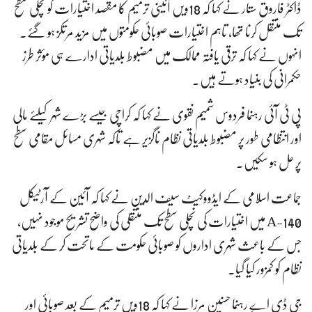
ڈاکٹر فاروق ستار نے کہا کہ 18ویں آئینی ترمیم کا مقصد اختیارات کو نچلی سطح
تک منتقل کرنا تھا، تاہم اختیارات صوبائی حکومتوں میں مزید مرتکز ہو گئے۔
انہوں نے کہا کہ ترقی یافتہ ممالک میں مضبوط بلدیاتی ادارے ہی مؤثر طرز
حکمرانی کی بنیاد ہوتے ہیں۔
پی ٹی آئی رہنما فردوس شمیم نقوی نے کہا کہ کراچی جیسے بڑے شہر کیلئے مالی
اور انتظامی طور پر مضبوط بلدیاتی نظام ناگزیر ہے تاکہ شہری مسائل مقامی سطح
پر حل ہو سکیں۔
جماعت اسلامی کے ایڈووکیٹ سیف الدین نے کہا کہ آئین کے آرٹیکل
140-A میں اختیارات کی نچلی سطح تک منتقلی کی واضح تشریح موجود نہیں،
جس کے باعث شہری اداروں کو صوبائی حکومت کے ماتحت کر کے بلدیاتی
نظام کو کمزور کیا گیا۔
جی ڈی اے رہنما حسنین مرزا نے کہا کہ 18ویں ترمیم کے بعد صوبائی اور