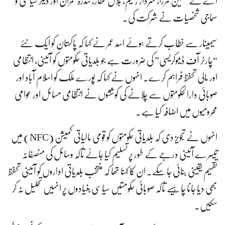
اے کے حسنین مرزا، سردار رحیم، بلال غفار، سدرہ عمران اور دیگر سیاسی و
سماجی شخصیات نے شرکت کی۔
سیمینار سے خطاب کرتے ہوئے اسد عمر نے کہا کہ پاکستان کو ایک نئے
“چارٹر آف ڈیموکریسی” کی ضرورت ہے جو بلدیاتی حکومتوں کو آئینی، انتظامی
اور مالی تحفظ فراہم کرے۔ انہوں نے کہا کہ پورے ملک کو اسلام آباد اور
صوبائی دارالحکومتوں سے چلانے کی کوششوں نے انتظامی مسائل اور عوامی
محرومیوں میں اضافہ کیا ہے۔
انہوں نے تجویز دی کہ بلدیاتی حکومتوں کو قومی مالیاتی کمیشن (NFC) میں
تیسرے آئینی درجے کے طور پر تسلیم کیا جائے تاکہ وسائل کی منصفانہ
تقسیم یقینی بنائی جا سکے۔ ان کا کہنا تھا کہ منتخب بلدیاتی اداروں کو آئینی تحفظ
بھی دیا جانا چاہیے تاکہ صوبائی حکومتیں سیاسی بنیادوں پر انہیں تحلیل نہ کر
سکیں۔