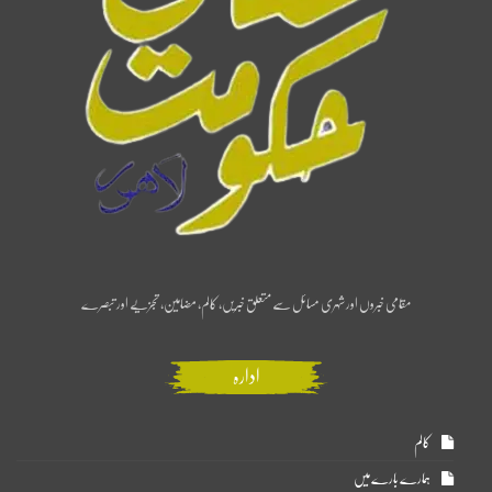
مقامی خبروں اور شہری مسائل سے متعلق خبریں، کالم، مضامین، تجزیے اور تبصرے
ادارہ
کالم
ہمارے بارے میں