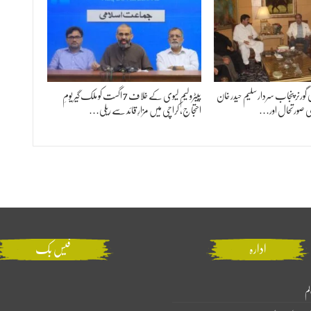
کی گورنر پنجاب سردار سلیم حیدر خان
پیٹرولیم لیوی کے خلاف 7 اگست کو ملک گیر یومِ
 صورتحال اور…
احتجاج، کراچی میں مزارِ قائد سے ریلی…
ادارہ
فیس بک
لم