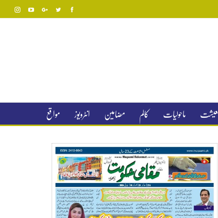
 معیشت
ماحولیات
کالم
مضامین
انٹرویوز
مواقع