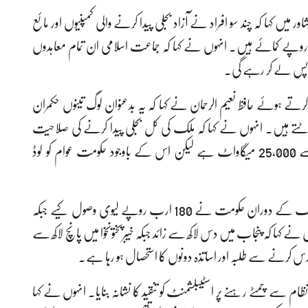
ور میں کہا کہ چند سو افراد نے آزاد بجلی پیدا کرنے والی کمپنیوں اور مائع
وپے کمائے ہیں۔ انہوں نے کہا کہ جماعت اسلامی ان تمام معاہدوں
واپس لے کر رہے گی۔
ے ہوئے حافظ نعیم الرحمان نے کہا کہ یہ بدعنوان لوگ تینوں حکمران
و لوٹتے ہیں۔ انہوں نے کہا کہ ملک کی کل بجلی پیدا کرنے کی صلاحیت
49,000 میگاواٹ ہے جبکہ ضرورت صرف 24,000 سے 25,000 میگاواٹ ہے لیکن اس کے باوجود حکومت عوام کو لوڈ
جماعت اسلامی کے امیر نے الزام عائد کیا کہ امریکہ ایران جنگ کے دوران حکومت نے 180 ارب روپے لیوی وصول کیے جبکہ
 کیے۔ انہوں نے کہا کہ پنجاب میں دس لاکھ سے زائد جبکہ خیبرپختونخوا میں پانچ لاکھ سے
س کرنے سے طلبہ اور اساتذہ دونوں کا استحصال ہو رہا ہے۔
 انگریزوں کی وضع کردہ 100 سالہ پرانے نظام سے چمٹے رہنے پر اسٹیبلشمنٹ کو تنقید کا نشانہ بنایا۔ انہوں نے کہا