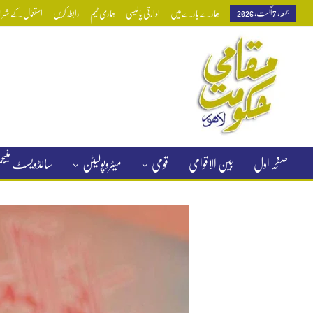
جمعہ, 7 اگست, 2026
ہمارے بارے میں
ادارتی پالیسی
ہماری ٹیم
رابطہ کریں
استعمال کے شرائط
صفحہ اول
بین الاقوامی
قومی
میٹروپولیٹن
سالڈویسٹ منی
کلاسیفائیڈ