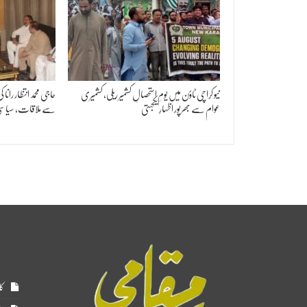
نیو کراچی ٹاؤن میں یومِ استحصالِ کشمیر ریلی، کشمیری
حاجی محمد انتظار رانا 
عوام سے بھرپور اظہارِ یکجہتی
سے ملاقات، سیاسی
کا