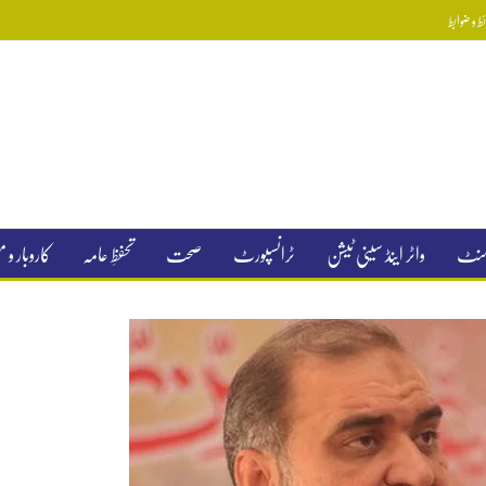
 و ضوابط
جمنٹ
واٹر اینڈ سینی ٹیشن
ٹرانسپورٹ
صحت
تحفظِ عامہ
کاروبار و