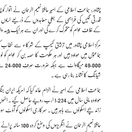
پشاور: جماعت اسلامی کے امیر حافظ نعیم الرحمان نے اتوار کو پشا
قدرتی گیس کی فراہمی کے جعلی معاہدوں کے ذریعے اربوں ر
کے خلاف عوام کو متحرک کرے گی اور ان سے ہر ایک پیسہ 
مرکز اسلامی پشاور میں تربیتی کیمپ کے شرکاء سے خطاب کرت
جماعتوں میں موجود ہیں اور ہر حکومت کا حصہ بن کر عوام ک
شیڈنگ کا نشانہ بنا رہی ہے۔
موجودہ مالی سال میں 1,234 ارب روپے حاصل
زائد بچے اسکولوں سے باہر ہیں۔ سرکاری اسکولوں کو آؤٹ سور
حافظ نعیم الرحمان نے