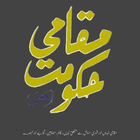
مقامی خبروں اور شہری مسائل سے متعلق خبریں، کالم، مضامین، تجزیے اور تبصرے