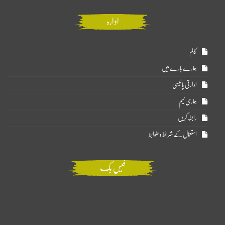
ادارہ
کالم
ہمارے بارے میں
ادارتی پالیسی
ہماری ٹیم
رابطہ کریں
استعمال کے شرائط و ضوابط
فیس بک