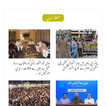
متعلقہ خبریں
نیو کراچی ٹاؤن میں یومِ استحصالِ کشمیر ریلی،
حاجی محمد انتظار رانا کی گورنر پنجاب سردار
کشمیری عوام سے بھرپور اظہارِ یکجہتی
سلیم حیدر خان سے ملاقات، سیاسی
صورتحال اور…