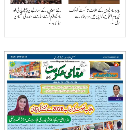
پیٹرولیم لیوی کے خلاف 7 اگست کو ملک
نئے صوبوں کے مطالبے پر پیپلز پارٹی اور
گیر یومِ احتجاج، کراچی میں مزارِ قائد سے
ایم کیو ایم آمنے سامنے، سندھ کی تقسیم پر
ریلی…
سیاسی…