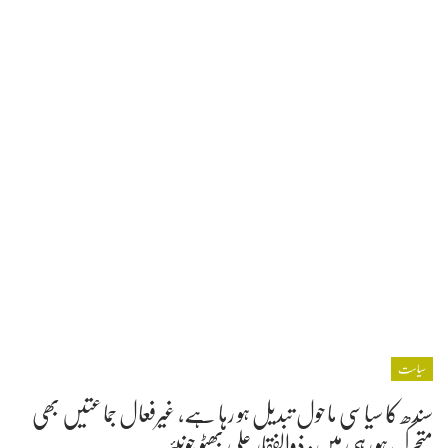
سیاست
سندھ کا سیاسی ماحول تبدیل ہو رہا ہے، غیرفعال جماعتیں بھی
متحرک ہو رہی ہیں: ذوالفقار علی بھٹو جونیئر