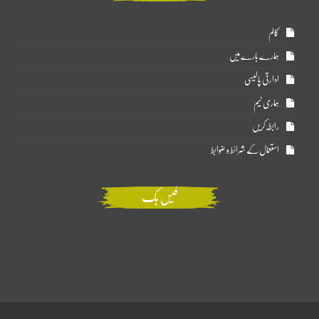
کالم
ہمارے بارے میں
ادارتی پالیسی
ہماری ٹیم
رابطہ کریں
استعمال کے شرائط و ضوابط
فیس بک