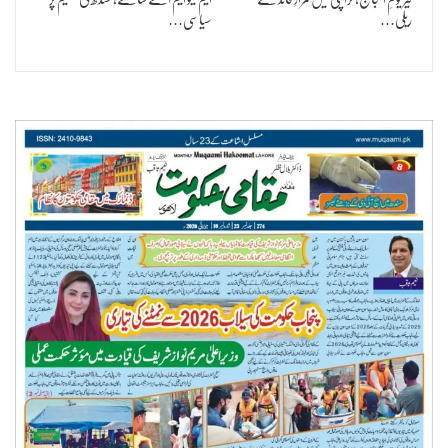
ریلی…
سیاسی…