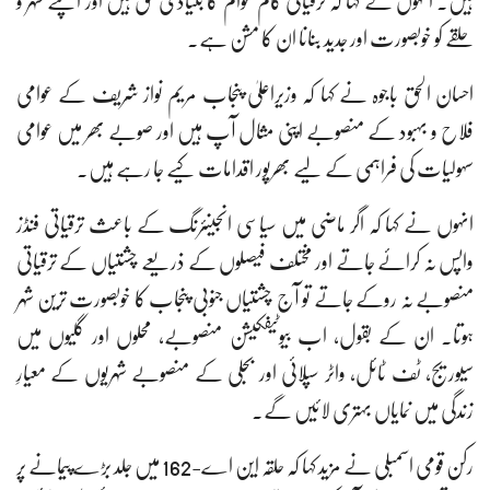
ہیں۔ انہوں نے کہا کہ ترقیاتی کام عوام کا بنیادی حق ہیں اور اپنے شہر و
حلقے کو خوبصورت اور جدید بنانا ان کا مشن ہے۔
احسان الحق باجوہ نے کہا کہ وزیراعلیٰ پنجاب مریم نواز شریف کے عوامی
فلاح و بہبود کے منصوبے اپنی مثال آپ ہیں اور صوبے بھر میں عوامی
سہولیات کی فراہمی کے لیے بھرپور اقدامات کیے جا رہے ہیں۔
انہوں نے کہا کہ اگر ماضی میں سیاسی انجینئرنگ کے باعث ترقیاتی فنڈز
واپس نہ کرائے جاتے اور مختلف فیصلوں کے ذریعے چشتیاں کے ترقیاتی
منصوبے نہ روکے جاتے تو آج چشتیاں جنوبی پنجاب کا خوبصورت ترین شہر
ہوتا۔ ان کے بقول، اب بیوٹیفکیشن منصوبے، محلوں اور گلیوں میں
سیوریج، ٹف ٹائل، واٹر سپلائی اور بجلی کے منصوبے شہریوں کے معیارِ
زندگی میں نمایاں بہتری لائیں گے۔
رکن قومی اسمبلی نے مزید کہا کہ حلقہ این اے-162 میں جلد بڑے پیمانے پر