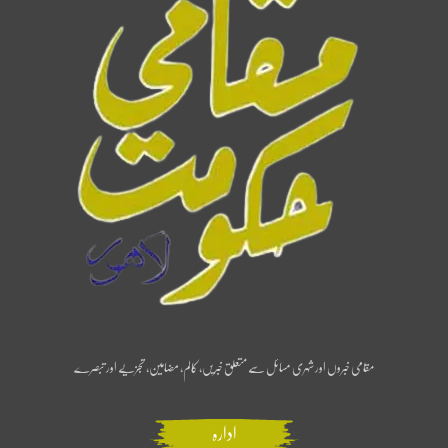
مقامی خبروں اور شہری مسائل سے متعلق خبریں، کالم، مضامین، تجزیے اور تبصرے
ادارہ