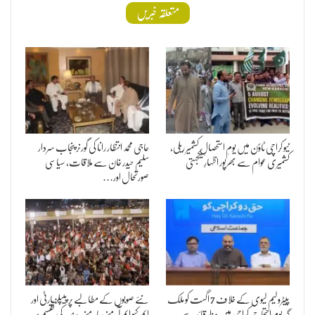
متعلقہ خبریں
نیو کراچی ٹاؤن میں یومِ استحصالِ کشمیر ریلی،
حاجی محمد انتظار رانا کی گورنر پنجاب سردار
کشمیری عوام سے بھرپور اظہارِ یکجہتی
سلیم حیدر خان سے ملاقات، سیاسی
صورتحال اور…
پیٹرولیم لیوی کے خلاف 7 اگست کو ملک
نئے صوبوں کے مطالبے پر پیپلز پارٹی اور
گیر یومِ احتجاج، کراچی میں مزارِ قائد سے
ایم کیو ایم آمنے سامنے، سندھ کی تقسیم پر