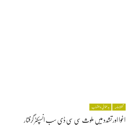
تحفظِ عامہ
بدعنوانی و احتساب
اغوا اور تشدد میں ملوث سی سی ڈی سب انسپکٹر گرفتار