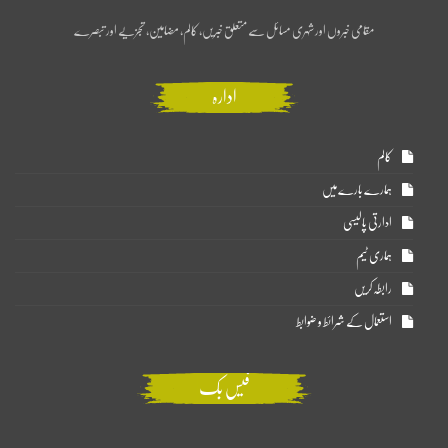
مقامی خبروں اور شہری مسائل سے متعلق خبریں، کالم، مضامین، تجزیے اور تبصرے
ادارہ
کالم
ہمارے بارے میں
ادارتی پالیسی
ہماری ٹیم
رابطہ کریں
استعمال کے شرائط و ضوابط
فیس بک