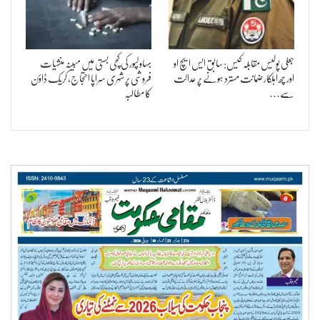
جعلی پولیس مقابلہ کیس: سابق ایس ایچ او
بہاولپور کی کچی بستی میں مبینہ منشیات
اور چھ اہلکار ضمانت مسترد ہونے پر عدالت
فروشی پر شہری سراپا احتجاج، کریک ڈاؤن
سے…
کا مطالبہ