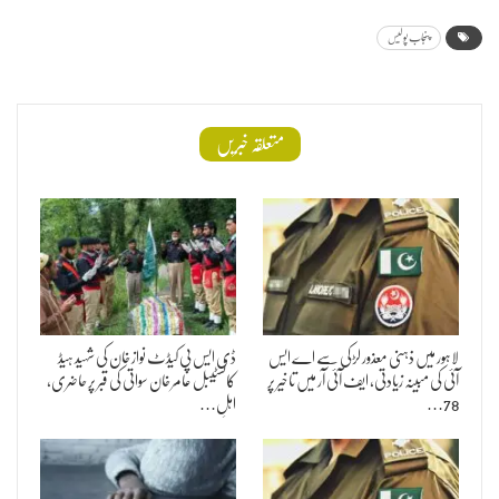
پنجاب پولیس
متعلقہ خبریں
لاہور میں ذہنی معذور لڑکی سے اے ایس
ڈی ایس پی کیڈٹ نواز خان کی شہید ہیڈ
آئی کی مبینہ زیادتی، ایف آئی آر میں تاخیر پر
کانسٹیبل عامر خان سواتی کی قبر پر حاضری،
78…
اہلِ…