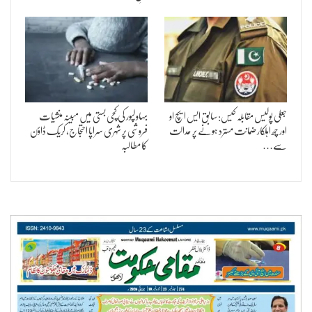
جعلی پولیس مقابلہ کیس: سابق ایس ایچ او
بہاولپور کی کچی بستی میں مبینہ منشیات
اور چھ اہلکار ضمانت مسترد ہونے پر عدالت
فروشی پر شہری سراپا احتجاج، کریک ڈاؤن
سے…
کا مطالبہ