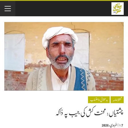
تحفظِ عامہ
بدعنوانی و احتساب
چشتیاں: محنت کش کی جیب پہ ڈاکہ
7 فروری, 2026
On