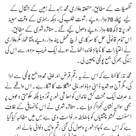
تفصیلات کے مطابق، متعلقہ پٹواری محمد زاہد نے زمین کے انتقال کے
لیے پہلے 70 ہزار روپے رشوت طلب کی، جبکہ رجسٹری کے وقت مبینہ
طور پر 2 لاکھ 40 ہزار روپے وصول کیے گئے۔ متاثرہ شہری کے مطابق،
اس تمام قانونی عمل کا سرکاری خرچ محض چند ہزار روپے بنتا تھا، مگر پٹواری
نے اختیارات کا ناجائز فائدہ اٹھاتے ہوئے ایک غریب مزدور سے اس کی
زندگی بھر کی جمع پونجی چھین لی۔
محمد نذر کا کہنا ہے کہ اس نے یہ رقم قرض اور اپنی محدود جمع پونجی سے ادا
کی، مگر آج وہ شدید ذہنی دباؤ اور مالی مشکلات کا شکار ہے۔ اس واقعے نے
نہ صرف ایک محنت کش خاندان کو معاشی طور پر توڑ دیا بلکہ حکومتی دعووٗں پر
بھی سوالیہ نشان کھڑا کر دیا ہے۔ متاثرہ شہری نے اس ناانصافی کے خلاف
اسسٹنٹ کمشنر چشتیاں کو باضابطہ درخواست دی ہے جس میں مطالبہ کیا گیا
ہے کہ اس سے ناجائز طور پر وصول کی گئی رقم واپس دلوائی جائے اور