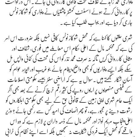
پٹواری محمد زاہد کے خلاف سخت قانونی کارروائی کی جائے۔ اس درخواست
پر کارروائی کرتے ہوئے اسسٹنٹ کمشنر چشتیاں نے پٹواری کو شوکاز نوٹس
جاری کر دیا ہے اور جواب طلب کیا ہے۔
شہری حلقوں کا کہنا ہے کہ محض شوکاز نوٹس کافی نہیں بلکہ ضرورت اس امر
کی ہے کہ محکمہ مال کے اعلیٰ حکام اس معاملے میں فوری، شفاف اور
مثالی کارروائی کریں تاکہ نہ صرف محمد نذر کو اس کی محنت کی کمائی واپس مل
سکے بلکہ ایسے پٹواریوں کو بھی واضح پیغام جائے جو غریب اور انپڑھ عوام کو
آسان شکار سمجھتے ہیں۔سوال یہ ہے کہ اراضی سنٹر جیسے حکومتی اصلاحات
کے فینسی منصوبوں پر اربوں روپے کی کثیر رقم خرچ کرنے کے بعد بھی اگر
ایک عام شہری اپنی زمین کے قانونی حق کے لیے بھی حکومتی اہلکاروں کو
رشوت دینے پر مجبور ہے، تو پھر انصاف کی امید کس سے رکھی جائے؟ وزیر
اعلیٰ پنجاب مریم نواز اور محکمہ مال کے ذمہ داران پر لازم ہے کہ وہ اس
واقعے کو محض ایک فرد کی شکایت نہ سمجھیں بلکہ اسے اپنے نظام کی خرابی