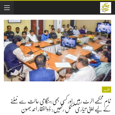
پنجاب
تمام محکمے الرٹ رہیں اور کسی بھی ہنگامی حالت سے نمٹنے
کے لیے اپنی تیاری مکمل رکھیں: ذوالفقار احمد بھون