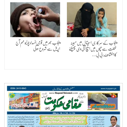
پنجاب کے سرکاری اسپتال میں مبینہ
پنجاب بھر میں قومی انسدادِ پولیو مہم آج
غفلت سے بچوں میں ایچ آئی وی پھیلنے
اپریل سے شروع ہوگی
کا انکشاف:بی بی…