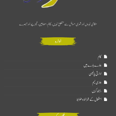
مقامی خبروں اور شہری مسائل سے متعلق خبریں، کالم، مضامین، تجزیے اور تبصرے
ادارہ
کالم
ہمارے بارے میں
ادارتی پالیسی
ہماری ٹیم
رابطہ کریں
استعمال کے شرائط و ضوابط