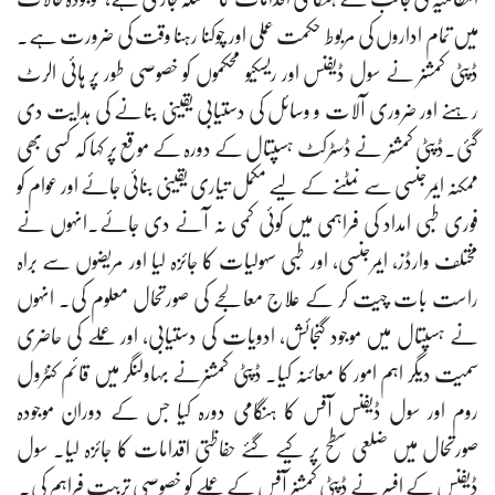
میں تمام اداروں کی مربوط حکمت عملی اور چوکنا رہنا وقت کی ضرورت ہے۔
ڈپٹی کمشنر نے سول ڈیفنس اور ریسکیو محکموں کو خصوصی طور پر ہائی الرٹ
رہنے اور ضروری آلات و وسائل کی دستیابی یقینی بنانے کی ہدایت دی
گئی۔ڈپٹی کمشنر نے ڈسٹرکٹ ہسپتال کے دورہ کے موقع پر کہا کہ کسی بھی
ممکنہ ایمرجنسی سے نمٹنے کے لیے مکمل تیاری یقینی بنائی جائے اور عوام کو
فوری طبی امداد کی فراہمی میں کوئی کمی نہ آنے دی جائے۔انہوں نے
مختلف وارڈز، ایمرجنسی، اور طبی سہولیات کا جائزہ لیا اور مریضوں سے براہ
راست بات چیت کر کے علاج معالجے کی صورتحال معلوم کی۔ انہوں
نے ہسپتال میں موجود گنجائش، ادویات کی دستیابی، اور عملے کی حاضری
سمیت دیگر اہم امور کا معائنہ کیا۔ ڈپٹی کمشنرنے بہاولنگر میں قائم کنٹرول
روم اور سول ڈیفنس آفس کا ہنگامی دورہ کیا جس کے دوران موجودہ
صورتحال میں ضلعی سطح پر کیے گئے حفاظتی اقدامات کا جائزہ لیا۔ سول
ڈیفنس کے افسر نے ڈپٹی کمشنر آفس کے عملے کو خصوصی تربیت فراہم کی۔