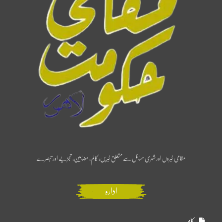
مقامی خبروں اور شہری مسائل سے متعلق خبریں، کالم، مضامین، تجزیے اور تبصرے
ادارہ
کالم