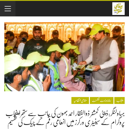
پنجاب
سالڈویسٹ منیجمنٹ
مقامی انتظامیہ
بہاولنگر:ڈپٹی کمشنر ذوالفقار احمد بھون کی جانب سےستھرا پنجاب
پروگرام کے سینیٹری ورکرز میں انعامی رقم کے چیک کی تقسیم