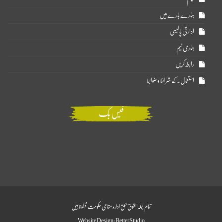
ہمارے بارے میں
ادارتی پالیسی
ہماری ٹیم
رابطہ کریں
استعمال کے شرائط و ضوابط
فیس بک
تمام جملہ حقوق بحق ادارہ مقامی حکومت محفوظ ہیں
Website Design:
BetterStudio