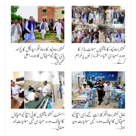
کمشنر بہاولپور کا چشتیاں سہولت بازار کا
کمشنر بہاولپور کا بہاولنگر میڈیکل کالج اور
دورہ، معیاری اشیاء مقررہ نرخوں پر فراہم
ڈی ایچ کیو ہسپتال کا دورہ، اعلیٰ
کرنے…
تعمیراتی…
ڈپٹی کمشنر بہاولنگر کا رات گئے ڈی ایچ کیو
اسسٹنٹ کمشنر چشتیاں کا ٹی ایچ کیو ہسپتال
ہسپتال کا اچانک دورہ، طبی سہولیات مزید
کا اچانک دورہ، معیاری طبی سہولیات اور
بہتر…
صفائی…