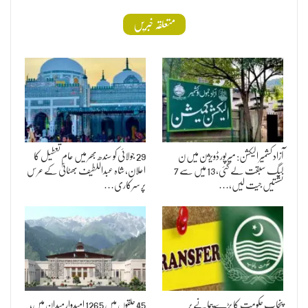
متعلقہ خبریں
آزاد کشمیر الیکشن: میرپور ڈویژن میں ن
29 جولائی کو سندھ بھر میں عام تعطیل کا
لیگ سبقت لے گئی، 13 میں سے 7
اعلان، شاہ عبداللطیف بھٹائیؒ کے عرس
نشستیں جیت لیں،…
پر سرکاری…
پنجاب حکومت کا بڑے پیمانے پر
45 حلقوں میں 1265 امیدوار میدان میں،