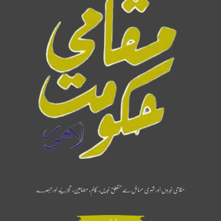
مقامی خبروں اور شہری مسائل سے متعلق خبریں، کالم، مضامین، تجزیے اور تبصرے