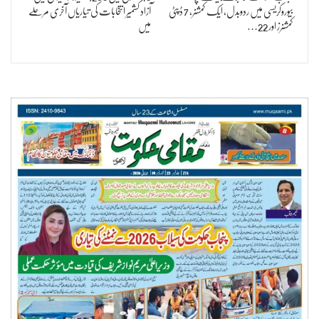
بیوروکریسی میں ردوبدل، ایک کمشنر، 7 ڈپٹی
آزاد کشمیر انتخابات کی تیاریاں آخری مرحلے
کمشنرز اور 22…
میں