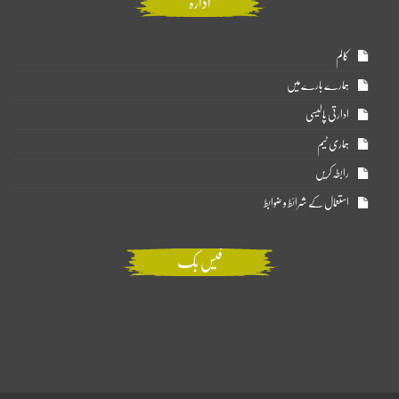
ادارہ
کالم
ہمارے بارے میں
ادارتی پالیسی
ہماری ٹیم
رابطہ کریں
استعمال کے شرائط و ضوابط
فیس بک