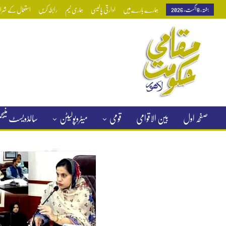
ہفتہ, 8 اگست, 2026
ہمارے بارے میں
ادارتی پالیسی
ہماری ٹیم
رابطہ کریں
استعمال کے شرائط
صفحہ اول
بین الاقوامی
قومی
میٹروپولیٹن
سالڈویسٹ منی
کلاسیفائیڈ