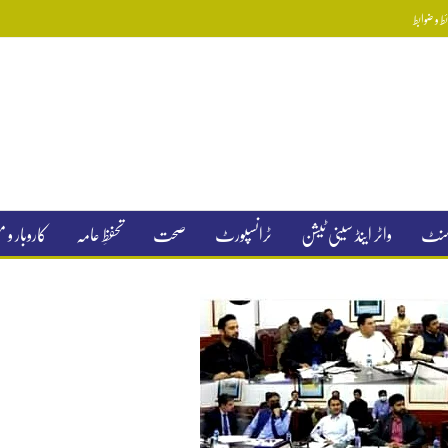
 و ضوابط
جمنٹ
واٹر اینڈ سینی ٹیشن
ٹرانسپورٹ
صحت
تحفظِ عامہ
کاروبار و