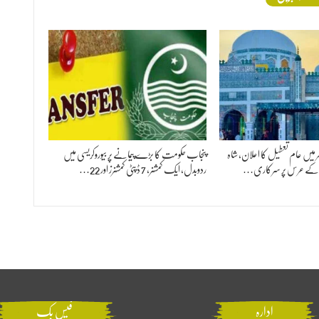
 بھر میں عام تعطیل کا اعلان، شاہ
پنجاب حکومت کا بڑے پیمانے پر بیوروکریسی میں
ؒ کے عرس پر سرکاری…
ردوبدل، ایک کمشنر، 7 ڈپٹی کمشنرز اور 22…
ادارہ
فیس بک