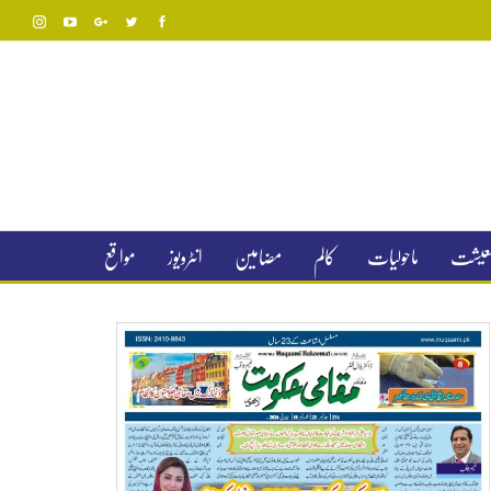
 معیشت
ماحولیات
کالم
مضامین
انٹرویوز
مواقع