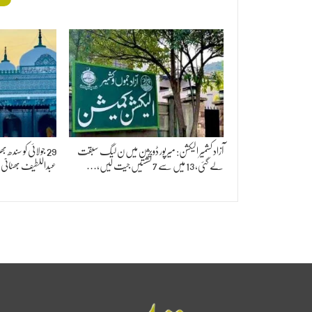
آزاد کشمیر الیکشن: میرپور ڈویژن میں ن لیگ سبقت
29 جولائی کو سندھ
لے گئی، 13 میں سے 7 نشستیں جیت لیں،…
عبداللطیف بھٹائی