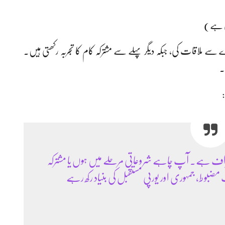
ی ہے)
 ملاقات کی، جبکہ دیگر پہلے سے مشترکہ کام کا تجربہ رکھتی ہیں۔
۔
تراف ہے۔ آپ چاہے شروعاتی مرحلے میں ہوں یا مشترکہ
وط، جمہوری اور یورپی مستقبل کی بنیاد رکھ رہے