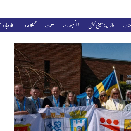
جمنٹ
واٹر اینڈ سینی ٹیشن
ٹرانسپورٹ
صحت
تحفظِ عامہ
کاروبار و