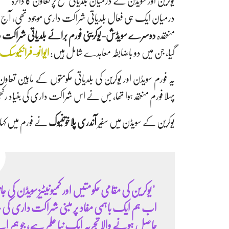
یوکرین اور سویڈن کے درمیان بلدیاتی سطح پر تعاون کا دائر
منعقدہ
دوسرے سویڈش-یوکرینی فورم برائے بلدیاتی شراکت 
گیا، جن میں دو باضابطہ معاہدے شامل ہیں:
ایوانو-فرانکیوسک
پہلا فورم منعقد ہوا تھا، جس نے اس شراکت داری کی بنیاد رک
یوکرین کے سویڈن میں سفیر
آندری پلاخوتنیوک
نے فورم میں کہا
"یوکرین کی مقامی حکومتیں اور کمیونیٹیز سویڈن کی ج
اب ہم ایک باہمی مفاد پر مبنی شراکت داری کی
حاصل ہونے والا تجربہ ایک نیا علم ہے، جو ہم ا