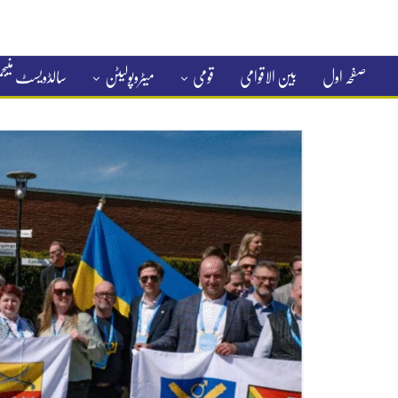
صفحہ اول
بین الاقوامی
قومی
میٹروپولیٹن
سالڈویسٹ منی
کلاسیفائیڈ