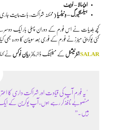
اوپسالا – لویف
ہیلسنگبورگ – وِنیٹسیا
(ممکنہ شراکت، بات چیت جار
کچھ بلدیات نے اس فورم کے دوران پہلی بار ایک دوسرے سے
کئی یوکرینی میئرز نے فورم کے فوری بعد سویڈن کا دورہ بھی کیا
SALAR
انٹرنیشنل
کے مینیجنگ ڈائریکٹر
ریان نوکس
نے کہا:
"یہ فورم آپ کی قیادت اور شراکت داری کا اع
منصوبے نافذ کر رہے ہوں، آپ یوکرین کے ایک مضب
ہیں۔”