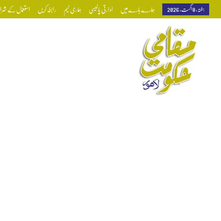
ہفتہ, 8 اگست, 2026
ہمارے بارے میں
ادارتی پالیسی
ہماری ٹیم
رابطہ کریں
استعمال کے شرائط