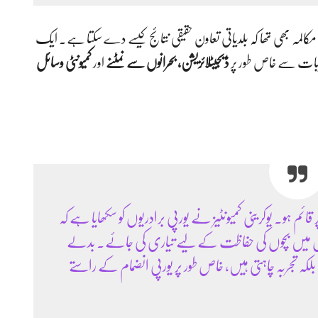
مکالمہ بھی تھا کہ بلدیاتی تعاون حقیقی نتائج کیسے دے سکتا ہے۔ ایک
تجربات سے خاص طور پر
ڈیجیٹلائزیشن، بحرانوں سے نمٹنے
اور
کمیونٹی وسائل
قائم ہو۔ یوکرینی کمیونٹیز نے یورپی برادریوں کو سکھایا ہے کہ
ں میں بچوں کی حفاظت کے لیے تیاری کی جائے۔ بدلے
لکہ تجربہ چاہتی ہیں، خاص طور پر یورپی انضمام کے راستے