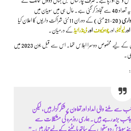
ہ مسلسل وسیع ہو رہا ہے۔ صرف چار سال قبل جہاں دونوں ممالک کے
درمیان ایک ہی فعال بلدیاتی شراکت داری موجود تھی، آج یہ تعداد 40 سے تجاوز کر گئی ہے۔ حال ہی میں سویڈن میں
داری
(20-21 مئی) کے دوران 11 نئی شراکت داریوں کا اعلان کیا
اور
لیولیئو
، اور
چوہوئیوف
اور
ڈینڈرائیڈ
کے درمیان۔
یہ فورم سویڈن اور یوکرین کی بلدیاتی حکومتوں کے مابین تعاون کے لیے مخصوص دوسرا اجلاس تھا۔ اس سے قبل جون 2023 میں
ھی۔
:
انب سے ملنے والی امداد اور تعاون پر شکر گزار ہیں، لیکن
 جانب بڑھ رہے ہیں۔ ہماری روزمرہ کی مشکلات سے
پنے سویڈش دوستوں کے ساتھ بانٹنے کے لیے تیار ہیں۔”