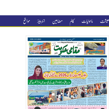
 معیشت
ماحولیات
کالم
مضامین
انٹرویوز
مواقع