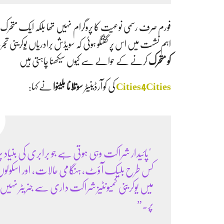
فورم صرف رسمی نوعیت کا پروگرام نہیں تھا بلکہ ایک متحرک 
اہم نشست میں اس پر گفتگو ہوئی کہ سویڈش برادریاں یوکرینی 
کو متحرک
کرنے کے حوالے سے کیوں سیکھنا چاہتی ہیں
Cities4Cities
کی کوآرڈینیٹر
سوتلانا بلینوا
نے کہا:
"پائیدار شراکت وہی ہوتی ہے جو برابری کی بنیاد پر 
کس طرح بلیک آؤٹ، ہنگامی حالات، اور اسکولو
میں یوکرینی کمیونٹیز شراکت داری سے جنریٹر نہیں ب
پر۔”