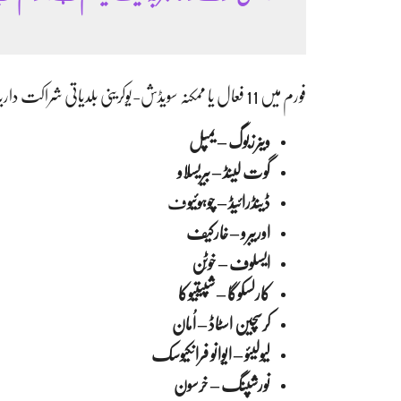
فورم میں 11 فعال یا ممکنہ سویڈش-یوکرینی بلدیاتی شراکت داریاں نمایاں رہیں، جن میں شامل ہیں:
وینرزبوگ – یمپل
گوت لینڈ – بیریسلاو
ڈینڈرائیڈ – چوہوئیو
ف
اوریبرو – خارکیف
ایسلوف – خوٹِن
کارلسکوگا – شپیتیوکا
کرسچین اسٹاڈ – اُمان
لیولیئو – ایوانو فرانکیوسک
نورشپنگ – خرسون