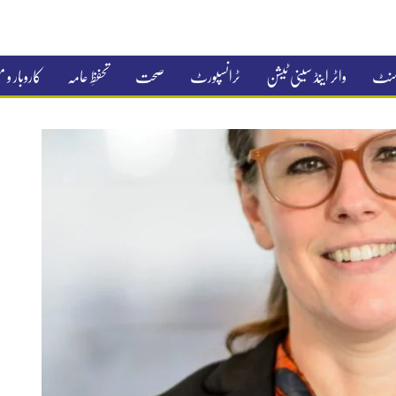
جمنٹ
واٹر اینڈ سینی ٹیشن
ٹرانسپورٹ
صحت
تحفظِ عامہ
کاروبار و