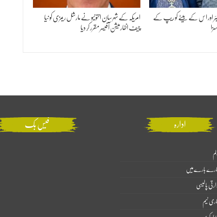
یئر اور اس کے بیٹے کو ریپ کے
امریکہ کے شہر سان انتونیو نے مارشل ریمزی کو نیا
زا
چیف انفارمیشن آفیسر مقرر کر دیا
ادارہ
فیس بک
لم
ارے بارے میں
ارتی پالیسی
اری ٹیم