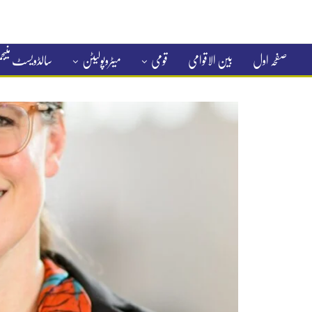
صفحہ اول
بین الاقوامی
قومی
میٹروپولیٹن
سالڈویسٹ منی
کلاسیفائیڈ