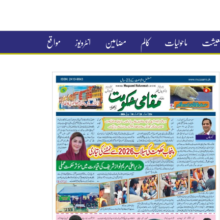
 معیشت
ماحولیات
کالم
مضامین
انٹرویوز
مواقع