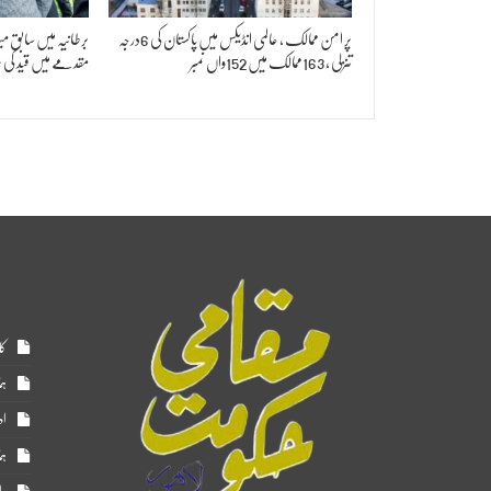
پر امن ممالک ، عالمی انڈیکس میں پاکستان کی 6درجہ
برطانیہ میں سابق م
تنزلی ، 163ممالک میں 152واں نمبر
مقدمے میں قید کی س
کا
ہم
اد
ہم