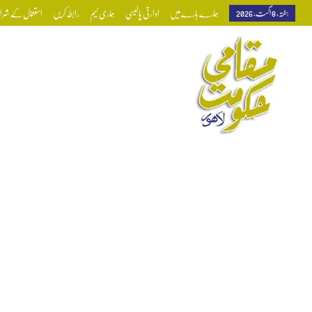
ہفتہ, 8 اگست, 2026
ہمارے بارے میں
ادارتی پالیسی
ہماری ٹیم
رابطہ کریں
استعمال کے شرائط