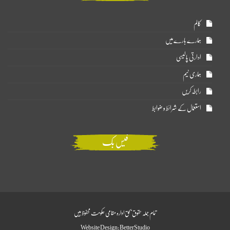
کالم
ہمارے بارے میں
ادارتی پالیسی
ہماری ٹیم
رابطہ کریں
استعمال کے شرائط و ضوابط
فیس بک
تمام جملہ حقوق بحق ادارہ مقامی حکومت محفوظ ہیں
Website Design:
BetterStudio