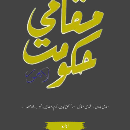
مقامی خبروں اور شہری مسائل سے متعلق خبریں، کالم، مضامین، تجزیے اور تبصرے
ادارہ