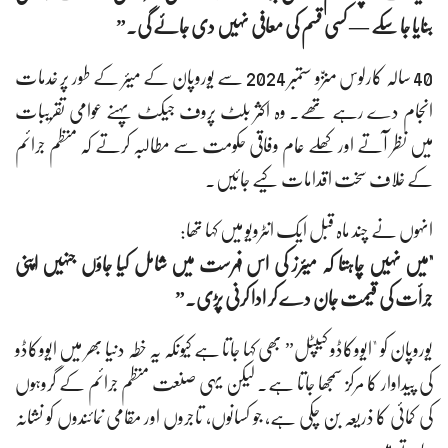
بنایا جا سکے — کسی قسم کی معافی نہیں دی جائے گی۔”
40 سالہ کارلوس منزّو ستمبر 2024 سے یوروپان کے میئر کے طور پر خدمات
انجام دے رہے تھے۔ وہ اکثر بلٹ پروف جیکٹ پہنے عوامی تقریبات
میں نظر آتے اور کھلے عام وفاقی حکومت سے مطالبہ کرتے کہ منظم جرائم
کے خلاف سخت اقدامات کیے جائیں۔
انہوں نے چند ماہ قبل ایک انٹرویو میں کہا تھا:
"میں نہیں چاہتا کہ میئرز کی اس فہرست میں شامل کیا جاؤں جنہیں اپنی
جرأت کی قیمت جان دے کر ادا کرنی پڑی۔”
یوروپان کو "ایووکاڈو کیپٹل” بھی کہا جاتا ہے کیونکہ یہ خطہ دنیا بھر میں ایووکاڈو
کی پیداوار کا مرکز سمجھا جاتا ہے۔ لیکن یہی صنعت منظم جرائم کے گروہوں
کی کمائی کا ذریعہ بن چکی ہے، جو کسانوں، تاجروں اور مقامی نمائندوں کو نشانہ