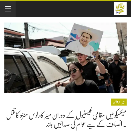
بین الاقوامی
میکسیکو میں مقامی فیسٹیول کے دوران میئر کارلوس منزّو کا قتل
۔ انصاف کے لیے عوام کی صدائیں بلند