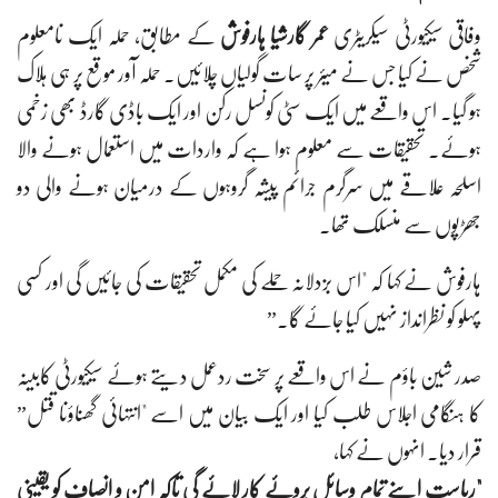
وفاقی سیکیورٹی سیکریٹری
عمر گارشیا ہارفوش
کے مطابق، حملہ ایک نامعلوم
شخص نے کیا جس نے میئر پر سات گولیاں چلائیں۔ حملہ آور موقع پر ہی ہلاک
ہو گیا۔ اس واقعے میں ایک سٹی کونسل رکن اور ایک باڈی گارڈ بھی زخمی
ہوئے۔ تحقیقات سے معلوم ہوا ہے کہ واردات میں استعمال ہونے والا
اسلحہ علاقے میں سرگرم جرائم پیشہ گروہوں کے درمیان ہونے والی دو
جھڑپوں سے منسلک تھا۔
ہارفوش نے کہا کہ "اس بزدلانہ حملے کی مکمل تحقیقات کی جائیں گی اور کسی
پہلو کو نظرانداز نہیں کیا جائے گا۔”
صدر شین باؤم نے اس واقعے پر سخت ردعمل دیتے ہوئے سیکیورٹی کابینہ
کا ہنگامی اجلاس طلب کیا اور ایک بیان میں اسے "انتہائی گھناؤنا قتل”
قرار دیا۔ انہوں نے کہا،
"ریاست اپنے تمام وسائل بروئے کار لائے گی تاکہ امن و انصاف کو یقینی