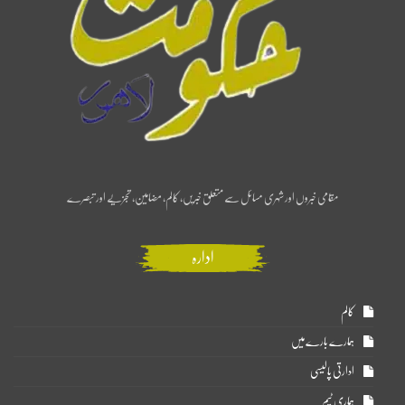
مقامی خبروں اور شہری مسائل سے متعلق خبریں، کالم، مضامین، تجزیے اور تبصرے
ادارہ
کالم
ہمارے بارے میں
ادارتی پالیسی
ہماری ٹیم