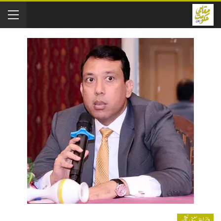
واٹر اینڈ سینی ٹیشن