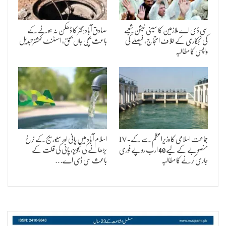
سی ڈی اے ملازمین کا سینی ٹیشن شعبے
صادق آباد: گٹر کا ڈھکن نہ ہونے کے
کی نجکاری کے خلاف احتجاج، فیصلے کی
باعث بچی جاں بحق، اسسٹنٹ کمشنر تبدیل
واپسی کا مطالبہ
جماعت اسلامی کا وزیراعظم سے کے-IV
اسلام آباد میں پانی اور سیوریج کے نرخ
منصوبے کے لیے 40 ارب روپے فوری
بڑھانے کی تجویز، پانی کی قلت کے
جاری کرنے کا مطالبہ
باعث سی ڈی اے…