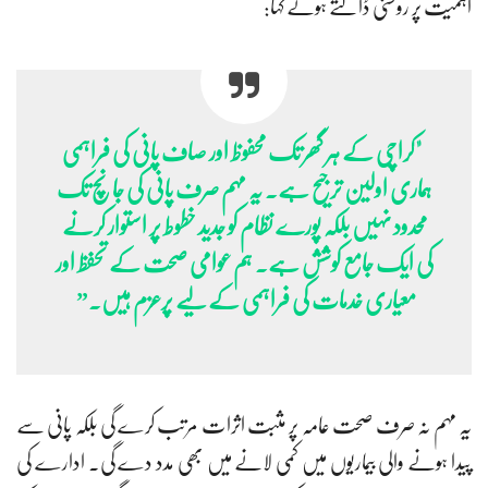
اہمیت پر روشنی ڈالتے ہوئے کہا:
"کراچی کے ہر گھر تک محفوظ اور صاف پانی کی فراہمی
ہماری اولین ترجیح ہے۔ یہ مہم صرف پانی کی جانچ تک
محدود نہیں بلکہ پورے نظام کو جدید خطوط پر استوار کرنے
کی ایک جامع کوشش ہے۔ ہم عوامی صحت کے تحفظ اور
معیاری خدمات کی فراہمی کے لیے پرعزم ہیں۔”
یہ مہم نہ صرف صحت عامہ پر مثبت اثرات مرتب کرے گی بلکہ پانی سے
پیدا ہونے والی بیماریوں میں کمی لانے میں بھی مدد دے گی۔ ادارے کی