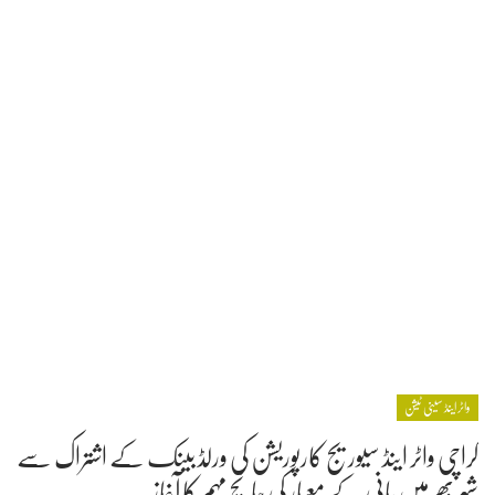
واٹر اینڈ سینی ٹیشن
کراچی واٹر اینڈ سیوریج کارپوریشن کی ورلڈ بینک کے اشتراک سے
شہر بھر میں پانی کے معیار کی جانچ مہم کا آغاز