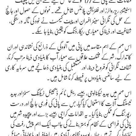
مقامات سے پانی کے 177 نمونے حاصل کیے گئے جن میں پمپنگ
اسٹیشنز، ریزروائرز اور فلٹریشن پلانٹس شامل تھے۔ نمونوں کے حصول اور جانچ
کے عمل کی نگرانی سینئر افسران اور چیف کیمسٹ نے خود کی تاکہ درستگی،
شفافیت اور ڈیٹا کی معیاری ریکارڈنگ کو یقینی بنایا جا سکے۔
اس مہم کے اہم مقاصد میں پانی میں آلودگی کے ذرائع کی نشاندہی اور ان
کا تدارک، شہر کے مختلف علاقوں سے معیارِ آب کا بنیادی ڈیٹا مرتب کرنا،
شفاف نگرانی کو فروغ دینا، اور مستقبل کی بنیادی ڈھانچے میں سرمایہ کاری
کے لیے سائنسی بنیادوں پر فیصلے کرنا شامل ہیں۔
اس مہم میں جدید ٹیکنالوجی، جیسے ریئل ٹائم ڈیجیٹل ٹریکنگ سسٹمز اور جدید
ٹیسٹنگ آلات کا استعمال کیا گیا، جس سے پانی کی فوری جانچ اور درست
رپورٹنگ کو ممکن بنایا گیا۔ یہ اقدامات کراچی جیسے بڑے اور پیچیدہ شہر میں
پانی کی فراہمی کے نظام کو بہتر بنانے کی جانب ایک اہم پیش رفت کی
نمائندگی کرتے ہیں جہاں بوسیدہ نظام، آبادی میں اضافہ اور ماحولیاتی مسائل