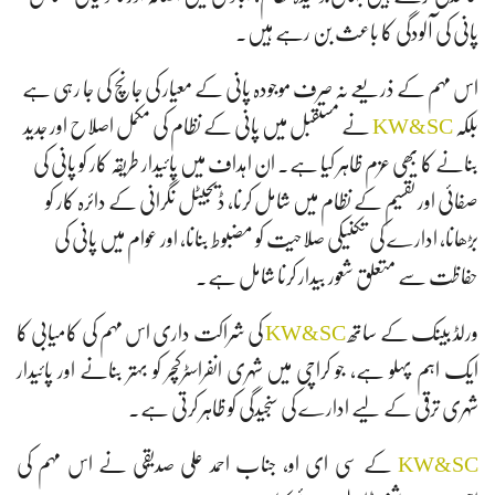
پانی کی آلودگی کا باعث بن رہے ہیں۔
اس مہم کے ذریعے نہ صرف موجودہ پانی کے معیار کی جانچ کی جا رہی ہے
بلکہ
KW&SC
نے مستقبل میں پانی کے نظام کی مکمل اصلاح اور جدید
بنانے کا بھی عزم ظاہر کیا ہے۔ ان اہداف میں پائیدار طریقہ کار کو پانی کی
صفائی اور تقسیم کے نظام میں شامل کرنا، ڈیجیٹل نگرانی کے دائرہ کار کو
بڑھانا، ادارے کی تکنیکی صلاحیت کو مضبوط بنانا، اور عوام میں پانی کی
حفاظت سے متعلق شعور بیدار کرنا شامل ہے۔
ورلڈ بینک کے ساتھ
KW&SC
کی شراکت داری اس مہم کی کامیابی کا
ایک اہم پہلو ہے، جو کراچی میں شہری انفراسٹرکچر کو بہتر بنانے اور پائیدار
شہری ترقی کے لیے ادارے کی سنجیدگی کو ظاہر کرتی ہے۔
KW&SC
کے سی ای او، جناب احمد علی صدیقی نے اس مہم کی