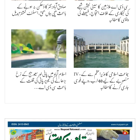
سی ڈی اے ملازمین کا سینی ٹیشن شعبے
صادق آباد: گٹر کا ڈھکن نہ ہونے کے
کی نجکاری کے خلاف احتجاج، فیصلے کی
باعث بچی جاں بحق، اسسٹنٹ کمشنر تبدیل
واپسی کا مطالبہ
جماعت اسلامی کا وزیراعظم سے کے-IV
اسلام آباد میں پانی اور سیوریج کے نرخ
منصوبے کے لیے 40 ارب روپے فوری
بڑھانے کی تجویز، پانی کی قلت کے
جاری کرنے کا مطالبہ
باعث سی ڈی اے…