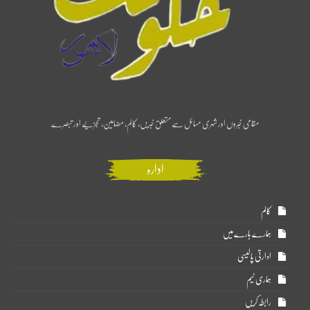
مقامی خبروں اور شہری مسائل سے متعلق خبریں، کالم، مضامین، تجزیے اور تبصرے
ادارہ
کالم
ہمارے بارے میں
ادارتی پالیسی
ہماری ٹیم
رابطہ کریں