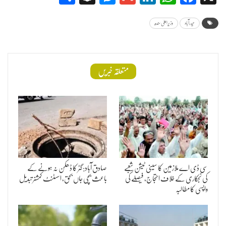
حیدرآباد
وزیراعلیٰ سندھ
متعلقہ خبریں
سی ڈی اے ملازمین کا سینی ٹیشن شعبے
صادق آباد: گٹر کا ڈھکن نہ ہونے کے
کی نجکاری کے خلاف احتجاج، فیصلے کی
باعث بچی جاں بحق، اسسٹنٹ کمشنر تبدیل
واپسی کا مطالبہ