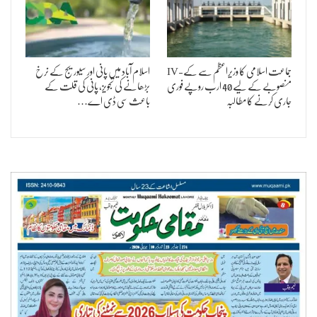
جماعت اسلامی کا وزیراعظم سے کے-IV
اسلام آباد میں پانی اور سیوریج کے نرخ
منصوبے کے لیے 40 ارب روپے فوری
بڑھانے کی تجویز، پانی کی قلت کے
جاری کرنے کا مطالبہ
باعث سی ڈی اے…