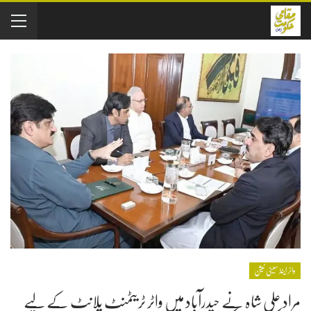
واٹر اینڈ سینی ٹیشن
مراد علی شاہ نے حیدرآباد میں واٹر ٹریٹمنٹ پلانٹ کے لیے