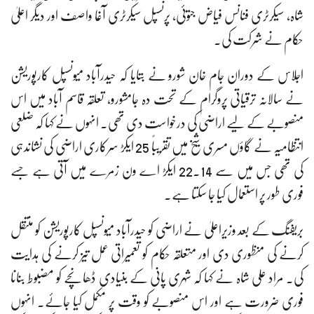
شاہ، سیکرٹری فنانس فیاض جتوئی، پرنسپل سیکرٹری آغا واصف اور دیگر اعلیٰ
حکام نے شرکت کی۔
اجلاس کے دوران جام خان شورو نے بتایا کہ حیدرآباد میونسپل کارپوریشن
نے سالانہ ترقیاتی پروگرام کے تحت دہ جامشورو، تعلقہ قاسم آباد میں اس
منصوبے کے لیے اراضی کی درخواست دی تھی۔ انہوں نے کہا کہ ضلعی
انتظامیہ نے گاؤں مسری شیخ میں تقریباً 25 ایکڑ سرکاری اراضی کی نشاندہی
کی تھی جس میں سے 22.14 ایکڑ اے ون زمرے میں آتی ہے جسے
فوری طور پر استعمال کیا جا سکتا ہے۔
بریفنگ کے بعد وزیراعلیٰ نے اراضی کو حیدرآباد میونسپل کارپوریشن کو منتقل
کرنے کی منظوری دی اور متعلقہ حکام کو تعمیراتی عمل تیز کرنے کی ہدایت
کی۔ مراد علی شاہ نے کہا کہ شہری پانی کے بنیادی ڈھانچے کو مضبوط بنانا
فوری ضرورت ہے اور اس منصوبے کو وقت پر مکمل کیا جائے۔ انہوں