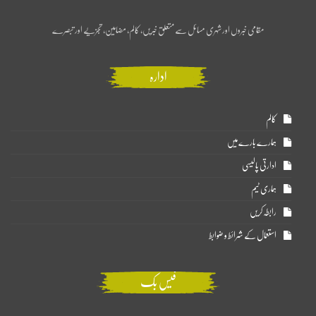
مقامی خبروں اور شہری مسائل سے متعلق خبریں، کالم، مضامین، تجزیے اور تبصرے
ادارہ
کالم
ہمارے بارے میں
ادارتی پالیسی
ہماری ٹیم
رابطہ کریں
استعمال کے شرائط و ضوابط
فیس بک