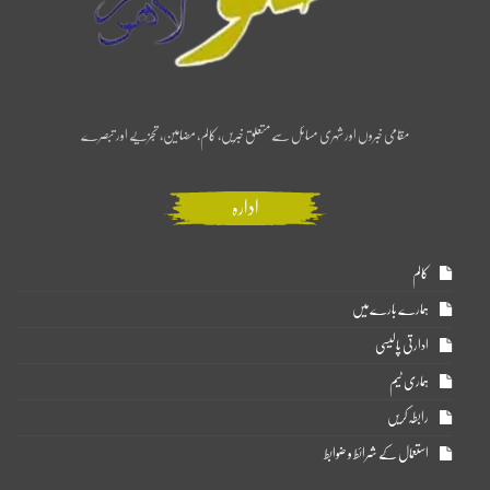
مقامی خبروں اور شہری مسائل سے متعلق خبریں، کالم، مضامین، تجزیے اور تبصرے
ادارہ
کالم
ہمارے بارے میں
ادارتی پالیسی
ہماری ٹیم
رابطہ کریں
استعمال کے شرائط و ضوابط