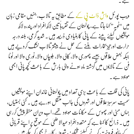
ہے۔
ویب پورٹل
واش ڈاٹ پی کے
کے مطابق یہ تالاب، جنہیں مقامی زبان
میں “ٹوبہ” کہا جاتا ہے، چولستان کے تقریباً تین لاکھ افراد اور پندرہ لاکھ
مویشیوں کیلئے پینے کے پانی کا بنیادی ذریعہ ہیں۔ شدید گرمی، بلند درجہ
حرارت اور تیز بخارات بننے کے عمل نے بیشتر تالاب خشک کردیے ہیں
جبکہ بعض علاقوں جیسے چھوری والا، کالی والا، بلوچاں والا، نوری والا اور ٹوٹا
فن کے تالابوں میں گزشتہ ماہ ہونے والی بارش کے باعث کچھ پانی ابھی
موجود ہے۔
پانی کی قلت کے باعث بڑی تعداد میں چولستانی خاندان اپنے مویشیوں
سمیت سرسبز علاقوں اور شہروں کی جانب منتقل ہورہے ہیں۔ کئی بستیاں،
جہاں مٹی اور پھوس کے مکانات موجود تھے، اب ویران منظر پیش کررہی
ہیں۔ ذرائع کا کہنا ہے کہ متعدد افراد عیدالاضحیٰ کے موقع پر اپنے قربانی
کے جانور فروخت کرنے کیلئے مختلف شہروں کا رخ بھی کرچکے ہیں۔