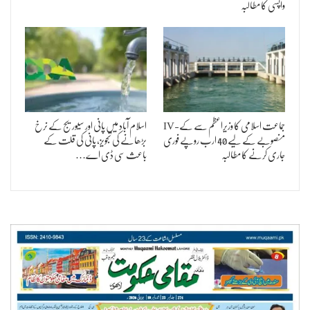
واپسی کا مطالبہ
جماعت اسلامی کا وزیراعظم سے کے-IV
اسلام آباد میں پانی اور سیوریج کے نرخ
منصوبے کے لیے 40 ارب روپے فوری
بڑھانے کی تجویز، پانی کی قلت کے
جاری کرنے کا مطالبہ
باعث سی ڈی اے…