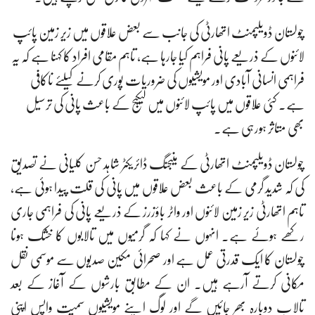
چولستان ڈویلپمنٹ اتھارٹی کی جانب سے بعض علاقوں میں زیر زمین پائپ
لائنوں کے ذریعے پانی فراہم کیا جارہا ہے، تاہم مقامی افراد کا کہنا ہے کہ یہ
فراہمی انسانی آبادی اور مویشیوں کی ضروریات پوری کرنے کیلئے ناکافی
ہے۔ کئی علاقوں میں پائپ لائنوں میں لیکیج کے باعث پانی کی ترسیل
بھی متاثر ہورہی ہے۔
چولستان ڈویلپمنٹ اتھارٹی کے منیجنگ ڈائریکٹر شاہد حسن کلیانی نے تصدیق
کی کہ شدید گرمی کے باعث بعض علاقوں میں پانی کی قلت پیدا ہوئی ہے،
تاہم اتھارٹی زیر زمین لائنوں اور واٹر باؤزرز کے ذریعے پانی کی فراہمی جاری
رکھے ہوئے ہے۔ انہوں نے کہا کہ گرمیوں میں تالابوں کا خشک ہونا
چولستان کا ایک قدرتی عمل ہے اور صحرائی مکین صدیوں سے موسمی نقل
مکانی کرتے آرہے ہیں۔ ان کے مطابق بارشوں کے آغاز کے بعد
تالاب دوبارہ بھر جائیں گے اور لوگ اپنے مویشیوں سمیت واپس اپنی