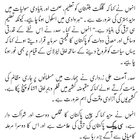
انہوں نے کہا کہ گلگت بلتستان کو تعلیم، صحت اور بنیادی سہولیات میں
مزید بہتری کی ضرورت ہے۔ “ہر وادی میں اسکول ہونا چاہیے، کیونکہ تعلیم
ہی ترقی کی بنیاد ہے،” انہوں نے کہا۔ صدر نے اس خطے کے قدرتی
وسائل اور معدنی دولت کو پاکستان کا قیمتی سرمایہ قرار دیتے ہوئے کہا کہ
یہاں سیاحت کو فروغ دینے کے ساتھ اپنی ایئرلائن کے قیام پر بھی غور ہونا
چاہیے۔
صدر آصف علی زرداری نے بھارت میں مسلمانوں پر جاری مظالم کی
مذمت کرتے ہوئے کہا کہ مقبوضہ کشمیر میں ظلم و جبر اپنی انتہا کو پہنچ چکا ہے،
کشمیریوں کی آزادی وقت کی اہم ضرورت ہے۔
انہوں نے مزید کہا کہ چین پاکستان کا مخلص دوست اور شراکت دار
ہے،
سی پیک
پاکستان کی ترقی کی علامت ہے اور اس کا دوسرا مرحلہ
کامیابی سے آگے بڑھ رہا ہے۔