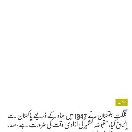
زراعت
گلگت بلتستان نے 1947 میں جہاد کے ذریعے پاکستان سے
الحاق کیا، مقبوضہ کشمیر کی آزادی وقت کی ضرورت ہے: صدر