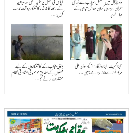
لوئر چترال میں مسلسل سیلاب سے زرعی
کپاس کی فصل پر سفید مکھی اور سبز تیلہ
بحران، ہزاروں کسان معاشی تباہی کے
کے حملے کا خدشہ، کاشتکار بروقت تدارک
دہانے پر
کریں:…
"اپنا کھیت، اپنا روزگار” اسکیم: وزیراعلیٰ
جنوبی پنجاب کے کاشتکاروں کے لیے
مریم نواز نے 30 ہزار بے زمین…
فصلوں کے مطابق موسمیاتی مشاورتی نظام
متعارف کرانے کا…