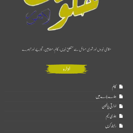
مقامی خبروں اور شہری مسائل سے متعلق خبریں، کالم، مضامین، تجزیے اور تبصرے
ادارہ
کالم
ہمارے بارے میں
ادارتی پالیسی
ہماری ٹیم
رابطہ کریں