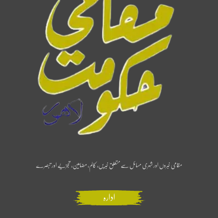
مقامی خبروں اور شہری مسائل سے متعلق خبریں، کالم، مضامین، تجزیے اور تبصرے
ادارہ