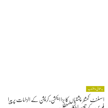
بدعنوانی و احتساب
اسسٹنٹ کمشنر چشتیاں کا بڑا ایکشن، کرپشن کے الزامات پر پیرا
فورس کے تین اہلکار معطل