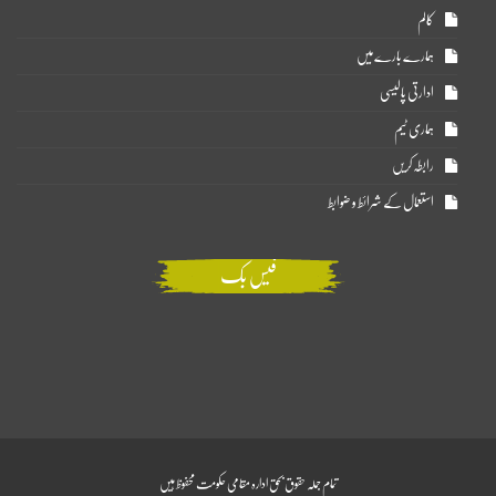
کالم
ہمارے بارے میں
ادارتی پالیسی
ہماری ٹیم
رابطہ کریں
استعمال کے شرائط و ضوابط
فیس بک
تمام جملہ حقوق بحق ادارہ مقامی حکومت محفوظ ہیں