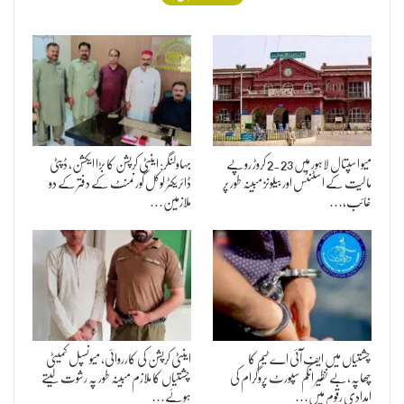
میو اسپتال لاہور میں 2.23 کروڑ روپے
بہاولنگر: اینٹی کرپشن کا بڑا ایکشن، ڈپٹی
مالیت کے اسٹنٹس اور بیلونز مبینہ طور پر
ڈائریکٹر لوکل گورنمنٹ کے دفتر کے دو
غائب،…
ملازمین…
چشتیاں میں ایف آئی اے ٹیم کا
اینٹی کرپشن کی کارروائی، میونسپل کمیٹی
چھاپہ،بے نظیر انکم سپورٹ پروگرام کی
چشتیاں کا ملازم مبینہ طور پہ رشوت لیتے
امدادی رقوم میں…
ہوئے…