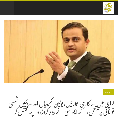
ترقیات
کراچی میں سرکاری عمارتیں، یونین کمیٹیاں اور سڑکیں شمسی
توانائی پر منتقل، کے ایم سی نے 75 کروڑ روپے مختص کر