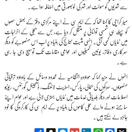
سے شہریوں کو سہولت اور شہر کی خوبصورتی میں اضافہ ہوا ہے۔
میئر کراچی کا کہنا تھا کہ کے ایم سی نے اپنے مرکزی دفتر کے بعض حصوں
کو پہلے ہی شمسی توانائی پر منتقل کر دیا ہے، جس سے بجلی کے اخراجات
میں نمایاں کمی آئی۔ انہی مثبت نتائج کی بنیاد پر اب اس منصوبے کو دیگر
سرکاری دفاتر، یونین کمیٹیوں اور عوامی مقامات تک توسیع دی جا رہی
ہے۔
انہوں نے مزید کہا کہ موجودہ انتظامیہ نے محدود وسائل کے باوجود ترقیاتی
منصوبوں، سڑکوں کی بحالی، پارکس، اسٹریٹ لائٹنگ، ڈیجیٹل گورننس، ریونیو
اصلاحات اور دیگر بلدیاتی خدمات میں نمایاں بہتری لائی ہے اور عوام اپنے
سامنے ہونے والے عملی کاموں کی بنیاد پر کے ایم سی کی کارکردگی کا خود
جائزہ لے سکتے ہیں۔