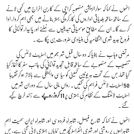
انہوں نے کہا کہ سولرائزیشن منصوبہ کراچی کے کاربن اخراج میں کمی لانے
کے ساتھ ساتھ بلدیاتی اداروں کی کارکردگی بہتر بنانے میں بھی اہم کردار ادا
کرے گا۔ ان کے مطابق موسمیاتی تبدیلیوں سے نمٹنے اور پائیدار توانائی کا
فروغ جدید شہری انتظامیہ کی بنیادی ضرورت بن چکا ہے۔
مرتضیٰ وہاب نے بتایا کہ دو سال قبل شہر بھر میں اسٹریٹ لائٹس کی
تنصیب کے منصوبے کے ساتھ قابلِ تجدید توانائی کی جانب سفر کا آغاز کیا
گیا تھا، جس کے تحت ہر یونین کمیٹی کو سیاسی وابستگی سے بالاتر ہو کر تقریباً
50 اسٹریٹ لائٹس فراہم کی گئیں۔ رواں مالی سال کے دوران شہر میں
اسٹریٹ لائٹنگ کے نظام کی بہتری پر
11 کروڑ روپے
سے زائد خرچ کیے
گئے۔
انہوں نے کہا کہ شارع فیصل، شاہراہ فردوسی اور شاہراہ ایران سمیت اہم
شاہراہوں پر روشنی اور شہری انفراسٹرکچر میں نمایاں بہتری لائی گئی ہے، جس