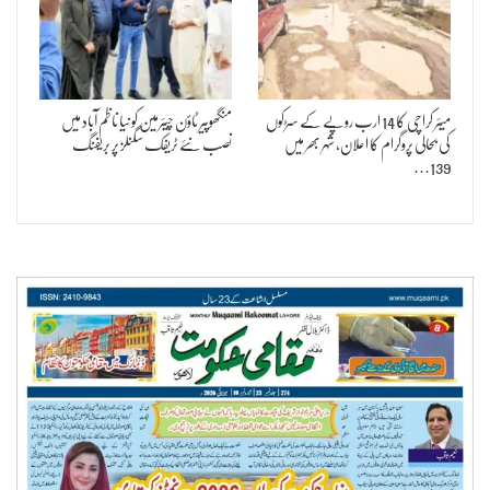
میئر کراچی کا 14 ارب روپے کے سڑکوں
منگھوپیر ٹاؤن چیئرمین کو نیا ناظم آباد میں
کی بحالی پروگرام کا اعلان، شہر بھر میں
نصب نئے ٹریفک سگنلز پر بریفنگ
139…