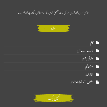
مقامی خبروں اور شہری مسائل سے متعلق خبریں، کالم، مضامین، تجزیے اور تبصرے
ادارہ
کالم
ہمارے بارے میں
ادارتی پالیسی
ہماری ٹیم
رابطہ کریں
استعمال کے شرائط و ضوابط
فیس بک