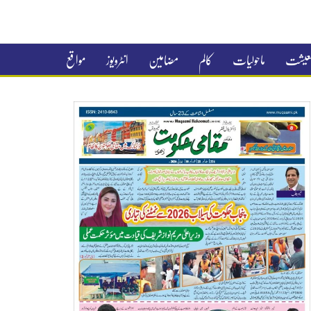
 معیشت
ماحولیات
کالم
مضامین
انٹرویوز
مواقع