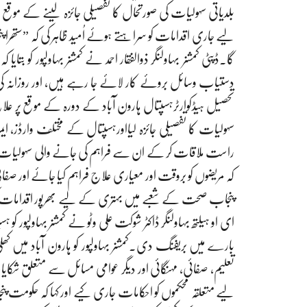
بلدیاتی سہولیات کی صورتحال کا تفصیلی جائزہ لینے کے موق
لیے جاری اقدامات کو سراہتے ہوئے اُمید ظاہر کی کہ ”ستھرا
گا۔ڈپٹی کمشنر بہاولنگر ذوالفقار احمد نے کمشنر بہاولپور کو بت
دستیاب وسائل بروئے کار لائے جا رہے ہیں، اور روزانہ کی بنی
تحصیل ہیڈکوارٹرہسپتال ہارون آباد کے دورہ کے موقع پر علاج
سہولیات کا تفصیلی جائزہ لیااورہسپتال کے مختلف وارڈز، ایمرجن
راست ملاقات کر کے ان سے فراہم کی جانے والی سہولیات ک
کہ مریضوں کو بروقت اور معیاری علاج فراہم کیا جائے اور صفائی
پنجاب صحت کے شعبے میں بہتری کے لیے بھرپور اقدامات کر رہ
ای او ہیلتھ بہاولنگر ڈاکٹر شوکت علی وٹو نے کمشنر بہاولپور 
بارے میں بریفنگ دی۔کمشنر بہاولپور کو ہارون آباد میں 
تعلیم، صفائی، مہنگائی اور دیگر عوامی مسائل سے متعلق ش
لیے متعلقہ محکموں کو احکامات جاری کیے اور کہا کہ حکومت 