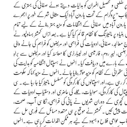
ع پر ضلعی و تحصیل افسران کو ہدایات دیتے ہوئے صفائی کی بہتری کے
 پنجاب” پروگرام کے تحت ہارون آباد ایک مثالی شہر کے طور پر ابھرے
ایا کہ ہارون آباد میں صفائی کے انتظامات کو مزید بہتر بنانے کے لیے تمام
اد پر مانیٹرنگ کا نظام قائم کیا گیا ہے۔بعد ازاں کمشنر بہاولپور نے
 معالجہ، صفائی، ادویات کی فراہمی اور مریضوں کو فراہم کی جانے والی
سی، لیبر روم، فارمیسی اور لیبارٹری کا معائنہ کیا اور مریضوں سے براہِ
ے بارے میں دریافت کیا۔ انہوں نے ہسپتال انتظامیہ کو ہدایت کی
 ستھرائی کے نظام کو مزید مؤثر بنایا جائے۔انہوں نے مزید کہا کہ حکومت
ی ہے، اور ہسپتالوں کی کارکردگی کو مسلسل مانیٹر کیا جا رہا ہے۔سی
کو ہسپتال کی کارکردگی، سہولیات، عملے کی حاضری اور دستیاب ادویات کے
کھلی کچہری کے دوران شہریوں نے پانی کی فراہمی، نکاسی آب، صحت،
کایات پیش کیں۔ کمشنر نے موقع پر ہی متعدد مسائل کے فوری حل کے
پنجاب عوامی فلاح و بہبود کے لیے ہر ممکن اقدامات کر رہی ہے۔انہوں