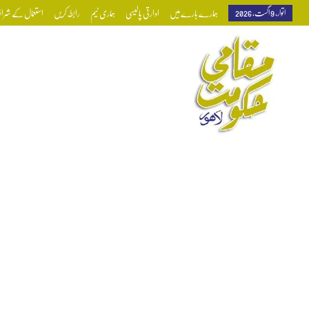
اتوار, 9 اگست, 2026
ہمارے بارے میں
ادارتی پالیسی
ہماری ٹیم
رابطہ کریں
استعمال کے شرائط