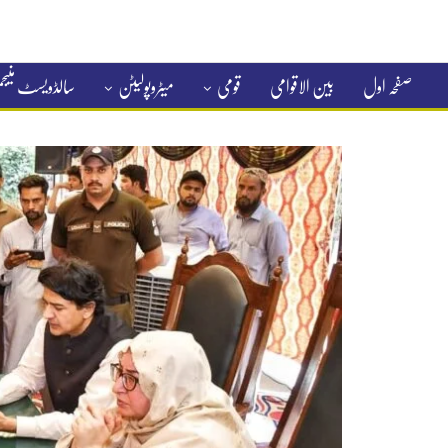
صفحہ اول
بین الاقوامی
قومی
میٹروپولیٹن
سالڈویسٹ منی
کلاسیفائیڈ