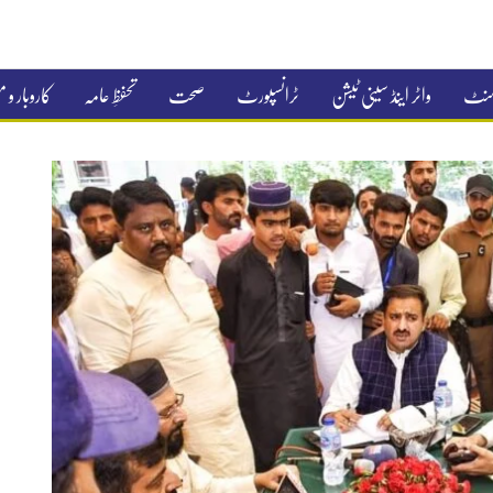
جمنٹ
واٹر اینڈ سینی ٹیشن
ٹرانسپورٹ
صحت
تحفظِ عامہ
کاروبار و