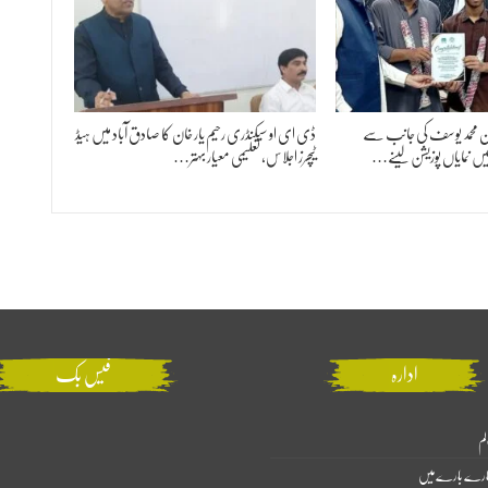
ٹاؤن محمد یوسف کی جانب سے
ڈی ای او سیکنڈری رحیم یار خان کا صادق آباد میں ہیڈ
یں نمایاں پوزیشن لینے…
ٹیچرز اجلاس، تعلیمی معیار بہتر…
ادارہ
فیس بک
لم
ارے بارے میں