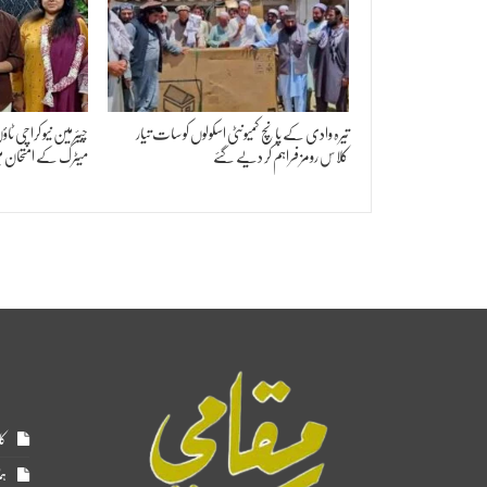
تیرہ وادی کے پانچ کمیونٹی اسکولوں کو سات تیار
چیئرمین نیو کراچی 
کلاس رومز فراہم کر دیے گئے
میٹرک کے امتحان م
کا
ہم