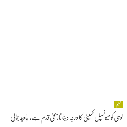
تعلیم
لوہی کو میونسپل کمیٹی کا درجہ دینا تاریخی قدم ہے: جاوید جمالی