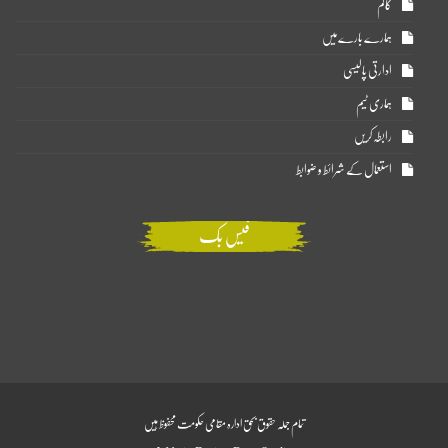
کالم
ہمارے بارے میں
ادارتی پالیسی
ہماری ٹیم
رابطہ کریں
استعمال کے شرائط و ضوابط
فیس بک
تمام جملہ حقوق بحق ادارہ مقامی حکومت محفوظ ہیں