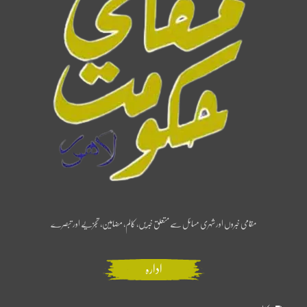
مقامی خبروں اور شہری مسائل سے متعلق خبریں، کالم، مضامین، تجزیے اور تبصرے
ادارہ