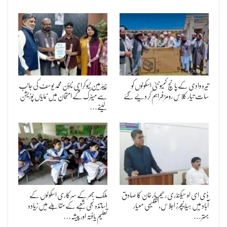
تیرہ وادی کے پانچ کمیونٹی اسکولوں کو
چیئرمین نیو کراچی ٹاؤن محمد یوسف کی جانب
سات تیار کلاس رومز فراہم کر دیے گئے
سے میٹرک کے امتحان میں نمایاں پوزیشن
لینے…
ڈی ای او سیکنڈری رحیم یار خان کا صادق
ملک بھر کے سرکاری اسکولوں کے
آباد میں ہیڈ ٹیچرز اجلاس، تعلیمی معیار
اساتذہ نجی شعبے کے مقابلے میں زیادہ
بہتر…
تعلیم یافتہ اور پیشہ…