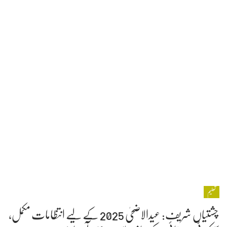
تعلیم
چشتیاں شریف: عیدالاضحیٰ 2025 کے لیے انتظامات مکمل،