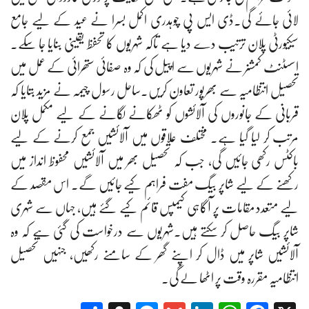
لائی جائے گی۔ڈی ایس پی چوہدری اکمل بسرا نے عید کے لیے جامع
سیکیورٹی پلان ترتیب دے دیا ہے تاکہ شہریوں کا تحفظ یقینی بنایا جا سکے۔
اسسٹنٹ کمشنر نے شہریوں سے اپیل کی کہ وہ صفائی ستھرائی کے عمل میں
تحصیل انتظامیہ سے بھرپور تعاون کریں۔ساحل رسول چیمہ نے مزید بتایا کہ
قربانی کے جانوروں کی آلائشوں کو ٹھکانے لگانے کے لیے مکمل پلان
مرتب کر لیا گیا ہے۔ مختلف علاقوں میں آلائشیں جمع کرنے کے لیے
باکٹس رکھی جائیں گی، جب کہ تحصیل بھر میں آلائشیں محفوظ انداز میں
رکھنے کے لیے شاپر بیگ مفت فراہم کیے جائیں گے۔ اس مقصد کے
لیے متعدد مقامات پر آگاہی کیمپس قائم کیے گئے ہیں، جہاں سے شہری
شاپر بیگ حاصل کر سکتے ہیں۔شہریوں سے درخواست کی گئی ہے کہ وہ
آلائشیں شاپر میں ڈال کر اپنے گھر کے سامنے رکھیں، جنہیں تحصیل
انتظامیہ مقررہ وقت پر اٹھا لے گی۔