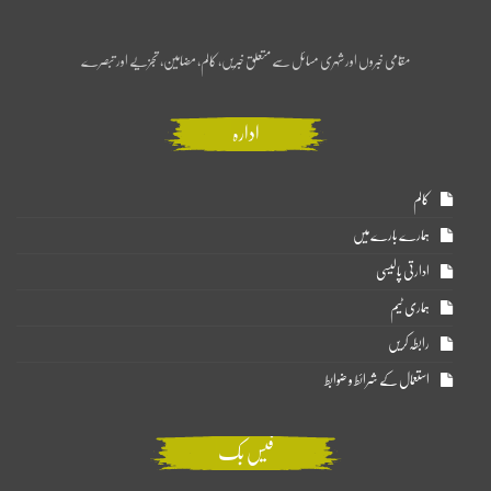
مقامی خبروں اور شہری مسائل سے متعلق خبریں، کالم، مضامین، تجزیے اور تبصرے
ادارہ
کالم
ہمارے بارے میں
ادارتی پالیسی
ہماری ٹیم
رابطہ کریں
استعمال کے شرائط و ضوابط
فیس بک