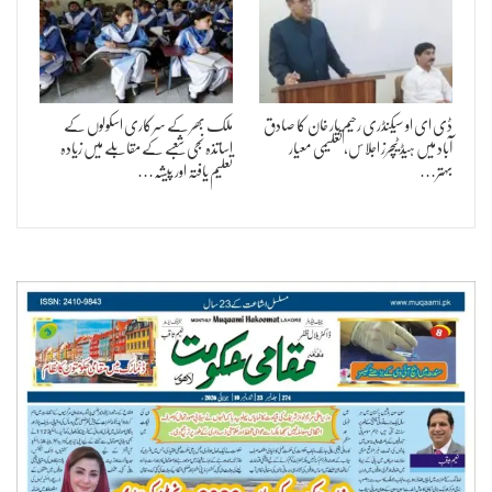
ڈی ای او سیکنڈری رحیم یار خان کا صادق
ملک بھر کے سرکاری اسکولوں کے
آباد میں ہیڈ ٹیچرز اجلاس، تعلیمی معیار
اساتذہ نجی شعبے کے مقابلے میں زیادہ
بہتر…
تعلیم یافتہ اور پیشہ…