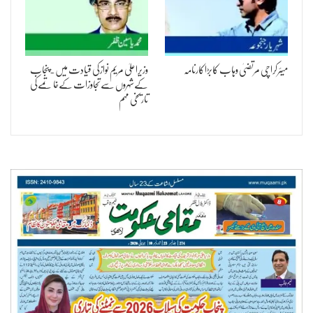
میئرکراچی مرتضیٰ وہاب کابڑاکارنامہ
وزیراعلیٰ مریم نوازکی قیادت میں۔پنجاب
کےشہروں سےتجاوزات کےخاتمےکی
تاریخی مہم