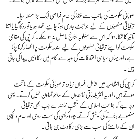
صوبائی حکومت کی جانب سے فنڈز کی عدم فراہمی ایک بڑا مسئلہ رہا۔
ترقیاتی منصوبوں کے لیے جو بجٹ جاری ہونا چاہیے تھا، وہ یا تو روکا گیا یا اتنا
تاخیر کا شکار ہوا کہ اس سے مطلوبہ نتائج حاصل نہ ہو سکے۔ کراچی کی مقامی
حکومت کو اپنے ترقیاتی منصوبوں کے لیے سندھ حکومت پر انحصار کرنا پڑتا
ہے، اور یہاں سیاسی اختلافات کی وجہ سے کام میں رکاوٹیں پیدا کی جاتی
ہیں۔
کراچی کی انتظامیہ میں شامل افسران زیادہ تر صوبائی حکومت کے ماتحت
ہوتے ہیں، اور یہ اکثر بلدیاتی نمائندوں کے ساتھ تعاون نہیں کرتے۔ یہی
وجہ ہے کہ جماعت اسلامی کے منتخب نمائندے جب بھی ترقیاتی
منصوبے بنانے کی کوشش کرتے، بیوروکریسی کی سست روی اور عدم دلچسپی
ان کے راستے کی سب سے بڑی رکاوٹ بن جاتی۔