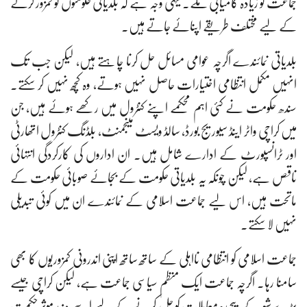
جماعت کو زیادہ کامیابی ملے۔ یہی وجہ ہے کہ بلدیاتی حکومتوں کو کمزور کرنے
کے لیے مختلف طریقے اپنائے جاتے ہیں۔
بلدیاتی نمائندے اگرچہ عوامی مسائل حل کرنا چاہتے ہیں، لیکن جب تک
انہیں مکمل انتظامی اختیارات حاصل نہیں ہوتے، وہ کچھ نہیں کر سکتے۔
سندھ حکومت نے کئی اہم محکمے اپنے کنٹرول میں رکھے ہوئے ہیں، جن
میں کراچی واٹر اینڈ سیوریج بورڈ، سالڈ ویسٹ مینجمنٹ، بلڈنگ کنٹرول اتھارٹی
اور ٹرانسپورٹ کے ادارے شامل ہیں۔ ان اداروں کی کارکردگی انتہائی
ناقص ہے، لیکن چونکہ یہ بلدیاتی حکومت کے بجائے صوبائی حکومت کے
ماتحت ہیں، اس لیے جماعت اسلامی کے نمائندے ان میں کوئی تبدیلی
نہیں لا سکتے۔
جماعت اسلامی کو انتظامی نااہلی کے ساتھ ساتھ اپنی اندرونی کمزوریوں کا بھی
سامنا رہا۔ اگرچہ جماعت ایک منظم سیاسی جماعت ہے، لیکن کراچی جیسے
بڑے شہر کے پیچیدہ معاملات کو حل کرنے کے لیے اسے مزید موثر حکمت