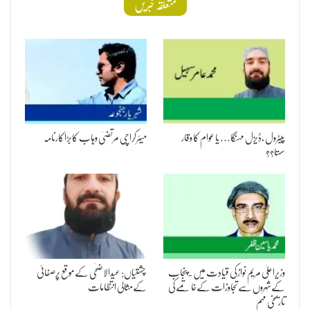
متعلقہ خبریں
پیٹرول ،ڈیزل مہنگا… یا عوام کا وقار
میئرکراچی مرتضیٰ وہاب کابڑاکارنامہ
سستا؟؟
وزیراعلیٰ مریم نوازکی قیادت میں۔پنجاب
چشتیاں: عیدالاضحٰی کےموقع پرصفائی
کےشہروں سےتجاوزات کےخاتمےکی
کےمثالی انتظامات
تاریخی مہم