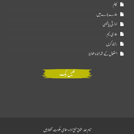
کالم
ہمارے بارے میں
ادارتی پالیسی
ہماری ٹیم
رابطہ کریں
استعمال کے شرائط و ضوابط
فیس بک
تمام جملہ حقوق بحق ادارہ مقامی حکومت محفوظ ہیں