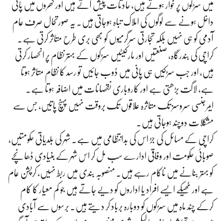
میں سڑکوں پر خوار ہوتے ہیں، حادثات پیش آتے ہیں اور گھروں میں پانی
داخل ہونے سے لوگوں کی املاک تباہ ہوجاتی ہیں۔ یہ صورتحال صرف عام
آدمی کو ہی نہیں بلکہ تجارتی سرگرمیوں کو بھی بری طرح متاثر کرتی ہے۔
کراچی کی بندرگاہ، صنعتیں اور مارکیٹیں سڑکوں کے بہتر نظام پر انحصار کرتی
ہیں، اور جب سڑکیں ہی پانی میں ڈوب جائیں تو رسد کا نظام متاثر ہوتا
ہے، لاگت بڑھتی ہے اور کاروباری نقصانات میں اضافہ ہوتا ہے۔
ایمرجنسی سروسز تک متاثرہ علاقوں تک بروقت نہیں پہنچ پاتیں، جس سے
مشکلات دوچند ہوجاتی ہیں۔
کراچی کے مسائل کی جڑ اس کی بدانتظامی میں ہے۔ شہر کی بلدیاتی حکومتیں،
صوبائی حکومت اور وفاقی ادارے سب مل کر اس شہر کے بنیادی ڈھانچے
کو بہتر بنانے میں ناکام رہے ہیں۔ منصوبہ بندی میں ربط نہیں، کرپشن عام
ہے اور ٹھیکے ایسے افراد یا اداروں کو دیے جاتے ہیں جو کم معیار کا کام
کرکے چند ماہ میں سڑکوں کو دوبارہ برباد کر دیتے ہیں۔ برسوں سے آبادی