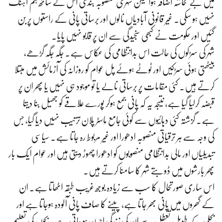
میں بے تحاشہ اضافہ ہوا لیکن شہری منصوبہ بندی اس کے ساتھ ہم آہنگ
نہیں ہو سکی۔ غیر قانونی آبادیاں نالوں اور برساتی پانی کے راستوں پر بن
گئیں اور حکومت نے کبھی سنجیدگی سے ان پر قابو نہیں پایا۔
شہر کی سڑکوں کی حالت اس بدانتظامی کی عکاس ہے۔ جگہ جگہ گڑھے،
بیٹھتی ہوئی سڑکیں اور ٹوٹے ہوئے پل عوام کو روزانہ کی آزمائش میں مبتلا
کرتے ہیں۔ کئی مقامات پر برساتی نالے یا تو موجود ہی نہیں یا پھر ان پر
قبضہ کرلیا گیا ہے، نتیجہ یہ کہ پانی جمع ہوکر پورے علاقے کو جھیل بنا دیتا
ہے۔ گزشتہ کئی دہائیوں سے کوئی جامع ماسٹر پلان ترتیب نہیں دیا گیا، جس
کی وجہ سے ہر ترقیاتی منصوبہ ادھورا اور غیر مربوط رہ جاتا ہے۔ سیاسی
تبدیلیاں اور مالی بدانتظامی منصوبوں کو ادھورا چھوڑ دیتی ہیں اور عوام ایک بار
پھر بارشوں میں ڈوبتے شہر کا سامنا کرتے ہیں۔
اس ساری صورتحال کا سب سے زیادہ بوجھ غریب طبقہ اٹھاتا ہے۔ ان
کے گھروں میں پانی بھر جاتا ہے، پینے کا صاف پانی آلودہ ہوجاتا ہے اور
بجلی کے طویل تعطل سے ان کی زندگی اجیرن ہو جاتی ہے۔ بچوں کی تعلیم