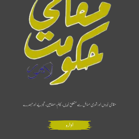
مقامی خبروں اور شہری مسائل سے متعلق خبریں، کالم، مضامین، تجزیے اور تبصرے
ادارہ