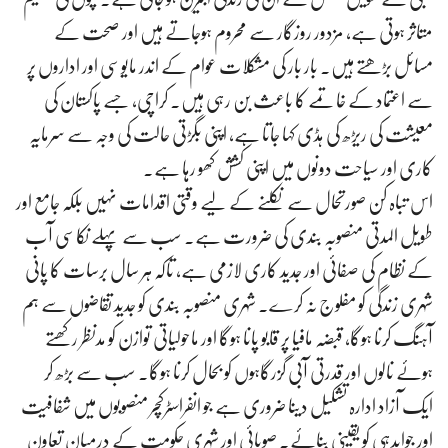
متاثر ہوتی ہے، مزدور روزگار سے محروم ہوجاتے ہیں اور صحت کے
مسائل بڑھتے ہیں۔ بار بار کی مشکلات عوام کے اندر مایوسی اور اداروں پر
سے اعتماد کے خاتمے کا باعث بن رہی ہیں۔ کراچی، جسے پاکستان کی
معیشت کی ریڑھ کی ہڈی کہا جاتا ہے، اپنی بگڑتی حالت کی وجہ سے سرمایہ
کاری اور سیاحت دونوں میں اپنی کشش کھو رہا ہے۔
اس تباہ کن صورتحال سے نکلنے کے لیے وقتی اقدامات نہیں بلکہ جامع اور
طویل المدتی منصوبہ بندی کی ضرورت ہے۔ سب سے پہلے نکاسی آب
کے نظام کی صفائی اور جدید کاری لازمی ہے، تاکہ ہر سال برسات کا پانی
شہری زندگی کو مفلوج نہ کرے۔ شہری منصوبہ بندی کو جدید تقاضوں سے ہم
آہنگ کرنا ہوگا، قبضہ مافیا پر قابو پانا ہوگا اور ماحولیاتی توازن کو مدنظر رکھتے
ہوئے نالوں اور قدرتی آبی گزرگاہوں کو بحال کرنا ہوگا۔ سب سے بڑھ کر
ایک آزاد ادارہ تشکیل دینا ضروری ہے جو انفراسٹرکچر منصوبوں میں شفافیت
اور جوابدہی کو یقینی بنائے۔ صوبائی اور شہری حکومت کے درمیان تعاون