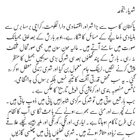
شہریار جنجوعہ
پاکستان کا سب سے بڑا شہر اور اقتصادی دارالحکومت، کراچی برسہا برس سے
بنیادی ڈھانچے کے مسائل کا شکار ہے، جو ہر بارش کے بعد اپنی بھیانک
صورت میں سامنے آتے ہیں۔ حالیہ مون سون میں بھی صورتحال مختلف
نہ رہی۔ بارش کے چند گھنٹوں بعد ہی شہر کی بڑی سڑکیں جھیل کا منظر
پیش کرنے لگیں، ٹریفک جام معمول بن گیا اور شہری زندگی معطل ہو کر رہ
گئی۔ یہ سب محض قدرتی آفت کا نتیجہ نہیں بلکہ برسوں کی بدانتظامی،
ناقص منصوبہ بندی اور کرپشن کی طویل تاریخ کا عکس ہے۔
جب بارشیں ہوتی ہیں تو شہر کی مرکزی شاہراہیں پانی میں ڈوب جاتی ہیں۔
نالے کچرے اور مٹی سے بھرے ہونے کے باعث نکاسی آب کا نظام
بری طرح ناکام ہوجاتا ہے۔ لیاری، اورنگی، کورنگی اور ملیر جیسے نچلے علاقے
سب سے زیادہ متاثر ہوتے ہیں۔ شہری گھنٹوں پانی میں پھنسی گاڑیوں