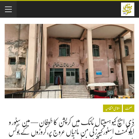
صحت
مقامی انتظامیہ
ڈی ایچ کیو ہسپتال ٹانک میں کرپشن کا طوفان — مین سٹور و
ایکوکمنٹ اسٹور کیپرز کی من مانیاں عروج پر، کروڑوں کے بوگس