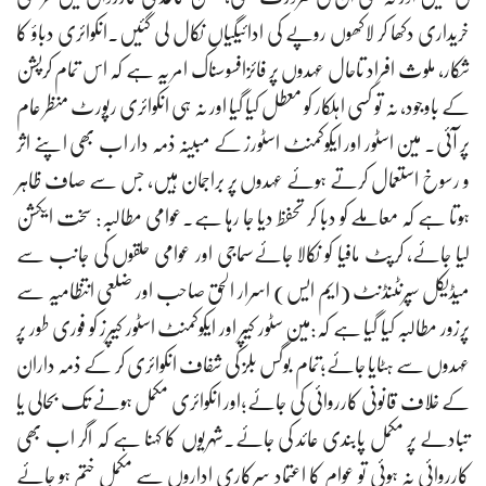
خریداری دکھا کر لاکھوں روپے کی ادائیگیاں نکال لی گئیں۔انکوائری دباؤ کا
شکار، ملوث افراد تاحال عہدوں پر فائزافسوسناک امر یہ ہے کہ اس تمام کرپشن
کے باوجود، نہ تو کسی اہلکار کو معطل کیا گیا اور نہ ہی انکوائری رپورٹ منظر عام
پر آئی۔ مین اسٹور اور ایکوکمنٹ اسٹورز کے مبینہ ذمہ دار اب بھی اپنے اثر
و رسوخ استعمال کرتے ہوئے عہدوں پر براجمان ہیں، جس سے صاف ظاہر
ہوتا ہے کہ معاملے کو دبا کر تحفظ دیا جا رہا ہے۔عوامی مطالبہ: سخت ایکشن
لیا جائے، کرپٹ مافیا کو نکالا جائےسماجی اور عوامی حلقوں کی جانب سے
میڈیکل سپرنٹنڈنٹ (ایم ایس) اسرار الحق صاحب اور ضلعی انتظامیہ سے
پرزور مطالبہ کیا گیا ہے کہ:مین سٹور کیپر اور ایکوکمنٹ اسٹور کیپرز کو فوری طور پر
عہدوں سے ہٹایا جائے؛تمام بوگس بلز کی شفاف انکوائری کر کے ذمہ داران
کے خلاف قانونی کارروائی کی جائے؛اور انکوائری مکمل ہونے تک بحالی یا
تبادلے پر مکمل پابندی عائد کی جائے۔شہریوں کا کہنا ہے کہ اگر اب بھی
کارروائی نہ ہوئی تو عوام کا اعتماد سرکاری اداروں سے مکمل ختم ہو جائے