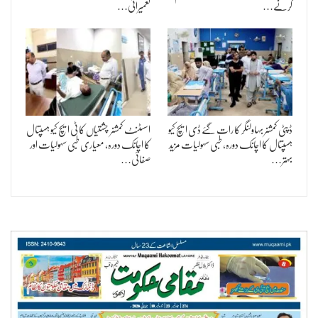
کرنے…
تعمیراتی…
ڈپٹی کمشنر بہاولنگر کا رات گئے ڈی ایچ کیو
اسسٹنٹ کمشنر چشتیاں کا ٹی ایچ کیو ہسپتال
ہسپتال کا اچانک دورہ، طبی سہولیات مزید
کا اچانک دورہ، معیاری طبی سہولیات اور
بہتر…
صفائی…