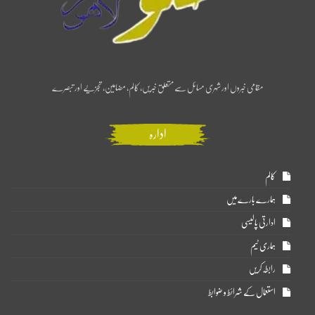
مقامی خبروں اور شہری مسائل سے متعلق خبریں، کالم، مضامین، تجزیے اور تبصرے
ادارہ
کالم
ہمارے بارے میں
ادارتی پالیسی
ہماری ٹیم
رابطہ کریں
استعمال کے شرائط و ضوابط