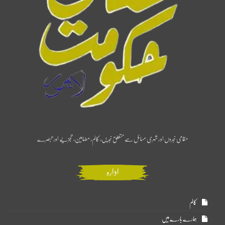
مقامی خبروں اور شہری مسائل سے متعلق خبریں، کالم، مضامین، تجزیے اور تبصرے
ادارہ
کالم
ہمارے بارے میں