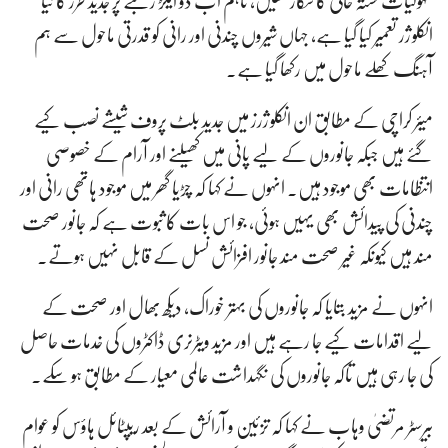
سہولیات خستہ حالی کا شکار تھیں، تاہم اب دو ایکڑ رقبے پر جدید طرز کا نیا
انکلوژر تعمیر کیا گیا ہے، جہاں شیروں چندنی اور رانی کو قدرتی ماحول سے ہم
آہنگ کھلے ماحول میں رکھا گیا ہے۔
میئر کراچی کے مطابق ان انکلوژرز میں جدید بلٹ پروف شیشے نصب کیے
گئے ہیں جبکہ جانوروں کے لیے پانی میں کھیلنے اور آرام کے خصوصی
انتظامات بھی موجود ہیں۔ انہوں نے کہا کہ چڑیا گھر میں موجود ہاتھی رانی اور
چندنی کی پیدائش بھی یہیں ہوئی، جو اس بات کا ثبوت ہے کہ جانور صحت
مند ہیں کیونکہ غیر صحت مند جانور افزائش نسل کے قابل نہیں ہوتے۔
انہوں نے مزید بتایا کہ جانوروں کی بہتر خوراک، دیکھ بھال اور صحت کے
لیے اقدامات کیے جا رہے ہیں اور مزید ویٹرنری ڈاکٹروں کی خدمات حاصل
کی جا رہی ہیں تاکہ جانوروں کی نگہداشت عالمی معیار کے مطابق ہو سکے۔
بیرسٹر مرتضیٰ وہاب نے کہا کہ تزئین و آرائش کے بعد ریپٹائل ہاؤس کو عوام