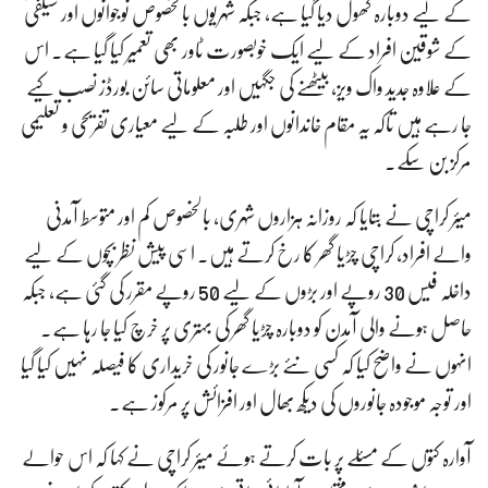
کے لیے دوبارہ کھول دیا گیا ہے، جبکہ شہریوں بالخصوص نوجوانوں اور سیلفی
کے شوقین افراد کے لیے ایک خوبصورت ٹاور بھی تعمیر کیا گیا ہے۔ اس
کے علاوہ جدید واک ویز، بیٹھنے کی جگہیں اور معلوماتی سائن بورڈز نصب کیے
جا رہے ہیں تاکہ یہ مقام خاندانوں اور طلبہ کے لیے معیاری تفریحی و تعلیمی
مرکز بن سکے۔
میئر کراچی نے بتایا کہ روزانہ ہزاروں شہری، بالخصوص کم اور متوسط آمدنی
والے افراد، کراچی چڑیا گھر کا رخ کرتے ہیں۔ اسی پیش نظر بچوں کے لیے
داخلہ فیس 30 روپے اور بڑوں کے لیے 50 روپے مقرر کی گئی ہے، جبکہ
حاصل ہونے والی آمدن کو دوبارہ چڑیا گھر کی بہتری پر خرچ کیا جا رہا ہے۔
انہوں نے واضح کیا کہ کسی نئے بڑے جانور کی خریداری کا فیصلہ نہیں کیا گیا
اور توجہ موجودہ جانوروں کی دیکھ بھال اور افزائش پر مرکوز ہے۔
آوارہ کتوں کے مسئلے پر بات کرتے ہوئے میئر کراچی نے کہا کہ اس حوالے