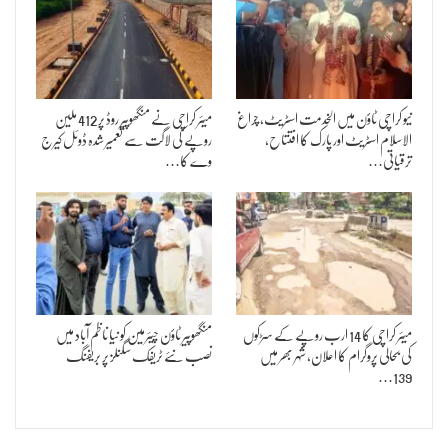
نیو کراچی ٹاؤن میں الخدمت اسٹریٹ، چراغ
میئر کراچی نے منگھوپیر روڈ پر 412 ملین
الاسلام اسٹریٹ اور پارک کا افتتاح،
روپے کی لاگت سے تعمیر شدہ ڈوئل کیرج
ترقیاتی…
وے کا…
میئر کراچی کا 14 ارب روپے کے سڑکوں
منگھوپیر ٹاؤن چیئرمین کو نیا ناظم آباد میں
کی بحالی پروگرام کا اعلان، شہر بھر میں
نصب نئے ٹریفک سگنلز پر بریفنگ
139…