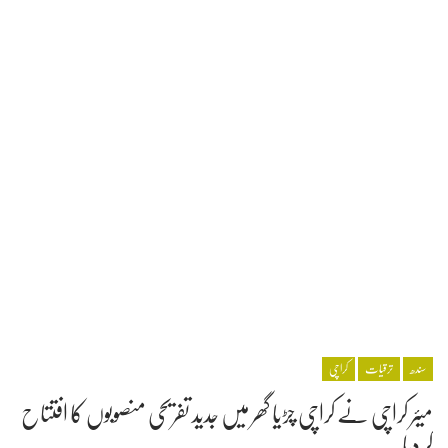
سندھ
ترقیات
کراچی
میئر کراچی نے کراچی چڑیا گھر میں جدید تفریحی منصوبوں کا افتتاح
کر دیا