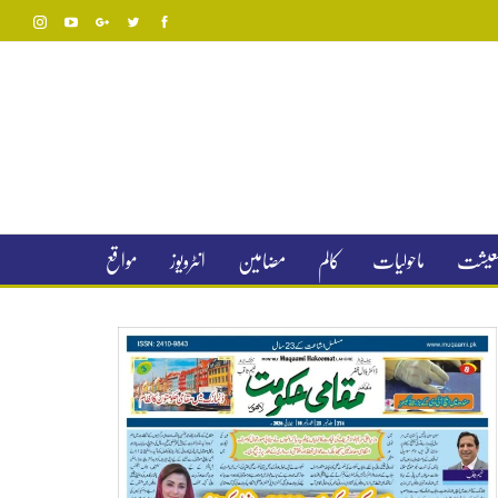
 معیشت
ماحولیات
کالم
مضامین
انٹرویوز
مواقع