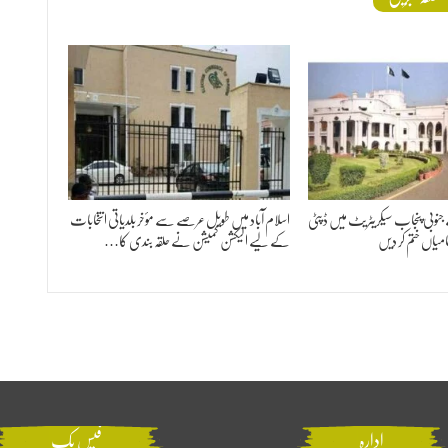
وبی پنجاب سیکریٹریٹ میں ڈپٹی
اسلام آباد میں طویل عرصے سے مؤخر بلدیاتی انتخابات
کے لیے الیکشن کمیشن نے حلقہ بندی کا…
ادارہ
فیس بک