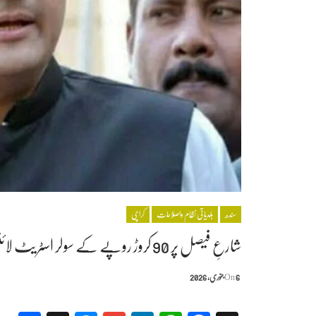
سندھ
بلدیاتی نظام واصلاحات
کراچی
شارعِ فیصل پر 90 کروڑ روپے کے سولر اسٹریٹ لائٹس منصوبے کا افتتاح
6 جنوری, 2026
On