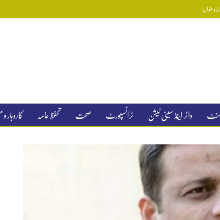
 و ضوابط
جمنٹ
واٹر اینڈ سینی ٹیشن
ٹرانسپورٹ
صحت
تحفظِ عامہ
کاروبار و