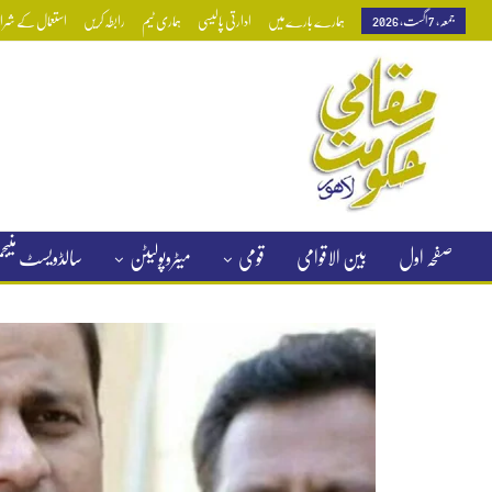
جمعہ, 7 اگست, 2026
ہمارے بارے میں
ادارتی پالیسی
ہماری ٹیم
رابطہ کریں
استعمال کے شرائط
صفحہ اول
بین الاقوامی
قومی
میٹروپولیٹن
سالڈویسٹ منی
کلاسیفائیڈ