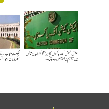
الیکشن کمیشن آف پاکستان کا خیبر پختونخوا بلدیاتی قانون
حکومت پنجاب نے جن
میں ترامیم پر اعتراض، بلدیاتی…
سیکریٹریز کی مزید 9 آسامیاں ختم کر دیں