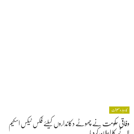
کاروبار و معیشت
وفاقی حکومت نے چھوٹے دکانداروں کیلئے فکس ٹیکس اسکیم
لانے کا اعلان کردیا۔