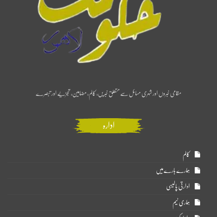
مقامی خبروں اور شہری مسائل سے متعلق خبریں، کالم، مضامین، تجزیے اور تبصرے
ادارہ
کالم
ہمارے بارے میں
ادارتی پالیسی
ہماری ٹیم