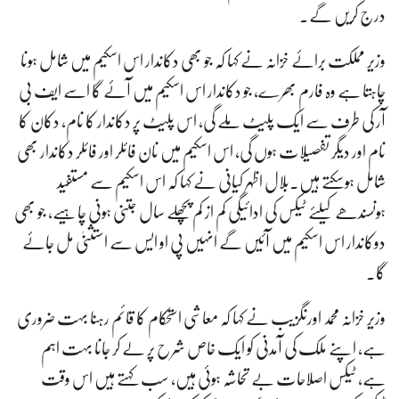
درج کریں گے۔
وزیر مملکت برائے خزانہ نے کہا کہ جو بھی دکاندار اس اسکیم میں شامل ہونا
چاہتا ہے وہ فارم بھرے، جو دکاندار اس اسکیم میں آئے گا اسے ایف بی
آر کی طرف سے ایک پلیٹ ملے گی، اس پلیٹ پر دکاندار کا نام، دکان کا
نام اور دیگر تفصیلات ہوں گی، اس اسکیم میں نان فائلر اور فائلر دکاندار بھی
شامل ہوسکتے ہیں۔بلال اظہر کیانی نے کہا کہ اس اسکیم سے مستفید
ہونسندھے کیلئے ٹیکس کی ادائیگی کم از کم پچھلے سال جتنی ہونی چاہیے، جو بھی
دوکاندار اس اسکیم میں آئیں گے انہیں پی او ایس سے استثنیٰ مل جائے
گا۔
وزیر خزانہ محمد اورنگزیب نے کہا کہ معاشی استحکام کا قائم رہنا بہت ضروری
ہے، اپنے ملک کی آمدنی کو ایک خاص شرح پر لے کر جانا بہت اہم
ہے، ٹیکس اصلاحات بے تحاشہ ہوئی ہیں، سب کہتے ہیں اس وقت