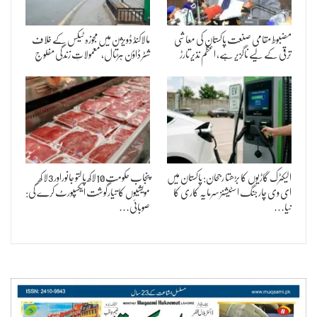
مضبوط مقامی صنعت پاکستان کی معاشی
مالاکنڈ ڈویژن میں مجوزہ ٹیکس کے خلاف
ترقی کے لیے ناگزیر ہے، اعظم نذیر تارڑ
شٹر ڈاؤن ہڑتال، معمولاتِ زندگی مفلوج
الیکٹرک گاڑیوں کا بڑھتا رجحان: پاکستان میں
پنجاب حکومت 10لاکھ پالتو جانوراور 3لا کھ
ای وی چارجنگ اسٹیشنز سرمایہ کاری کا
مویشیوں کا تیارگوشت ایکسپورٹ کرے گی:
نیا…
صوبائی…