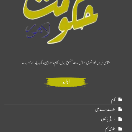
مقامی خبروں اور شہری مسائل سے متعلق خبریں، کالم، مضامین، تجزیے اور تبصرے
ادارہ
کالم
ہمارے بارے میں
ادارتی پالیسی
ہماری ٹیم