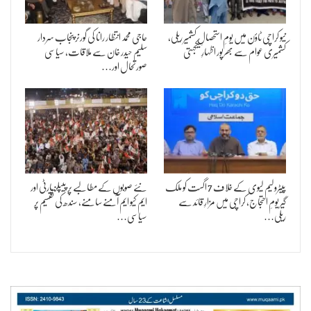
نیو کراچی ٹاؤن میں یومِ استحصالِ کشمیر ریلی،
حاجی محمد انتظار رانا کی گورنر پنجاب سردار
کشمیری عوام سے بھرپور اظہارِ یکجہتی
سلیم حیدر خان سے ملاقات، سیاسی
صورتحال اور…
پیٹرولیم لیوی کے خلاف 7 اگست کو ملک
نئے صوبوں کے مطالبے پر پیپلز پارٹی اور
گیر یومِ احتجاج، کراچی میں مزارِ قائد سے
ایم کیو ایم آمنے سامنے، سندھ کی تقسیم پر
ریلی…
سیاسی…