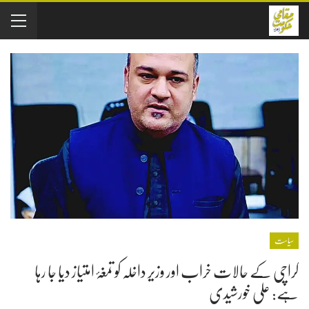
سیاست
کراچی کے حالات خراب اور وزیر داخلہ کو تمغۂ امتیاز دیا جا رہا
ہے: علی خورشیدی