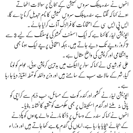
انہوں نے سندھ پبلک سروس کمیشن کے نتائج پر سوالات اٹھاتے
ہوئے کہا کہ لگتا ہے سندھ پبلک سروس کمیشن کا نام تبدیل کرنا پڑے گا،
ایس پی ایس سی کے امتحانات کا فرانزک آڈٹ کرایا جائے۔
اپوزیشن لیڈر کا کہنا ہے کہ ایک اسسٹنٹ کمشنر کی پوسٹنگ کے لیے 3 سے
7 کروڑ روپے تک دیے جاتے ہیں، جبکہ امتحانی پرچے لیک ہونا بھی
بدانتظامی اور کرپشن کی واضح مثال ہے۔
علی خورشیدی نے کہا کہ سولر پراجیکٹ میں بدترین کرپشن ہوئی، عوام کو لوٹا
گیا، شہر کے حالات سب کے سامنے ہیں اور وزیرِ داخلہ کو تمغہ امتیاز دیا جا رہا
ہے۔
اپوزیشن لیڈر نے کشمور اور کندھ کوٹ کے مسائل، حب ڈیم سے کراچی کو
پانی نہ ملنے اور گندم اسکینڈل پر بھی حکومت کو تنقید کا نشانہ بنایا۔
انہوں نے کہا کہ سندھ کے وسائل پر ڈاکا مارنے والے چوہوں کو پکڑنے
کے بجائے بچایا جا رہا ہے، اربوں کی گندم چوہے کھا جاتے ہیں اور وزراء