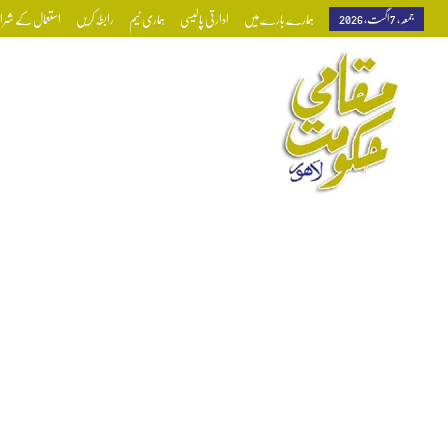
جمعہ, 7 اگست, 2026
ہمارے بارے میں
ادارتی پالیسی
ہماری ٹیم
رابطہ کریں
استعمال کے شرائط