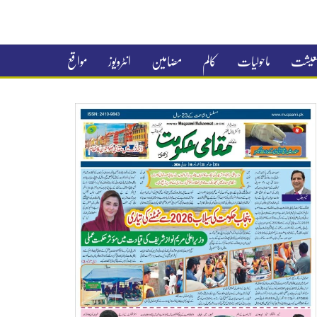
 معیشت
ماحولیات
کالم
مضامین
انٹرویوز
مواقع