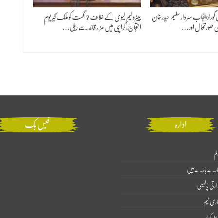
کی گورنر پنجاب سردار سلیم حیدر خان
پیٹرولیم لیوی کے خلاف 7 اگست کو ملک گیر یومِ
 صورتحال اور…
احتجاج، کراچی میں مزارِ قائد سے ریلی…
ادارہ
فیس بک
لم
ارے بارے میں
ارتی پالیسی
اری ٹیم
بطہ کریں