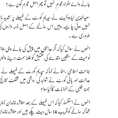
جانے والے افراد مجرم نہیں تو پھر اصل مجرم کون ہے؟
سعیدالدین ایڈووکیٹ نے سپریم کورٹ کے فیصلے پر "شدید مای
نہیں ہونی چاہیے، وہیں اس سانحے کے اصل ذمہ داروں کی 
ضروری ہے۔
انہوں نے سوال کیا کہ اگر عدالتوں میں پیش کی جانے والی جوا
نوعیت کے سنگین مقدمے کی تفتیش کو غلط سمت دینے والوں ک
جماعت اسلامی رہنما نے کہا کہ سپریم کورٹ کے فیصلے نے 
بھتہ طلبی کے الزامات کا کیا ہوا؟
انہوں نے استفسار کیا کہ اس فیصلے کے بعد متاثرہ خاندان کہا
تھا کہ سانحے کو قریب 14 سال بیت چکے ہیں اور متاثرہ خاندان ابھی تک انصاف کے منتظر ہیں۔