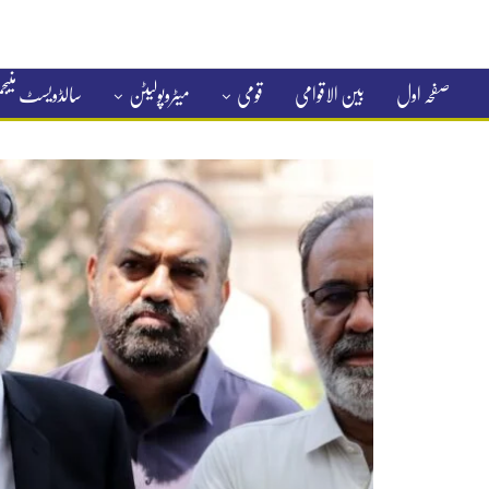
صفحہ اول
بین الاقوامی
قومی
میٹروپولیٹن
سالڈویسٹ منی
کلاسیفائیڈ