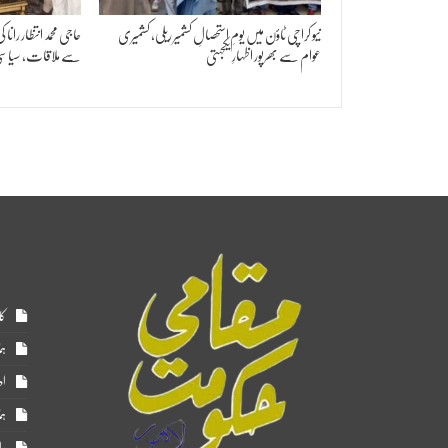
نیو کراچی ٹاؤن میں یومِ استحصالِ کشمیر ریلی، کشمیری
حاجی محمد انتظار رانا 
عوام سے بھرپور اظہارِ یکجہتی
سے ملاقات، سیاسی
کا
ہم
اد
ہم
را