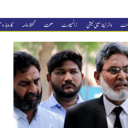
جمنٹ
واٹر اینڈ سینی ٹیشن
ٹرانسپورٹ
صحت
تحفظِ عامہ
کاروبار و