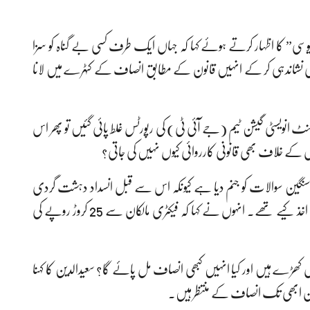
وسی” کا اظہار کرتے ہوئے کہا کہ جہاں ایک طرف کسی بے گناہ کو سزا
نشاندہی کر کے انہیں قانون کے مطابق انصاف کے کٹہرے میں لانا
ئنٹ انویسٹی گیشن ٹیم (جے آئی ٹی) کی رپورٹس غلط پائی گئیں تو پھر اس
ے خلاف بھی قانونی کارروائی کیوں نہیں کی جاتی؟
سنگین سوالات کو جنم دیا ہے کیونکہ اس سے قبل انسداد دہشت گردی
عدالت اور ہائی کورٹ نے شواہد کی روشنی میں مختلف نتائج اخذ کیے تھے۔ انہوں نے کہا کہ فیکٹری مالکان سے 25 کروڑ روپے کی
ں کھڑے ہیں اور کیا انہیں کبھی انصاف مل پائے گا؟ سعیدالدین کا کہنا