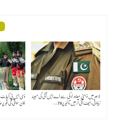
م
لاہور میں ذہنی معذور لڑکی سے اے ایس آئی کی مبینہ
ڈی ایس پی کیڈٹ نواز
زیادتی، ایف آئی آر میں تاخیر پر 78…
خان سواتی کی قبر پ