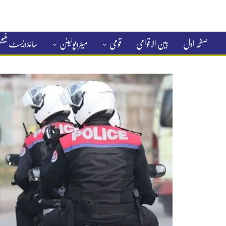
صفحہ اول
بین الاقوامی
قومی
میٹروپولیٹن
سالڈویسٹ منی
کلاسیفائیڈ