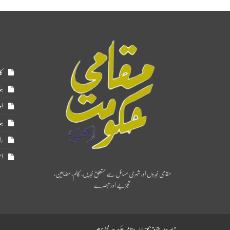
کا
ہم
اد
ہم
را
اس
مقامی خبروں اور شہری مسائل سے متعلق خبریں، کالم، مضامین،
تجزیے اور تبصرے
تمام جملہ حقوق بحق ادارہ مقامی حکومت محفوظ ہیں