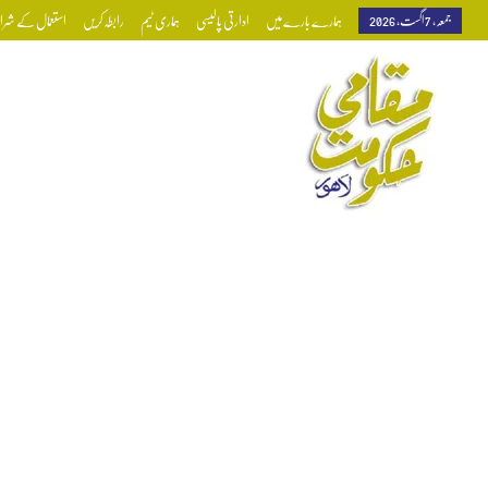
جمعہ, 7 اگست, 2026
ہمارے بارے میں
ادارتی پالیسی
ہماری ٹیم
رابطہ کریں
استعمال کے شرائط