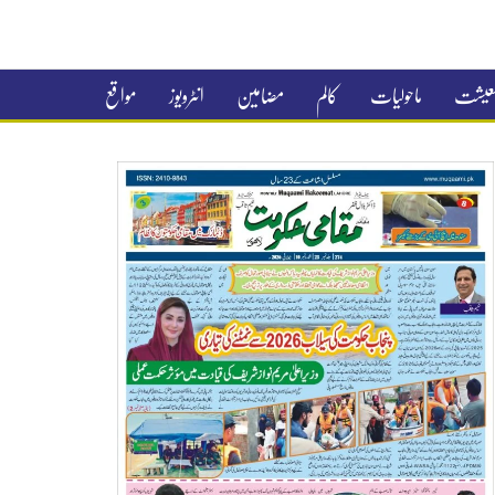
 معیشت
ماحولیات
کالم
مضامین
انٹرویوز
مواقع