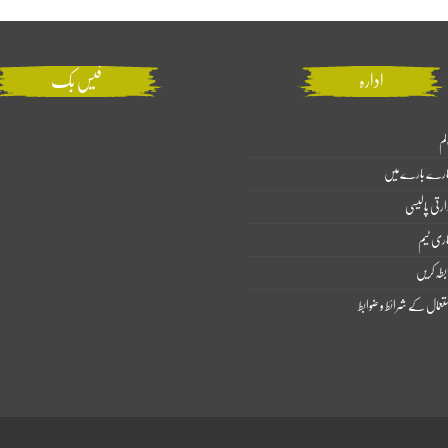
ادارہ
فیس بک
لم
ارے بارے میں
ارتی پالیسی
اری ٹیم
بطہ کریں
تعمال کے شرائط و ضوابط