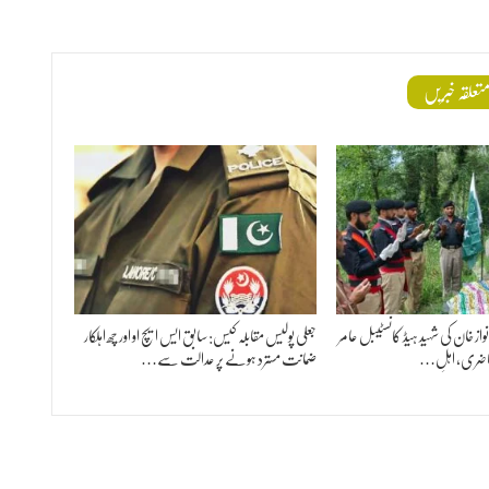
تعلقہ خبریں
 خان کی شہید ہیڈ کانسٹیبل عامر
جعلی پولیس مقابلہ کیس: سابق ایس ایچ او اور چھ اہلکار
ر حاضری، اہلِ…
ضمانت مسترد ہونے پر عدالت سے…