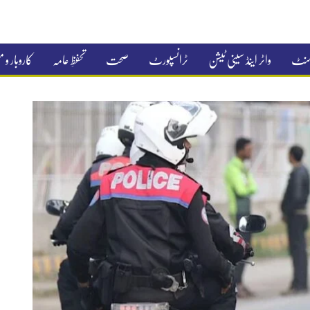
جمنٹ
واٹر اینڈ سینی ٹیشن
ٹرانسپورٹ
صحت
تحفظِ عامہ
کاروبار و