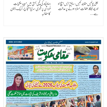
جعلی پولیس مقابلہ کیس: سابق ایس ایچ او
بہاولپور کی کچی بستی میں مبینہ منشیات
اور چھ اہلکار ضمانت مسترد ہونے پر عدالت
فروشی پر شہری سراپا احتجاج، کریک ڈاؤن
سے…
کا مطالبہ