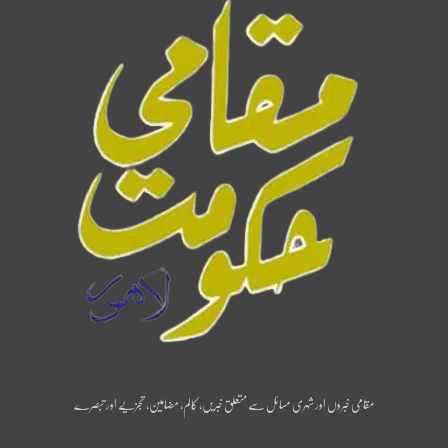
مقامی خبروں اور شہری مسائل سے متعلق خبریں، کالم، مضامین، تجزیے اور تبصرے