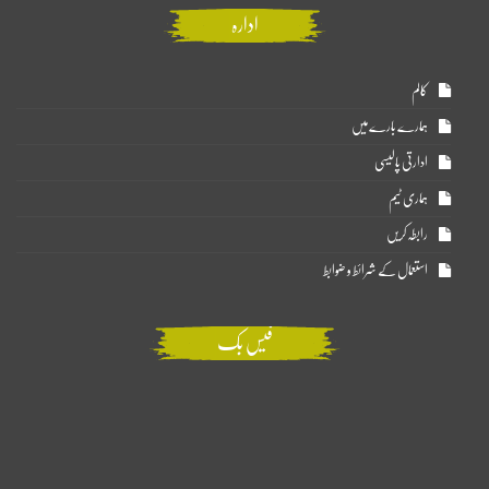
ادارہ
کالم
ہمارے بارے میں
ادارتی پالیسی
ہماری ٹیم
رابطہ کریں
استعمال کے شرائط و ضوابط
فیس بک