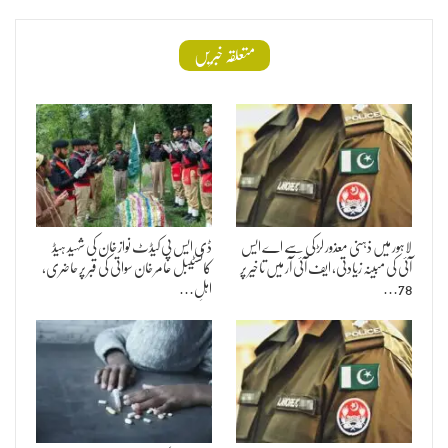
متعلقہ خبریں
لاہور میں ذہنی معذور لڑکی سے اے ایس
ڈی ایس پی کیڈٹ نواز خان کی شہید ہیڈ
آئی کی مبینہ زیادتی، ایف آئی آر میں تاخیر پر
کانسٹیبل عامر خان سواتی کی قبر پر حاضری،
78…
اہلِ…