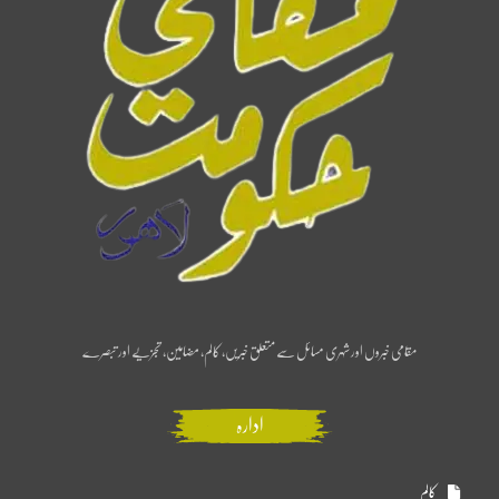
مقامی خبروں اور شہری مسائل سے متعلق خبریں، کالم، مضامین، تجزیے اور تبصرے
ادارہ
کالم