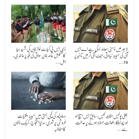
لاہور میں ذہنی معذور لڑکی سے اے ایس
ڈی ایس پی کیڈٹ نواز خان کی شہید ہیڈ
آئی کی مبینہ زیادتی، ایف آئی آر میں تاخیر پر
کانسٹیبل عامر خان سواتی کی قبر پر حاضری،
78…
اہلِ…
جعلی پولیس مقابلہ کیس: سابق ایس ایچ او
بہاولپور کی کچی بستی میں مبینہ منشیات
اور چھ اہلکار ضمانت مسترد ہونے پر عدالت
فروشی پر شہری سراپا احتجاج، کریک ڈاؤن
سے…
کا مطالبہ