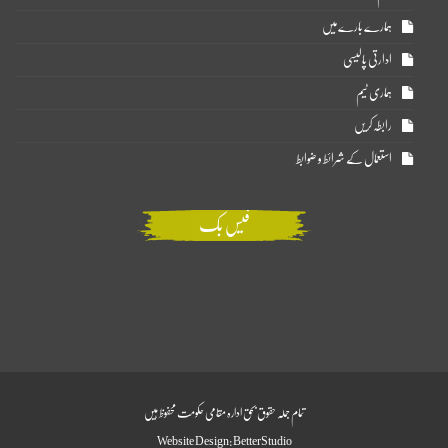
ہمارے بارے میں
ادارتی پالیسی
ہماری ٹیم
رابطہ کریں
استعمال کے شرائط و ضوابط
فیس بک
تمام جملہ حقوق بحق ادارہ مقامی حکومت محفوظ ہیں
Website Design:
BetterStudio