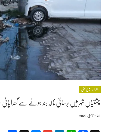
واٹر اینڈ سینی ٹیشن
چشتیاں شہر میں برساتی نالہ بند ہونے سے گندا پانی 
23 مئی, 2026
On