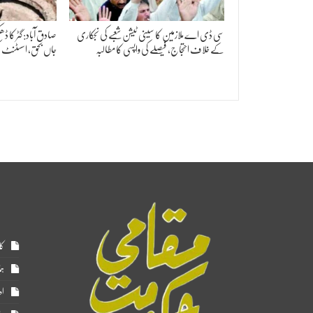
سی ڈی اے ملازمین کا سینی ٹیشن شعبے کی نجکاری
صادق آباد: گٹر کا
کے خلاف احتجاج، فیصلے کی واپسی کا مطالبہ
جاں بحق، اسسٹنٹ کم
کا
ہم
اد