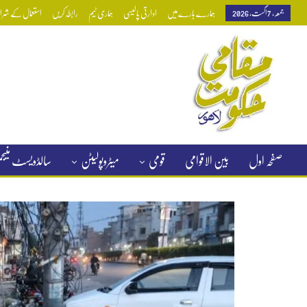
جمعہ, 7 اگست, 2026
ہمارے بارے میں
ادارتی پالیسی
ہماری ٹیم
رابطہ کریں
استعمال کے شرائط
صفحہ اول
بین الاقوامی
قومی
میٹروپولیٹن
سالڈویسٹ منی
کلاسیفائیڈ