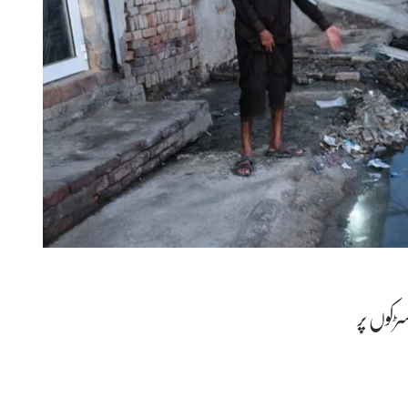
سڑکوں پر