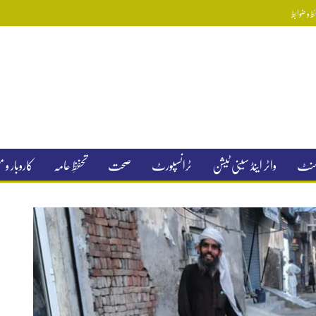
 و ضوابط
جمنٹ
واٹر اینڈ سینی ٹیشن
ٹرانسپورٹ
صحت
تحفظِ عامہ
کاروبار و