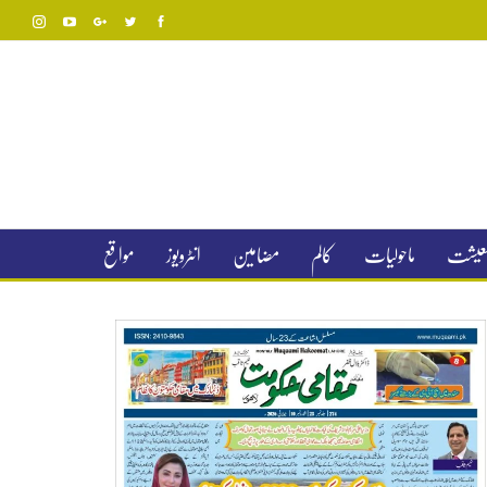
 معیشت
ماحولیات
کالم
مضامین
انٹرویوز
مواقع