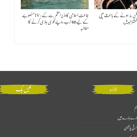
 ڈھکن نہ ہونے کے باعث بچی
جماعت اسلامی کا وزیراعظم سے کے-IV منصوبے
شنر تبدیل
کے لیے 40 ارب روپے فوری جاری کرنے کا
مطالبہ
ادارہ
فیس بک
لم
ارے بارے میں
ارتی پالیسی