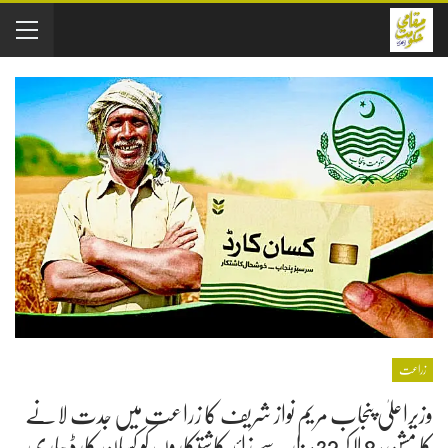
زراعت
وزیراعلیٰ پنجاب مریم نواز شریف کا زراعت میں جدت لانے
کا مشن، 8 لاکھ 32ہزار سے زائد کاشتکاروں کو کسان کارڈ جاری