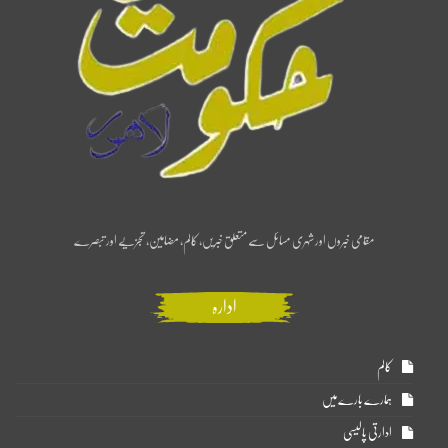
مقامی خبروں اور شہری مسائل سے متعلق خبریں، کالم، مضامین، تجزیے اور تبصرے
ادارہ
کالم
ہمارے بارے میں
ادارتی پالیسی