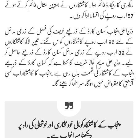
ریکوری کا ریکارڈ قائم ہوا۔ کاشتکاروں نے بہترین مثال قائم کرتے ہوئے
57 ارب روپے کی اقساط ادا کر دیں۔
وزیراعلیٰ پنجاب کسان کارڈ کے ذریعے خریف کی فصل کے زرعی مداخل
کے لئے 90 ارب روپے کاشتکاروں کو مل گئے۔ تین لاکھ کاشتکاروں
نے 30 ارب روپے کے زرعی مداخل کسان کارڈ کے ذریعے حاصل کر
لیے۔ وزیراعلیٰ مریم نواز شریف کا کہنا ہے کہ کسان کارڈ کے ذریعے
پنجاب کے کاشتکار کی قسمت بدل رہی ہے۔پنجاب کا کاشتکاراب کسی
آڑھتی کا مقروض نہیں ہوگا، سر اٹھا کر جیئے گا۔
پنجاب کے کاشتکارکومالی خودمختاری اور خوشحالی کی راہ پر
دیکھنا میرا خواب ہے۔