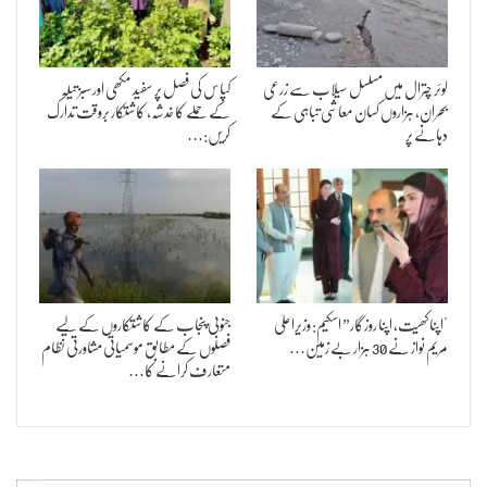
لوئر چترال میں مسلسل سیلاب سے زرعی
کپاس کی فصل پر سفید مکھی اور سبز تیلہ
بحران، ہزاروں کسان معاشی تباہی کے
کے حملے کا خدشہ، کاشتکار بروقت تدارک
دہانے پر
کریں:…
"اپنا کھیت، اپنا روزگار” اسکیم: وزیراعلیٰ
جنوبی پنجاب کے کاشتکاروں کے لیے
مریم نواز نے 30 ہزار بے زمین…
فصلوں کے مطابق موسمیاتی مشاورتی نظام
متعارف کرانے کا…