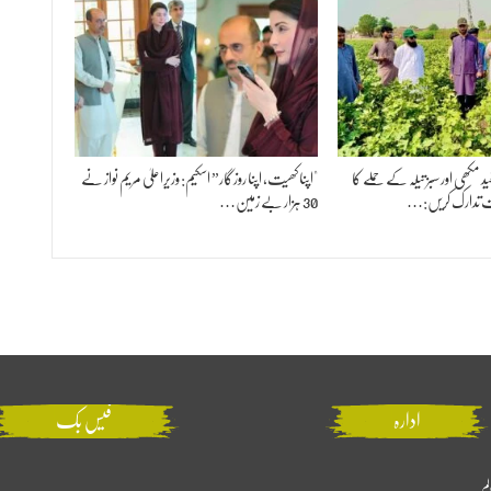
 مکھی اور سبز تیلہ کے حملے کا
"اپنا کھیت، اپنا روزگار” اسکیم: وزیراعلیٰ مریم نواز نے
قت تدارک کریں:…
30 ہزار بے زمین…
ادارہ
فیس بک
لم