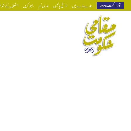
اتوار, 9 اگست, 2026
ہمارے بارے میں
ادارتی پالیسی
ہماری ٹیم
رابطہ کریں
استعمال کے شرائط