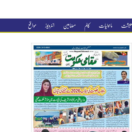
 معیشت
ماحولیات
کالم
مضامین
انٹرویوز
مواقع