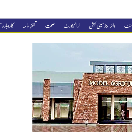
جمنٹ
واٹر اینڈ سینی ٹیشن
ٹرانسپورٹ
صحت
تحفظِ عامہ
کاروبار و