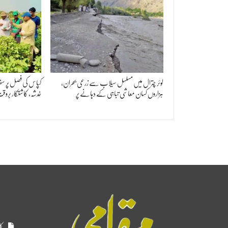
لوئر چترال میں مسلسل سیلاب سے زرعی بحران،
کپاس کی فصل پر سفید
ہزاروں کسان معاشی تباہی کے دہانے پر
خدشہ، کاشتکار برو
کا