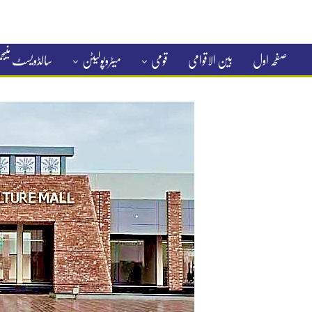
صفحہ اول
بین الاقوامی
قومی
میٹروپولیٹن
سالڈویسٹ منی
کلاسیفائیڈ