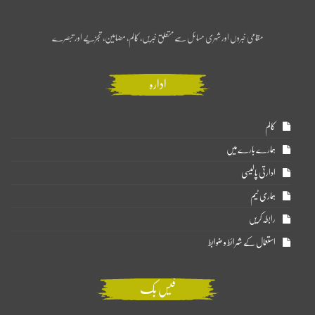
مقامی خبروں اور شہری مسائل سے متعلق خبریں، کالم، مضامین، تجزیے اور تبصرے
ادارہ
کالم
ہمارے بارے میں
ادارتی پالیسی
ہماری ٹیم
رابطہ کریں
استعمال کے شرائط و ضوابط
فیس بک