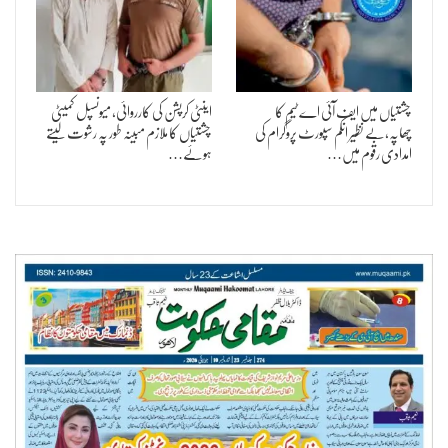
چشتیاں میں ایف آئی اے ٹیم کا
اینٹی کرپشن کی کارروائی، میونسپل کمیٹی
چھاپہ،بے نظیر انکم سپورٹ پروگرام کی
چشتیاں کا ملازم مبینہ طور پہ رشوت لیتے
امدادی رقوم میں…
ہوئے…