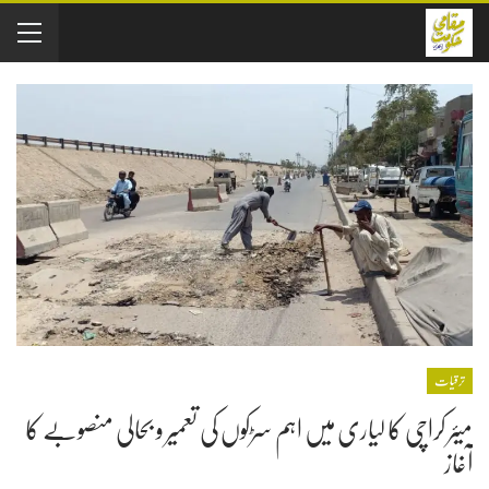
ترقیات
میئر کراچی کا لیاری میں اہم سڑکوں کی تعمیر و بحالی منصوبے کا
آغاز