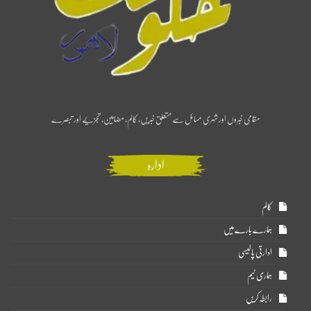
مقامی خبروں اور شہری مسائل سے متعلق خبریں، کالم، مضامین، تجزیے اور تبصرے
ادارہ
کالم
ہمارے بارے میں
ادارتی پالیسی
ہماری ٹیم
رابطہ کریں