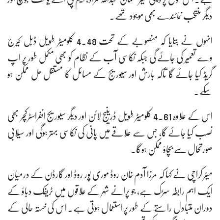
دیگر منتخب نمائندے بھی موجود تھے۔
انہوں نے بتایا کہ منصوبے کے تحت 4.48 کلومیٹر طویل ڈبل کیرج
وے تعمیر کی جائے گی جبکہ نکاسی آب کے نظام کو بھی مکمل طور پر اپ
گریڈ کیا جائے گا تاکہ بارش اور سیوریج کے مسائل کا مستقل حل ممکن ہو
سکے۔
اس کے علاوہ 4.61 کلومیٹر طویل ڈرینیج لائن اور دیگر سیوریج انفراسٹرکچر بھی
نصب کیا جائے گا، جس سے علاقے میں پانی کی نکاسی بہتر ہوگی اور سیلابی
صورتحال سے بچاؤ ممکن ہوگا۔
میئر کراچی نے کہا کہ مرزا آدم خان روڈ موری پور روڈ اور گارڈن کے درمیان
ایک اہم رابطہ سڑک ہے، جو پرانے شہر کے علاقوں میں ٹریفک دباؤ کے
دوران متبادل راستے کے طور پر استعمال ہوتی ہے۔ اس کی خستہ حالی کے