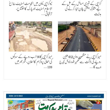
کراچی کے شہری مسائل کے حل کے
نیو کراچی ٹاؤن میں الخدمت اسٹریٹ، چراغ
لیے مشترکہ ایکشن پلان تیار کرنے کی
الاسلام اسٹریٹ اور پارک کا افتتاح،
ہدایت
ترقیاتی…
میئر کراچی نے منگھوپیر روڈ پر 412 ملین
میئر کراچی کا 14 ارب روپے کے سڑکوں
روپے کی لاگت سے تعمیر شدہ ڈوئل کیرج
کی بحالی پروگرام کا اعلان، شہر بھر میں
وے کا…
139…