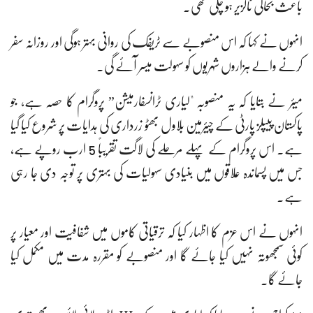
باعث بحالی ناگزیر ہو چکی تھی۔
انہوں نے کہا کہ اس منصوبے سے ٹریفک کی روانی بہتر ہوگی اور روزانہ سفر
کرنے والے ہزاروں شہریوں کو سہولت میسر آئے گی۔
میئر نے بتایا کہ یہ منصوبہ "لیاری ٹرانسفارمیشن” پروگرام کا حصہ ہے، جو
پاکستان پیپلز پارٹی کے چیئرمین بلاول بھٹو زرداری کی ہدایات پر شروع کیا گیا
ہے۔ اس پروگرام کے پہلے مرحلے کی لاگت تقریباً 5 ارب روپے ہے،
جس میں پسماندہ علاقوں میں بنیادی سہولیات کی بہتری پر توجہ دی جا رہی
ہے۔
انہوں نے اس عزم کا اظہار کیا کہ ترقیاتی کاموں میں شفافیت اور معیار پر
کوئی سمجھوتہ نہیں کیا جائے گا اور منصوبے کو مقررہ مدت میں مکمل کیا
جائے گا۔